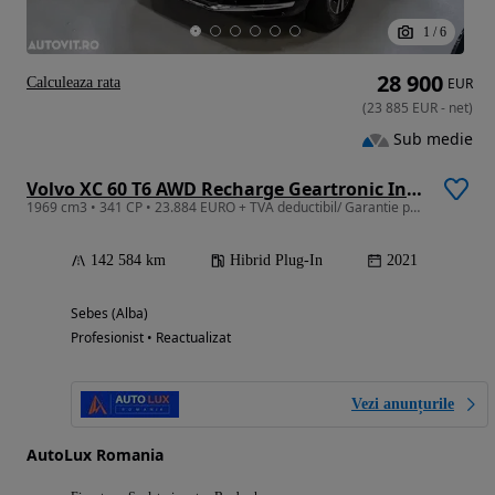
1
/
6
28 900
Calculeaza rata
EUR
(
23 885
EUR
-
net
)
Sub medie
Volvo XC 60 T6 AWD Recharge Geartronic Inscription
1969 cm3 • 341 CP • 23.884 EURO + TVA deductibil/ Garantie pana la 3 Ani/ Istoric Service
142 584 km
Hibrid Plug-In
2021
Sebes (Alba)
Profesionist • Reactualizat
Vezi anunțurile
AutoLux Romania