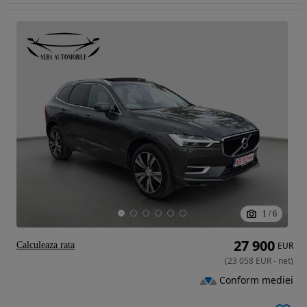
1
/
6
27 900
Calculeaza rata
EUR
(
23 058
EUR
-
net
)
Conform mediei