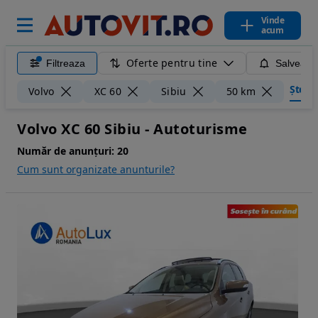
Vinde
acum
Oferte pentru tine
Filtreaza
Salveaza
Șterge
Volvo
XC 60
Sibiu
50 km
Volvo XC 60 Sibiu - Autoturisme
Număr de anunțuri:
20
Cum sunt organizate anunturile?