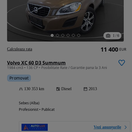
1
/
6
11 400
Calculeaza rata
EUR
Volvo XC 60 D3 Summum
1984 cm3 • 136 CP • Posibilitate Rate / Garantie pana la 3 Ani
Promovat
130 353 km
Diesel
2013
Sebes (Alba)
Profesionist • Publicat
Vezi anunțurile