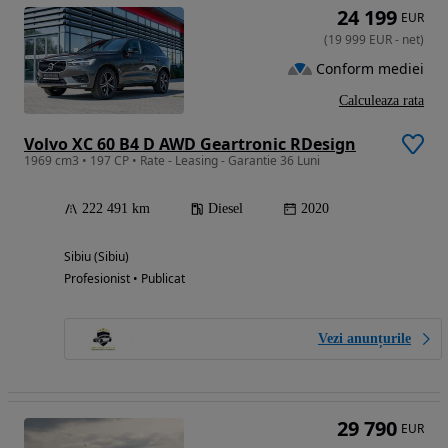
24 199
EUR
(
19 999
EUR
-
net
)
Conform mediei
Calculeaza rata
Volvo XC 60 B4 D AWD Geartronic RDesign
1969 cm3 • 197 CP • Rate - Leasing - Garantie 36 Luni
222 491 km
Diesel
2020
Sibiu (Sibiu)
Profesionist • Publicat
Vezi anunțurile
29 790
EUR