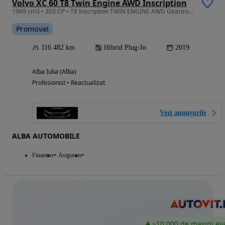
Volvo XC 60 T8 Twin Engine AWD Inscription
1969 cm3 • 303 CP • T8 Inscription TWIN ENGINE AWD Geartronic Garantie
Promovat
116 482 km
Hibrid Plug-In
2019
Alba Iulia (Alba)
Profesionist • Reactualizat
Vezi anunțurile
ALBA AUTOMOBILE
Finantare
Asigurare
~10.000 de mașini ev