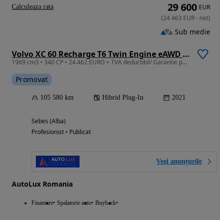
29 600
Calculeaza rata
EUR
(
24 463
EUR
-
net
)
Sub medie
Volvo XC 60 Recharge T6 Twin Engine eAWD Inscription Expression
1969 cm3 • 340 CP • 24.462 EURO + TVA deductibil/ Garantie pana la 3 Ani/ Istoric Service
Promovat
105 580 km
Hibrid Plug-In
2021
Sebes (Alba)
Profesionist • Publicat
Vezi anunțurile
AutoLux Romania
Finantare
Spalatorie auto
Buyback