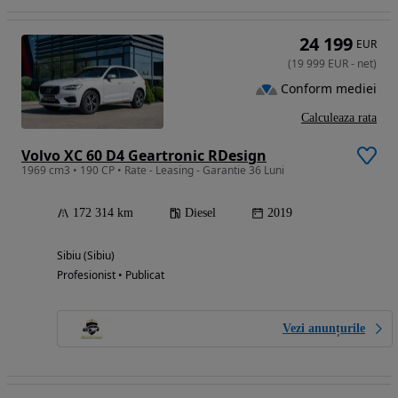
24 199
EUR
(
19 999
EUR
-
net
)
Conform mediei
Calculeaza rata
Volvo XC 60 D4 Geartronic RDesign
1969 cm3 • 190 CP • Rate - Leasing - Garantie 36 Luni
172 314 km
Diesel
2019
Sibiu (Sibiu)
Profesionist • Publicat
Vezi anunțurile