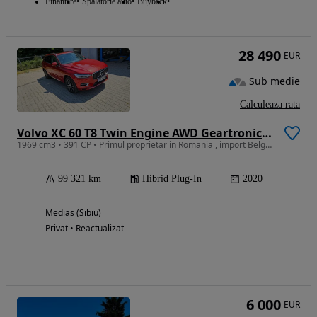
Finantare
Spalatorie auto
Buyback
28 490
EUR
Sub medie
Calculeaza rata
Volvo XC 60 T8 Twin Engine AWD Geartronic Inscription
1969 cm3 • 391 CP • Primul proprietar in Romania , import Belgia prin AutoLux Sebes
99 321 km
Hibrid Plug-In
2020
Medias (Sibiu)
Privat • Reactualizat
6 000
EUR