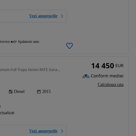
Vezi anunțurile
Service roti
Spalatorie auto
14 450
EUR
1969 cm3 • 190 CP • Summum Full Trapa Xenon RATE Garantie
Conform mediei
Calculeaza rata
Diesel
2015
)
ctualizat
Vezi anunțurile