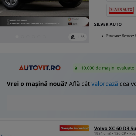
SILVER AUTO
Finantare
Service
1
/
6
~10.000 de mașini evaluate 
Vrei o mașină nouă?
Află cât
valorează
cea v
Volvo XC 60 D3
1984 cm3 • 136 CP • Posib