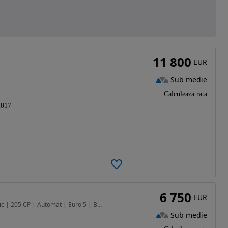
11 800
EUR
Sub medie
Calculeaza rata
2017
6 750
EUR
2400 cm3 • 205 CP • Volvo XC60 D5 AWD Geartronic | 205 CP | Automat | Euro 5 | Bi-Xenon Ad
Sub medie