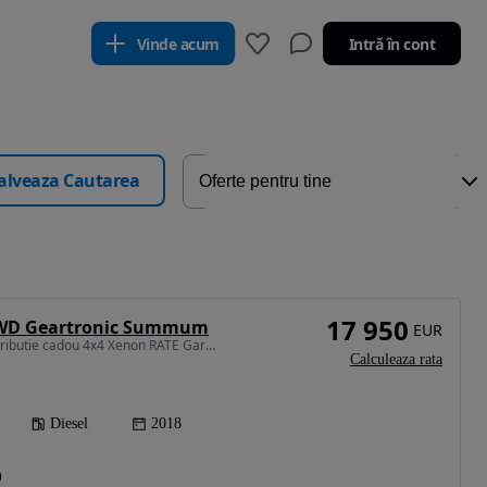
Vinde acum
Intră în cont
alveaza Cautarea
17 950
AWD Geartronic Summum
EUR
2400 cm3 • 220 CP • Distributie cadou 4x4 Xenon RATE Garantie
Calculeaza rata
Diesel
2018
)