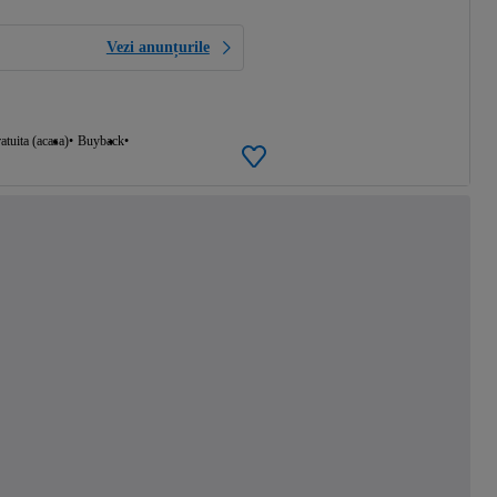
Vezi anunțurile
atuita (acasa)
Buyback