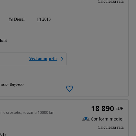
Calculeaza rata
Diesel
2013
licat
Vezi anunțurile
e auto
Buyback
18 890
EUR
c și estetic, revizii la 10000 km
Conform mediei
Calculeaza rata
2017