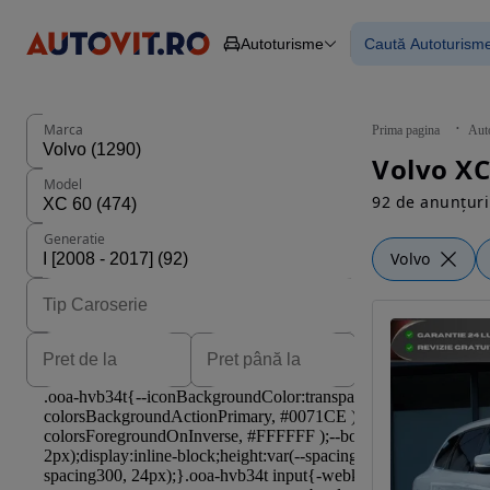
Autoturisme
Caută Autoturism
Autoturisme
Piese
Toate mașinil
Camioane
Mașinile rulat
Constructii
Mașini noi
Agro
Mașini electri
Marca
Prima pagina
Aut
Autoutilitare
Mașini cu fin
Volvo XC
Motociclete
Mașini cu deta
Model
Remorci
92 de anunțuri
Generatie
Volvo