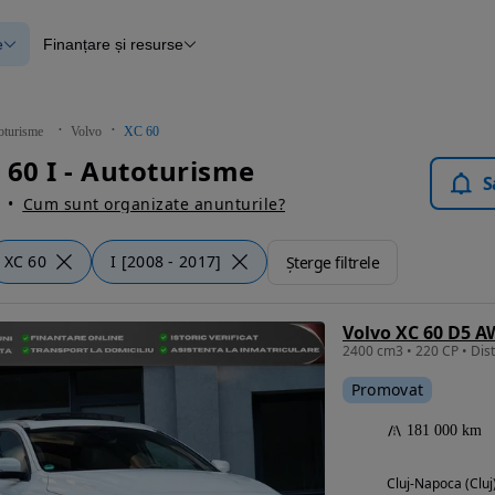
e
Finanțare și resurse
e
Finanțare
e
Instrument de evaluare a mașinii
Raport al istoricului vehiculului
ce
Blog Autovit.ro
oturisme
Volvo
XC 60
anțare
 60 I - Autoturisme
lii verificate
S
Cum sunt organizate anunturile?
XC 60
I [2008 - 2017]
Șterge filtrele
Volvo XC 60 D5 
Promovat
181 000 km
Cluj-Napoca (Cluj