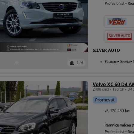
Profesionist • Rea
SILVER AUTO
Finantare
Service
1
/
6
Volvo XC 60 D4 
Promovat
120 230 km
Ramnicu Valcea (
Profesionist • Rea