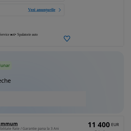
Vezi anunțurile
Service roti
Spalatorie auto
lunar
eche
11 400
 Summum
EUR
ilitate Rate / Garantie pana la 3 Ani