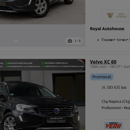
Eligibil pentru
Royal Autohouse
finantare
Finantare
Service
1
/
6
Volvo XC 60
Promovat
183 635 km
Cluj-Napoca (Cluj
Profesionist • Rea