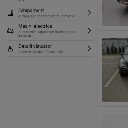
VIN 
Echipament
Airbag, aer conditionat, multimedia
Masini electrice
Autonomie, capacitate baterie, cablu 
incarcare 
Detalii vânzător
Se emite factura, firma, privat