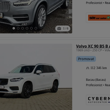
Profesionist • Rea
1
/
6
1969 cm3 • 250 CP • Vo
Promovat
112 346 km
Bacau (Bacau)
Profesionist • Rea