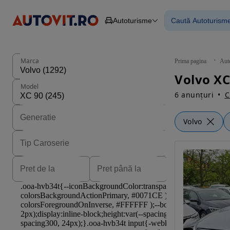
Autoturisme
Caută Autoturism
Autoturisme
Piese
Toate mașinil
Camioane
Mașinile rulat
Constructii
Mașini noi
Agro
Mașini electri
Marca
Prima pagina
Aut
Autoutilitare
Mașini cu fin
Volvo XC
Motociclete
Mașini cu deta
Model
Remorci
6 anunțuri
C
Volvo