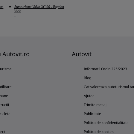
lae
Autoturisme Volvo XC 90 - Bogdan
Voda
1
i Autovit.ro
Autovit
turisme
Informatii Ordin 225/2023
Blog
tilitare
Cat valoreaza autoturismul ta
oane
Ajutor
ructii
Trimite mesaj
iclete
Publicitate
Politica de confidentialitate
rci
Politica de cookies