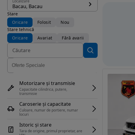
Localizare
Bacau, Bacau
Stare
Oricare
Folosit
Nou
Stare tehnică
Oricare
Avariat
Fără avarii
Motorizare și transmisie
Capacitate cilindrica, putere, 
transmisie
Caroserie și capacitate
Culoare, numar de portiere, numar 
locuri
Istoric și stare
Tara de origine, primul proprietar, are 