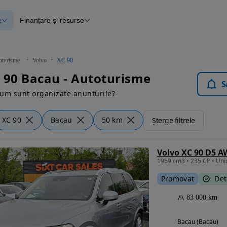
e
Finanțare și resurse
e
Finanțare
e
Instrument de evaluare a mașinii
Raport al istoricului vehiculului
ce
Blog Autovit.ro
oturisme
Volvo
XC 90
anțare
 90 Bacau - Autoturisme
lii verificate
S
um sunt organizate anunturile?
XC 90
Bacau
50 km
Șterge filtrele
Volvo XC 90 D5 A
Promovat
Det
83 000 km
Bacau (Bacau)