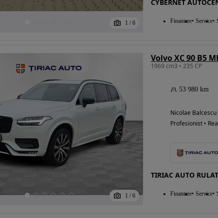
CYBERNET AUTOCE
Finantare
Service
1
/
6
Eligibil pentru
finantare
1969 cm3 • 235 CP
53 980 km
Nicolae Balcescu
Profesionist • Rea
TIRIAC AUTO RULA
Finantare
Service
1
/
6