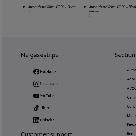
Autoturisme Volvo XC 90 - Bacau
Autoturisme Volvo XC 90 - Nico
3
Balcescu
1
Ne găsești pe
Sectiun
Auto
Facebook
Agro
Instagram
Autou
YouTube
Cami
Const
TikTok
Motoc
LinkedIn
Piese
Customer support
Remo