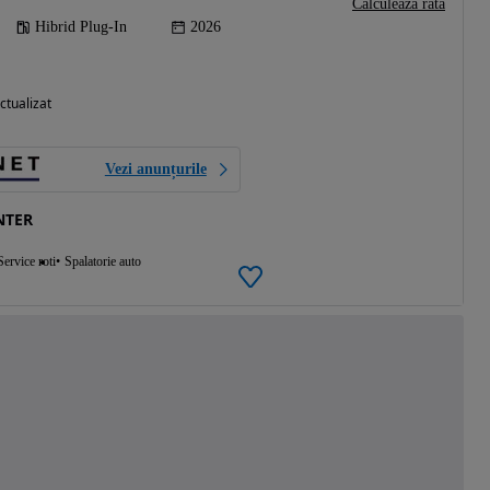
Calculeaza rata
Hibrid Plug-In
2026
ctualizat
Vezi anunțurile
NTER
Service roti
Spalatorie auto