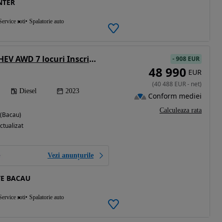
NTER
Service roti
Spalatorie auto
Volvo XC 90 B5 MHEV AWD 7 locuri Inscription
-
908 EUR
48 990
EUR
(
40 488
EUR
-
net
)
Diesel
2023
Conform mediei
Calculeaza rata
 (Bacau)
ctualizat
Vezi anunțurile
TE BACAU
Service roti
Spalatorie auto