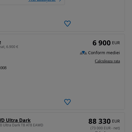
6 900
e
EUR
mat, 6.900 €
Conform mediei
Calculeaza rata
2008
88 330
WD Ultra Dark
EUR
90 Ultra Dark T8 AT8 EAWD
(
73 000
EUR
-
net
)