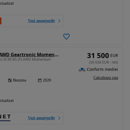
ctualizat
Vezi anunțurile
31 500
Volvo XC 90 B5 B AWD Geartronic Momentum
EUR
lvo XC90 B5 (P) AWD Momentum
(
26 034
EUR
-
net
)
Conform mediei
Calculeaza rata
Benzina
2020
ctualizat
Vezi anunțurile