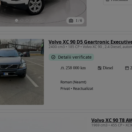
1
/
6
Volvo XC 90 D5 Geartronic Executiv
2400 cm3 • 185 CP • Volvo XC 90 , 2.4 Diesel, auto
Detalii verificate
258 000 km
Diesel
Roman (Neamt)
Privat • Reactualizat
Volvo XC 90 T8 A
1969 cm3 • 455 CP • XC