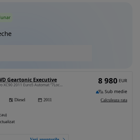
lunar
eche
8 980
WD Geartonic Executive
EUR
2400 cm3 • 200 CP • Volvo XC90 2011 Euro5 Automat “7Locuri” GARANTIE
Sub medie
Diesel
2011
Calculeaza rata
cau)
ctualizat
Vezi anunțurile