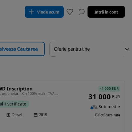
Vinde acum
Intră în cont
alveaza Cautarea
WD Inscription
-
1 000 EUR
1969 cm3 • 235 CP • Unic proprietar - Km 100% reali - TVA deductibil
31 000
EUR
alii verificate
Sub medie
Diesel
2019
Calculeaza rata