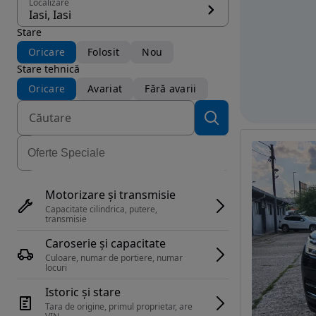
Localizare
Iasi, Iasi
Stare
Oricare
Folosit
Nou
Stare tehnică
Oricare
Avariat
Fără avarii
Motorizare și transmisie
Capacitate cilindrica, putere, 
transmisie
Caroserie și capacitate
Culoare, numar de portiere, numar 
locuri
Istoric și stare
Tara de origine, primul proprietar, are 