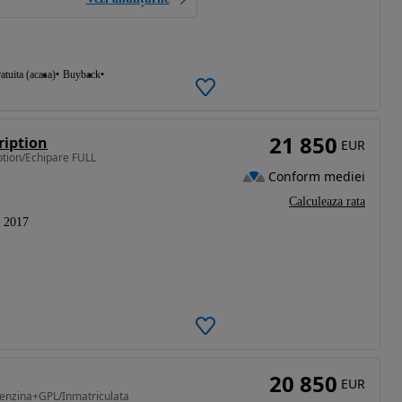
atuita (acasa)
Buyback
21 850
ription
EUR
ption/Echipare FULL
Conform mediei
Calculeaza rata
2017
20 850
EUR
Benzina+GPL/Inmatriculata