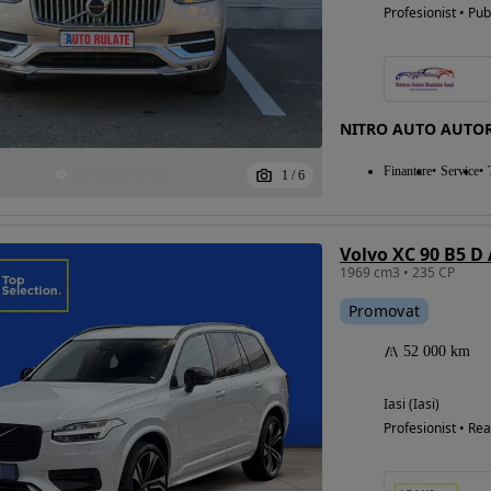
Profesionist • Pub
NITRO AUTO AUTOR
Finantare
Service
1
/
6
Volvo XC 90 B5 D
1969 cm3 • 235 CP
Promovat
52 000 km
Iasi (Iasi)
Profesionist • Rea