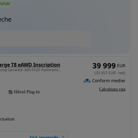
lunar
eche
39 999
arge T8 eAWD Inscription
EUR
1969 cm3 • 390 CP • Leasing-Garantie-360-HUD-Panoramic-7 Locuri
(
33 057
EUR
-
net
)
Conform mediei
Calculeaza rata
Hibrid Plug-In
ctualizat
Vezi anunțurile