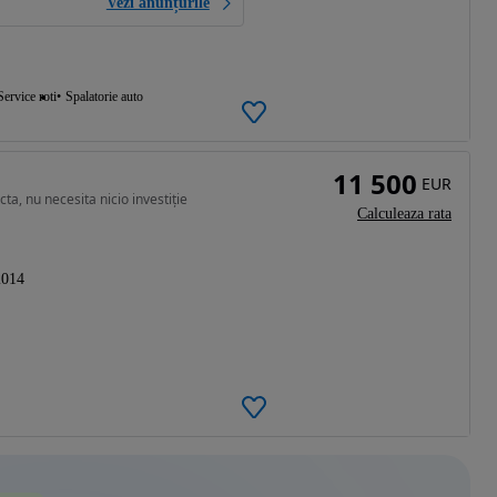
Vezi anunțurile
Service roti
Spalatorie auto
11 500
EUR
ta, nu necesita nicio investiție
Calculeaza rata
2014