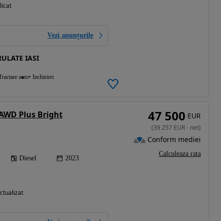
licat
Vezi anunțurile
ULATE IASI
Tractare auto
Inchirieri
47 500
 AWD Plus Bright
EUR
(
39 257
EUR
-
net
)
Conform mediei
Calculeaza rata
Diesel
2023
ctualizat