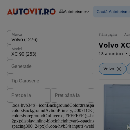
Autoturisme
Caută Autoturism
Autoturisme
Piese
Toate mașinil
Camioane
Mașinile rulat
Constructii
Mașini noi
Agro
Mașini electri
Marca
Prima pagina
Aut
Autoutilitare
Mașini cu fin
Volvo XC
Motociclete
Mașini cu deta
Model
Remorci
18 anunțuri
Volvo