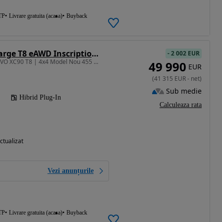
TP
Livrare gratuita (acasa)
Buyback
Volvo XC 90 Recharge T8 eAWD Inscription Expression
-
2 002 EUR
1969 cm3 • 455 CP • VOLVO XC90 T8 | 4x4 Model Nou 455 CP-Inscription | Plug in | Garantie
49 990
EUR
(
41 315
EUR
-
net
)
Sub medie
Hibrid Plug-In
Calculeaza rata
ctualizat
Vezi anunțurile
TP
Livrare gratuita (acasa)
Buyback