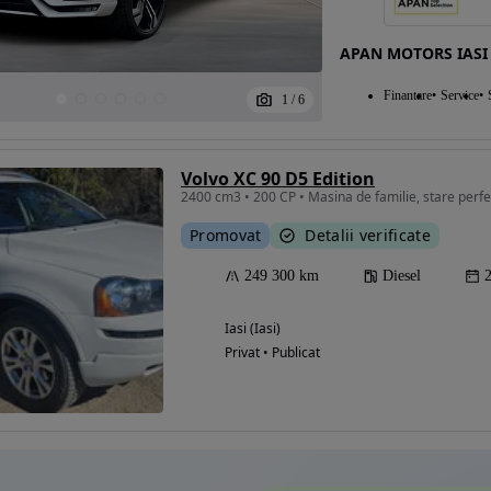
APAN MOTORS IASI
Eligibil pentru
Finantare
Service
1
/
6
finantare
Volvo XC 90 D5 Edition
2400 cm3 • 200 CP • Masina de familie, stare perfec
Promovat
Detalii verificate
249 300 km
Diesel
Iasi (Iasi)
Privat • Publicat