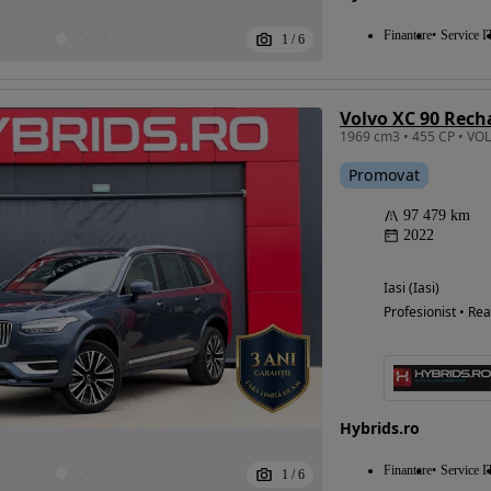
Finantare
Service I
1
/
6
Promovat
97 479 km
2022
Iasi (Iasi)
Profesionist • Rea
Hybrids.ro
Finantare
Service I
1
/
6