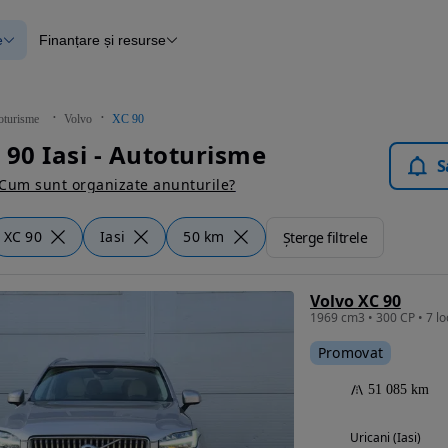
e
Finanțare și resurse
e
Finanțare
e
Instrument de evaluare a mașinii
Raport al istoricului vehiculului
ce
Blog Autovit.ro
oturisme
Volvo
XC 90
anțare
 90 Iasi - Autoturisme
lii verificate
S
Cum sunt organizate anunturile?
XC 90
Iasi
50 km
Șterge filtrele
Volvo XC 90
Promovat
51 085 km
Uricani (Iasi)