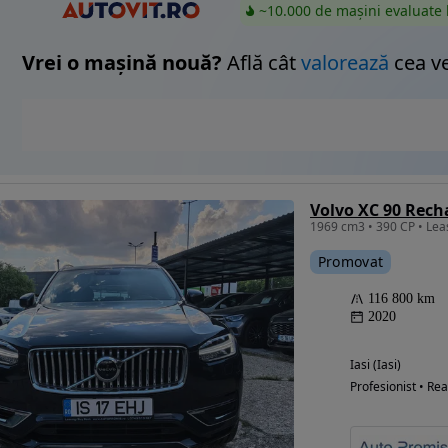
~10.000 de mașini evaluate 
Vrei o mașină nouă?
Află cât
valorează
cea v
Volvo XC 90 Rech
Promovat
116 800 km
2020
Iasi (Iasi)
Profesionist • Rea