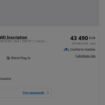
43 490
AWD Inscription
EUR
1969 cm3 • 390 CP • VOLVO XC90 | 4x4 | 390 CP | 7 Locuri | Plug-in Hybrid | Garantie 3 ani
(
35 942
EUR
-
net
)
Conform mediei
Calculeaza rata
Hibrid Plug-In
ctualizat
Vezi anunțurile