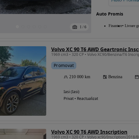
Auto Promis
Finantare
Livrare gr
1
/
6
Volvo XC 90 T6 AWD Geartronic Insc
1969 cm3 • 320 CP • Volvo XC90/Benzina/T6 Inscri
Promovat
210 000 km
Benzina
Iasi (Iasi)
Privat • Reactualizat
Volvo XC 90 T6 AWD Inscription
1969 cm3 • 320 CP • Volvo xc90/Inscription/2018/