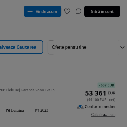
Vinde acum
Intră în cont
alveaza Cautarea
-
637 EUR
1969 cm3 • 300 CP • 7 locuri Piele Bej Garantie Volvo Tva Inclus!!
53 361
EUR
(
44 100
EUR
-
net
)
Conform mediei
Benzina
2023
Calculeaza rata