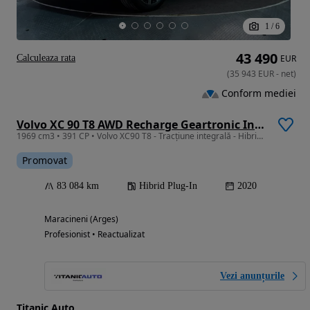
1
/
6
43 490
Calculeaza rata
EUR
(
35 943
EUR
-
net
)
Conform mediei
Volvo XC 90 T8 AWD Recharge Geartronic Inscription
1969 cm3 • 391 CP • Volvo XC90 T8 - Tracțiune integrală - Hibrid - Automatic - 391 hp -
Promovat
83 084 km
Hibrid Plug-In
2020
Maracineni (Arges)
Profesionist • Reactualizat
Vezi anunțurile
Titanic Auto