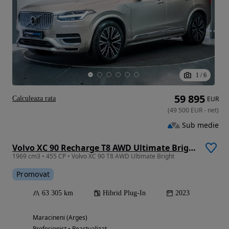
1
/
6
59 895
Calculeaza rata
EUR
(
49 500
EUR
-
net
)
Sub medie
Volvo XC 90 Recharge T8 AWD Ultimate Bright
1969 cm3 • 455 CP • Volvo XC 90 T8 AWD Ultimate Bright
Promovat
63 305 km
Hibrid Plug-In
2023
Maracineni (Arges)
Profesionist • Reactualizat