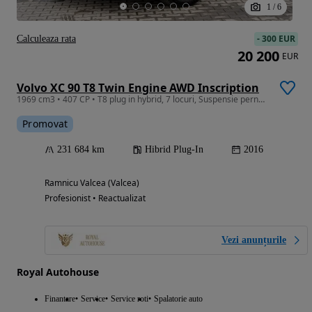
1
/
6
-
300 EUR
Calculeaza rata
20 200
EUR
Volvo XC 90 T8 Twin Engine AWD Inscription
1969 cm3 • 407 CP • T8 plug in hybrid, 7 locuri, Suspensie perne aer, Km certificati
Promovat
231 684 km
Hibrid Plug-In
2016
Ramnicu Valcea (Valcea)
Profesionist • Reactualizat
Vezi anunțurile
Royal Autohouse
Finantare
Service
Service roti
Spalatorie auto