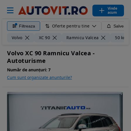
Vinde
acum
Oferte pentru tine
Filtreaza
Salveaza
Volvo
XC 90
Ramnicu Valcea
50 km
Volvo XC 90 Ramnicu Valcea -
Autoturisme
Număr de anunțuri:
7
Cum sunt organizate anunturile?