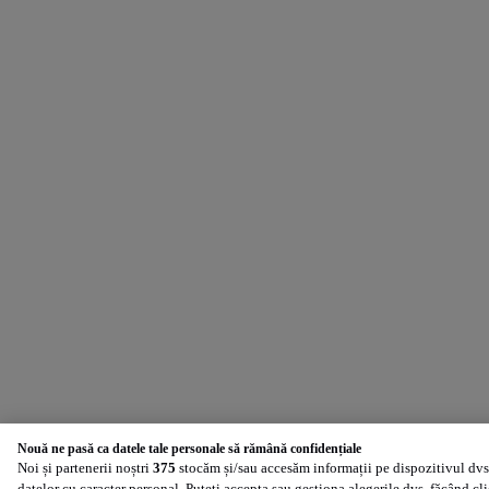
Nouă ne pasă ca datele tale personale să rămână confidențiale
Noi și partenerii noștri
375
stocăm și/sau accesăm informații pe dispozitivul dvs.
datelor cu caracter personal. Puteți accepta sau gestiona alegerile dvs. făcând cl