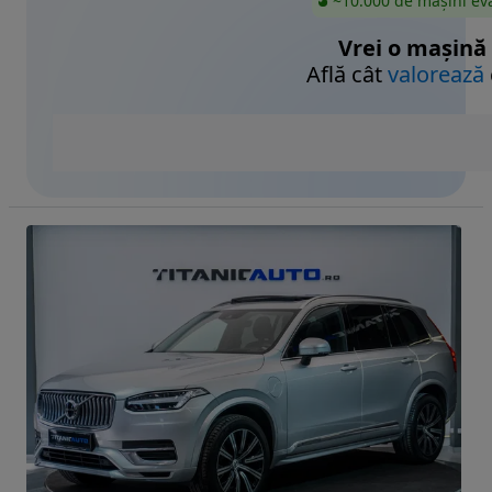
~10.000 de mașini ev
Vrei o mașină
Află cât
valorează