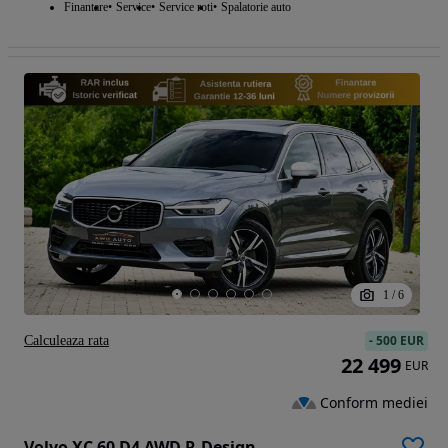
Finantare
Service
Service roti
Spalatorie auto
1
/
6
-
500 EUR
Calculeaza rata
22 499
EUR
Conform mediei
Volvo XC 60 D4 AWD R-Design