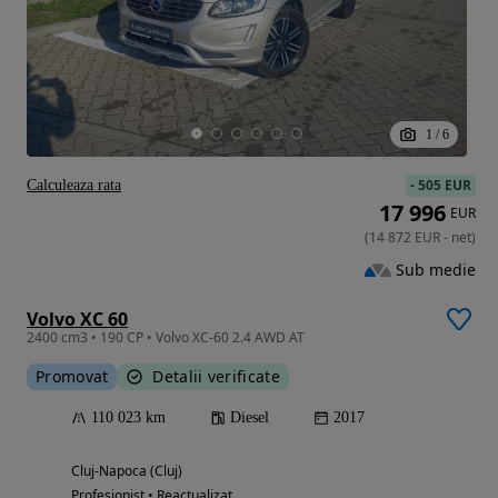
1
/
6
-
505 EUR
Calculeaza rata
17 996
EUR
(
14 872
EUR
-
net
)
Sub medie
Volvo XC 60
2400 cm3 • 190 CP • Volvo XC-60 2.4 AWD AT
Promovat
Detalii verificate
110 023 km
Diesel
2017
Cluj-Napoca (Cluj)
Profesionist • Reactualizat