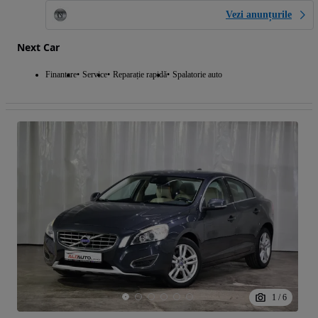
Vezi anunțurile
Next Car
Finantare
Service
Reparație rapidă
Spalatorie auto
1
/
6