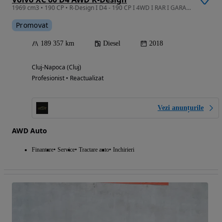
1969 cm3 • 190 CP • R-Design I D4 - 190 CP I 4WD I RAR I GARANTIE I RATE I Revizie
Promovat
189 357 km
Diesel
2018
Cluj-Napoca (Cluj)
Profesionist • Reactualizat
Vezi anunțurile
AWD Auto
Finantare
Service
Tractare auto
Inchirieri