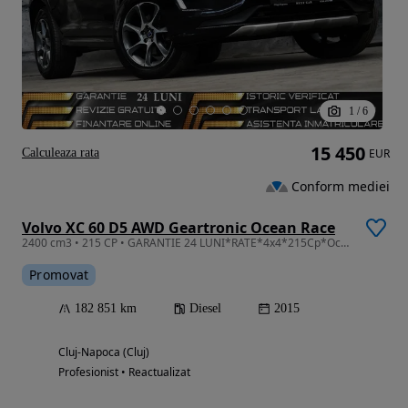
1
/
6
15 450
Calculeaza rata
EUR
Conform mediei
Volvo XC 60 D5 AWD Geartronic Ocean Race
2400 cm3 • 215 CP • GARANTIE 24 LUNI*RATE*4x4*215Cp*Ocean Race *Automata*Trapa*Piele*Full
Promovat
182 851 km
Diesel
2015
Cluj-Napoca (Cluj)
Profesionist • Reactualizat