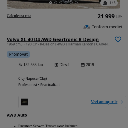
1
/
6
21 999
Calculeaza rata
EUR
Conform mediei
Volvo XC 40 D4 AWD Geartronic R-Design
1969 cm3 • 190 CP • R-Design I 4WD I Harman Kardon I GARANTIE I RATE I Revizie
Promovat
152 588 km
Diesel
2019
Cluj-Napoca (Cluj)
Profesionist • Reactualizat
Vezi anunțurile
AWD Auto
Finantare
Service
Tractare auto
Inchirieri