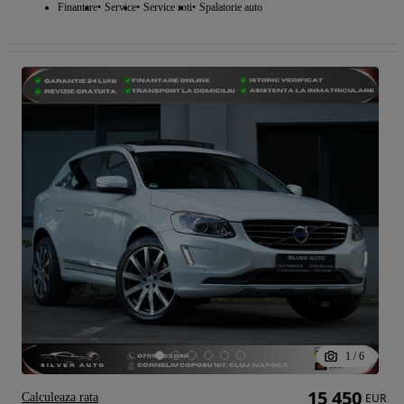
Finantare
Service
Service roti
Spalatorie auto
1
/
6
15 450
Calculeaza rata
EUR