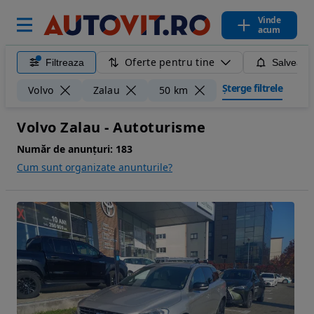
Vinde
acum
Oferte pentru tine
Filtreaza
Salveaza
Șterge filtrele
Volvo
Zalau
50 km
Volvo Zalau - Autoturisme
Număr de anunțuri:
183
Cum sunt organizate anunturile?