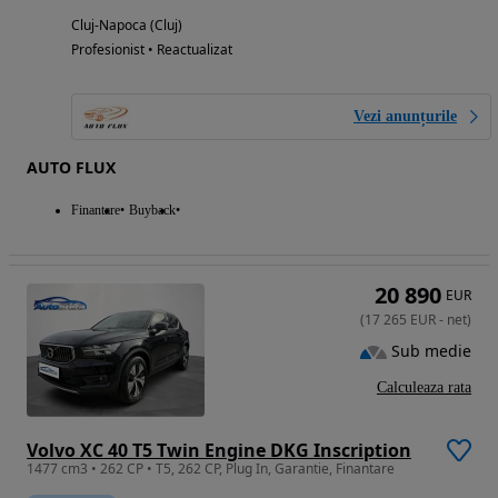
Cluj-Napoca (Cluj)
Profesionist • Reactualizat
Vezi anunțurile
AUTO FLUX
Finantare
Buyback
20 890
EUR
(
17 265
EUR
-
net
)
Sub medie
Calculeaza rata
Volvo XC 40 T5 Twin Engine DKG Inscription
1477 cm3 • 262 CP • T5, 262 CP, Plug In, Garantie, Finantare