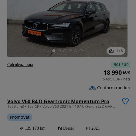
1
/
6
-
501 EUR
Calculeaza rata
18 990
EUR
(
15 695
EUR
-
net
)
Conform mediei
Volvo V60 B4 D Geartronic Momentum Pro
1969 cm3 • 197 CP • Volvo V60 2021 B4 197 CP,Faruri LED,GARANTIE 3 ANI,TVA Deductibil
Promovat
139 178 km
Diesel
2021