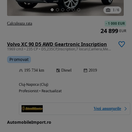
1
/
6
-
1 000 EUR
Calculeaza rata
24 899
EUR
Volvo XC 90 D5 AWD Geartronic Inscription
1969 cm3 • 235 CP • D5,235CP,Inscription,7 locuri,Camera,Memorie,Carlig,Garantie 1 AN,Rate
Promovat
195 734 km
Diesel
2019
Cluj-Napoca (Cluj)
Profesionist • Reactualizat
Vezi anunțurile
AutomobileImport.ro