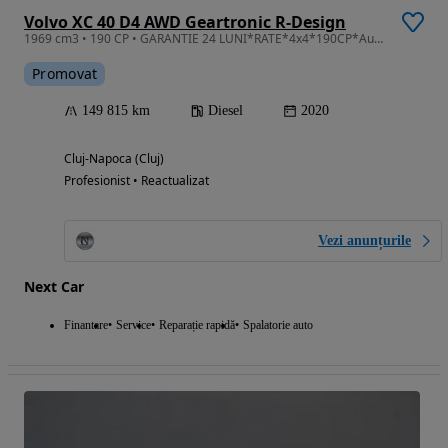
Volvo XC 40 D4 AWD Geartronic R-Design
1969 cm3 • 190 CP • GARANTIE 24 LUNI*RATE*4x4*190CP*Automata*R Design*Panorama*Alcantara
Promovat
149 815 km
Diesel
2020
Cluj-Napoca (Cluj)
Profesionist • Reactualizat
Vezi anunțurile
Next Car
Finantare
Service
Reparație rapidă
Spalatorie auto