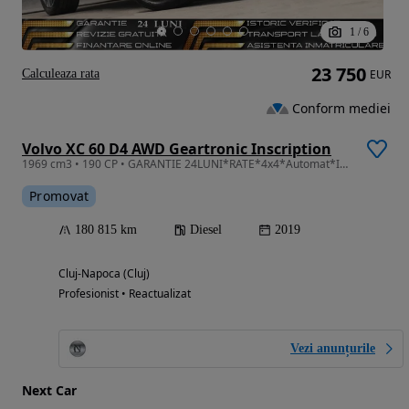
1
/
6
23 750
Calculeaza rata
EUR
Conform mediei
Volvo XC 60 D4 AWD Geartronic Inscription
1969 cm3 • 190 CP • GARANTIE 24LUNI*RATE*4x4*Automat*Inscription*Led*Line Assist*Distronic
Promovat
180 815 km
Diesel
2019
Cluj-Napoca (Cluj)
Profesionist • Reactualizat
Vezi anunțurile
Next Car