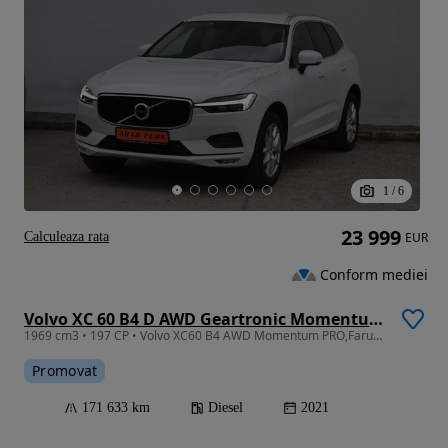
1
/
6
23 999
Calculeaza rata
EUR
Conform mediei
Volvo XC 60 B4 D AWD Geartronic Momentum Pro
1969 cm3 • 197 CP • Volvo XC60 B4 AWD Momentum PRO,Faruri LED,GARANTIE 3 ANI,TVA Deductibi
Promovat
171 633 km
Diesel
2021