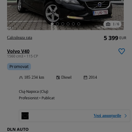
1
/
6
5 399
Calculeaza rata
EUR
Volvo V40
1560 cm3 • 115 CP
Promovat
185 234 km
Diesel
2014
Cluj-Napoca (Cluj)
Profesionist • Publicat
Vezi anunțurile
DLN AUTO