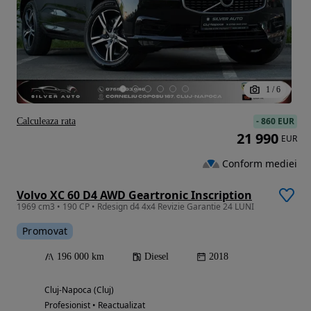
1
/
6
-
860 EUR
Calculeaza rata
21 990
EUR
Conform mediei
Volvo XC 60 D4 AWD Geartronic Inscription
1969 cm3 • 190 CP • Rdesign d4 4x4 Revizie Garantie 24 LUNI
Promovat
196 000 km
Diesel
2018
Cluj-Napoca (Cluj)
Profesionist • Reactualizat