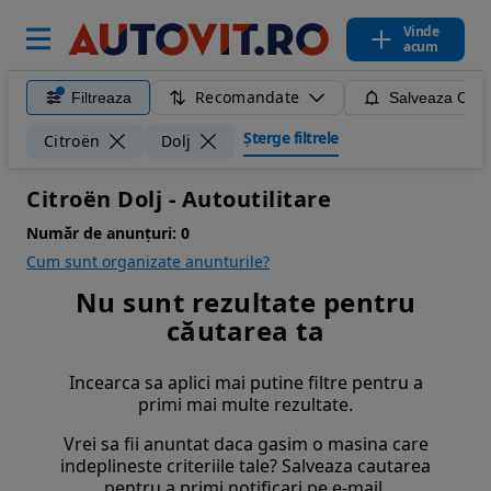
Vinde
acum
Recomandate
Filtreaza
Salveaza Caut
Șterge filtrele
Citroën
Dolj
Citroën Dolj - Autoutilitare
Număr de anunțuri:
0
Cum sunt organizate anunturile?
Nu sunt rezultate pentru
căutarea ta
Incearca sa aplici mai putine filtre pentru a
primi mai multe rezultate.
Vrei sa fii anuntat daca gasim o masina care
indeplineste criteriile tale? Salveaza cautarea
pentru a primi notificari pe e-mail.