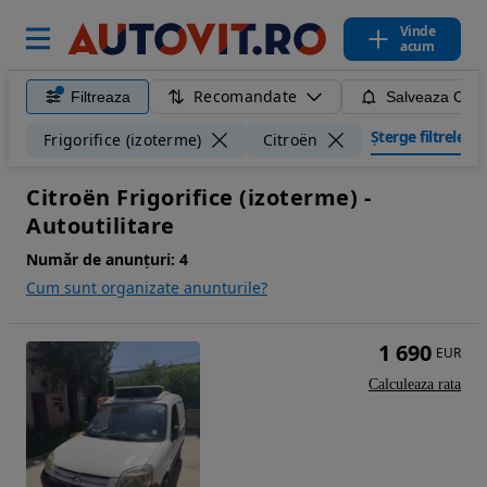
Vinde
acum
Recomandate
Filtreaza
Salveaza Caut
Șterge filtrele
Frigorifice (izoterme)
Citroën
Citroën Frigorifice (izoterme) -
Autoutilitare
Număr de anunțuri:
4
Cum sunt organizate anunturile?
1 690
EUR
Calculeaza rata