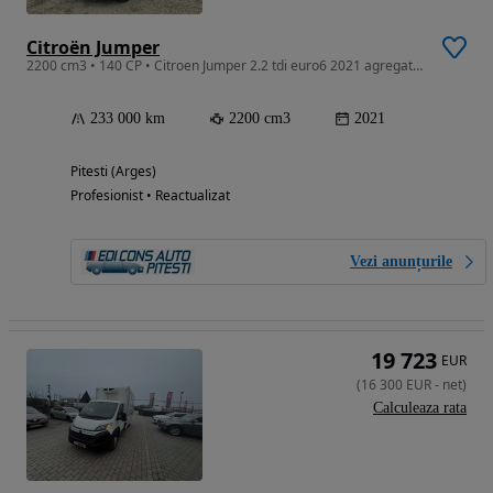
Citroën Jumper
2200 cm3 • 140 CP • Citroen Jumper 2.2 tdi euro6 2021 agregat frigor +-Konvekta tva deduct
233 000 km
2200 cm3
2021
Pitesti (Arges)
Profesionist • Reactualizat
Vezi anunțurile
19 723
EUR
(
16 300
EUR
-
net
)
Calculeaza rata