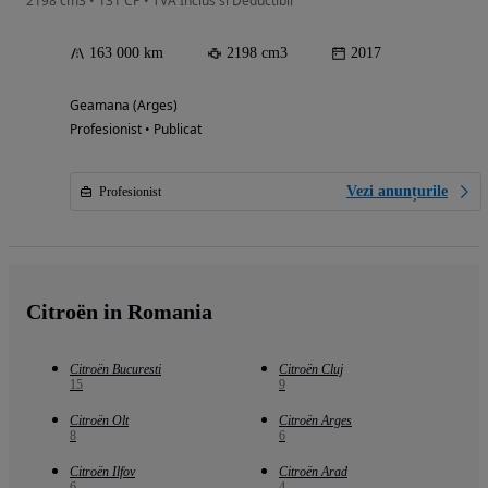
2198 cm3 • 131 CP • TVA Inclus si Deductibil
163 000 km
2198 cm3
2017
Geamana (Arges)
Profesionist • Publicat
Vezi anunțurile
Profesionist
Citroën in Romania
Citroën Bucuresti
Citroën Cluj
15
9
Citroën Olt
Citroën Arges
8
6
Citroën Ilfov
Citroën Arad
6
4