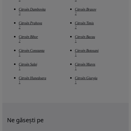
Citroën Dambovita
Citroën Brasov
3
2
Citroën Prahova
Citroën Timis
2
2
Citroën Bihor
Citroën Bacau
2
1
Citroën Constanta
Citroën Botosani
1
1
Citroën Salaj
Citroën Mures
1
1
Citroën Hunedoara
Citroën Giurgiu
1
1
Ne găsești pe