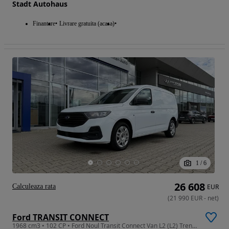
Stadt Autohaus
Finantare
Livrare gratuita (acasa)
1
/
6
26 608
Calculeaza rata
EUR
(
21 990
EUR
-
net
)
Ford TRANSIT CONNECT
1968 cm3 • 102 CP • Ford Noul Transit Connect Van L2 (L2) Trend 2.0 Diesel 102 CP M6 FWD