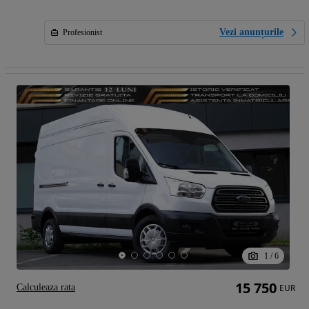
Vezi anunțurile
Profesionist
1
/
6
15 750
Calculeaza rata
EUR