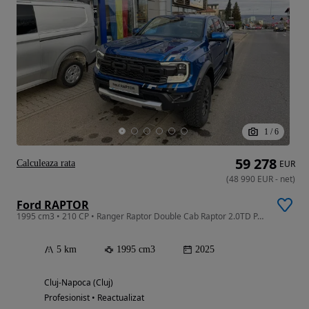
1
/
6
59 278
Calculeaza rata
EUR
(
48 990
EUR
-
net
)
Ford RAPTOR
1995 cm3 • 210 CP • Ranger Raptor Double Cab Raptor 2.0TD PANTHER C 210 CP A10 4WD
5 km
1995 cm3
2025
Cluj-Napoca (Cluj)
Profesionist • Reactualizat