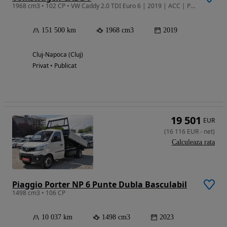
1968 cm3 • 102 CP • VW Caddy 2.0 TDI Euro 6 | 2019 | ACC | Parbriz Încalzit | 151.500 km
151 500 km
1968 cm3
2019
Cluj-Napoca (Cluj)
Privat • Publicat
19 501
EUR
(
16 116
EUR
-
net
)
Calculeaza rata
Piaggio Porter NP 6 Punte Dubla Basculabil
1498 cm3 • 106 CP
10 037 km
1498 cm3
2023