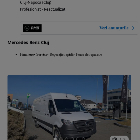
Cluj-Napoca (Cluj)
Profesionist • Reactualizat
Vezi anunțurile
Mercedes Benz Cluj
Finantare
Service
Reparație rapidă
Foaie de reparație
1
/
6