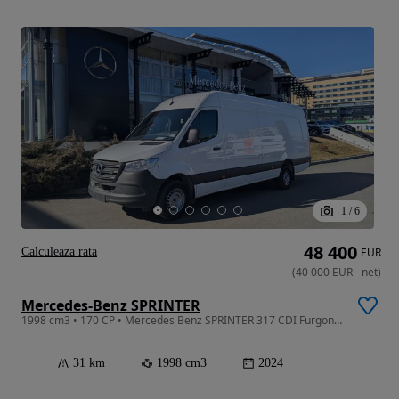
1
/
6
48 400
Calculeaza rata
EUR
(
40 000
EUR
-
net
)
Mercedes-Benz SPRINTER
1998 cm3 • 170 CP • Mercedes Benz SPRINTER 317 CDI Furgon Extra lung
31 km
1998 cm3
2024