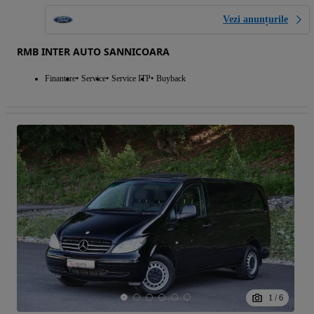
Vezi anunțurile
RMB INTER AUTO SANNICOARA
Finantare
Service
Service ITP
Buyback
1
/
6