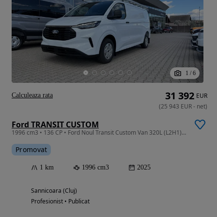
1
/
6
31 392
Calculeaza rata
EUR
(
25 943
EUR
-
net
)
Ford TRANSIT CUSTOM
1996 cm3 • 136 CP • Ford Noul Transit Custom Van 320L (L2H1) Trend 2.0L Panther 136 CP M6
Promovat
1 km
1996 cm3
2025
Sannicoara (Cluj)
Profesionist • Publicat