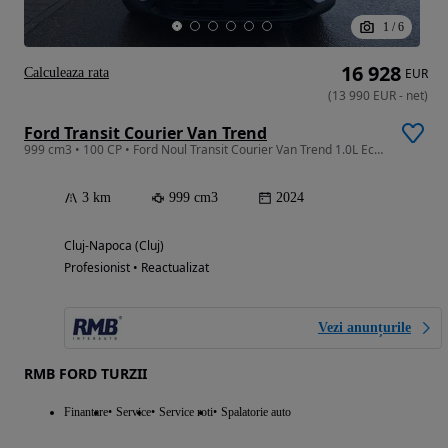
1
/
6
16 928
Calculeaza rata
EUR
(
13 990
EUR
-
net
)
Ford Transit Courier Van Trend
999 cm3 • 100 CP • Ford Noul Transit Courier Van Trend 1.0L EcoBoost 100 CP M6 FWD
3 km
999 cm3
2024
Cluj-Napoca (Cluj)
Profesionist • Reactualizat
Vezi anunțurile
RMB FORD TURZII
Finantare
Service
Service roti
Spalatorie auto