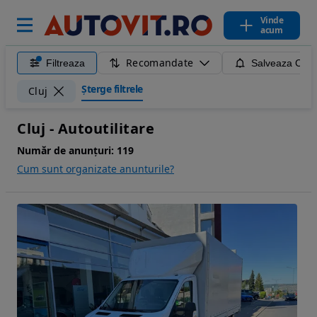
Vinde
acum
Recomandate
Filtreaza
Salveaza Caut
Șterge filtrele
Cluj
Cluj - Autoutilitare
Număr de anunțuri:
119
Cum sunt organizate anunturile?