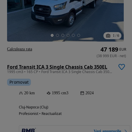
1
/
6
47 189
Calculeaza rata
EUR
(
38 999
EUR
-
net
)
Ford Transit ICA 3 Single Chassis Cab 350EL
1995 cm3 • 165 CP • Ford Transit ICA 3 Single Chassis Cab 350EL (L5H1) Trend 2.0L EcoBlue
Promovat
20 km
1995 cm3
2024
Cluj-Napoca (Cluj)
Profesionist • Reactualizat
Vezi anunțurile