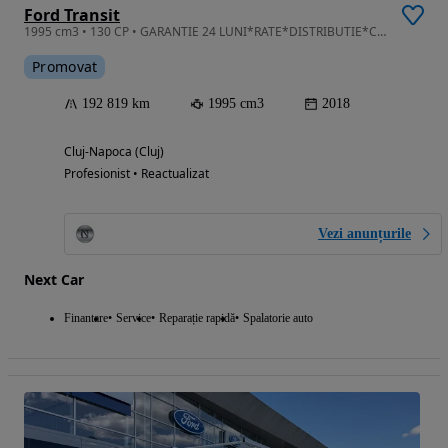
Ford Transit
1995 cm3 • 130 CP • GARANTIE 24 LUNI*RATE*DISTRIBUTIE*Camera*Incalzire scaune*Led-Ca NOU!
Promovat
192 819 km
1995 cm3
2018
Cluj-Napoca (Cluj)
Profesionist • Reactualizat
Vezi anunțurile
Next Car
Finantare
Service
Reparație rapidă
Spalatorie auto