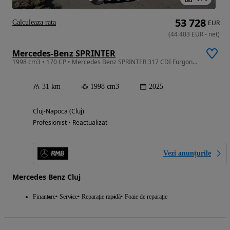
53 728
Calculeaza rata
EUR
(
44 403
EUR
-
net
)
Mercedes-Benz SPRINTER
1998 cm3 • 170 CP • Mercedes Benz SPRINTER 317 CDI Furgon Extra lung
31 km
1998 cm3
2025
Cluj-Napoca (Cluj)
Profesionist • Reactualizat
Vezi anunțurile
Mercedes Benz Cluj
Finantare
Service
Reparație rapidă
Foaie de reparație