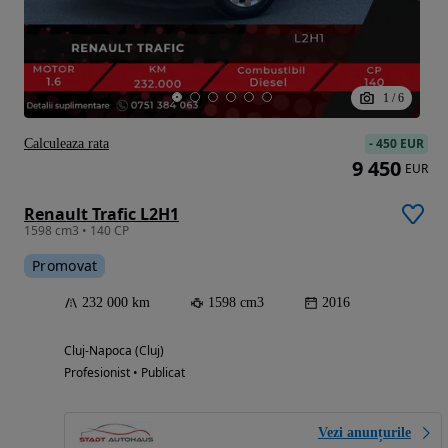
1
/
6
-
450 EUR
Calculeaza rata
9 450
EUR
Renault Trafic L2H1
1598 cm3 • 140 CP
Promovat
232 000 km
1598 cm3
2016
Cluj-Napoca (Cluj)
Profesionist • Publicat
Vezi anunțurile