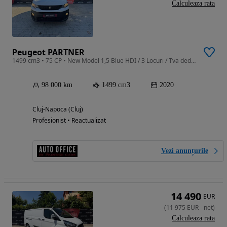
Calculeaza rata
Peugeot PARTNER
1499 cm3 • 75 CP • New Model 1,5 Blue HDI / 3 Locuri / Tva deductibil
98 000 km
1499 cm3
2020
Cluj-Napoca (Cluj)
Profesionist • Reactualizat
Vezi anunțurile
14 490
EUR
(
11 975
EUR
-
net
)
Calculeaza rata