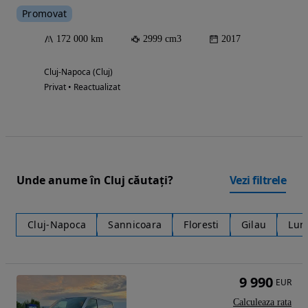
Promovat
172 000 km
2999 cm3
2017
Cluj-Napoca (Cluj)
Privat • Reactualizat
Unde anume în Cluj căutați?
Vezi filtrele
Cluj-Napoca
Sannicoara
Floresti
Gilau
Lun
9 990
EUR
Calculeaza rata