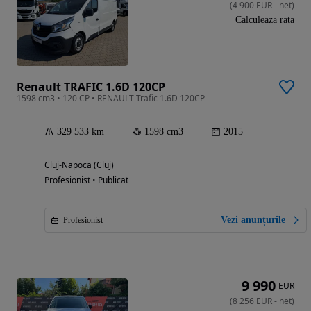
(
4 900
EUR
-
net
)
Calculeaza rata
Renault TRAFIC 1.6D 120CP
1598 cm3 • 120 CP • RENAULT Trafic 1.6D 120CP
329 533 km
1598 cm3
2015
Cluj-Napoca (Cluj)
Profesionist • Publicat
Vezi anunțurile
Profesionist
9 990
EUR
(
8 256
EUR
-
net
)