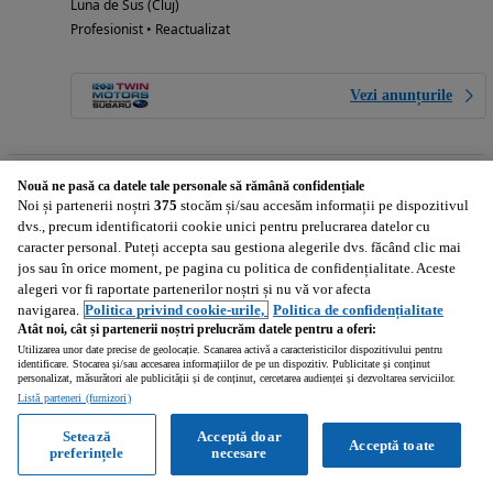
Luna de Sus (Cluj)
Profesionist • Reactualizat
Vezi anunțurile
Nouă ne pasă ca datele tale personale să rămână confidențiale
7 300
EUR
Noi și partenerii noștri
375
stocăm și/sau accesăm informații pe dispozitivul
Calculeaza rata
dvs., precum identificatorii cookie unici pentru prelucrarea datelor cu
caracter personal. Puteți accepta sau gestiona alegerile dvs. făcând clic mai
jos sau în orice moment, pe pagina cu politica de confidențialitate. Aceste
alegeri vor fi raportate partenerilor noștri și nu vă vor afecta
navigarea.
Politica privind cookie-urile,
Politica de confidențialitate
Mercedes-Benz Sprinter 4x4 416
Atât noi, cât și partenerii noștri prelucrăm datele pentru a oferi:
Sprinter 4x4 416
Utilizarea unor date precise de geolocație. Scanarea activă a caracteristicilor dispozitivului pentru
identificare. Stocarea și/sau accesarea informațiilor de pe un dispozitiv. Publicitate și conținut
personalizat, măsurători ale publicității și de conținut, cercetarea audienței și dezvoltarea serviciilor.
185 000 km
2005
Listă parteneri (furnizori)
Setează
Acceptă doar
Floresti (Cluj)
Acceptă toate
preferințele
necesare
Privat • Publicat