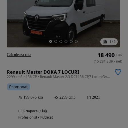
1
/
6
18 490
Calculeaza rata
EUR
(
15 281
EUR
-
net
)
Renault Master DOKA 7 LOCURI
2299 cm3 • 136 CP • Renault Master 2.3 DCI 136 CP,7 Locuri,GARANTIE 3 ANI,TVA Deductibil
Promovat
199 876 km
2299 cm3
2021
Cluj-Napoca (Cluj)
Profesionist • Publicat