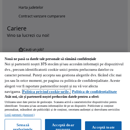
Harta judetelor
Contract vanzare cumparare
Cariere
Vino sa lucrezi cu noi!
Cauți un job?
Nouă ne pasă ca datele tale personale să rămână confidențiale
Noi și partenerii noștri
375
stocăm și/sau accesăm informații pe dispozitivul
dvs., precum identificatorii cookie unici pentru prelucrarea datelor cu
caracter personal. Puteți accepta sau gestiona alegerile dvs. făcând clic mai
jos sau în orice moment, pe pagina cu politica de confidențialitate. Aceste
alegeri vor fi raportate partenerilor noștri și nu vă vor afecta
Încearcă acum aplicația Autovit.ro
navigarea.
Politica privind cookie-urile,
Politica de confidențialitate
Atât noi, cât și partenerii noștri prelucrăm datele pentru a oferi:
Utilizarea unor date precise de geolocație. Scanarea activă a caracteristicilor dispozitivului pentru
identificare. Stocarea și/sau accesarea informațiilor de pe un dispozitiv. Publicitate și conținut
personalizat, măsurători ale publicității și de conținut, cercetarea audienței și dezvoltarea serviciilor.
Listă parteneri (furnizori)
Setează
Acceptă doar
Acceptă toate
preferințele
necesare