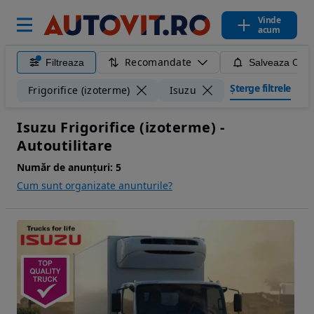
Vinde
acum
Recomandate
Filtreaza
Salveaza Caut
Șterge filtrele
Frigorifice (izoterme)
Isuzu
Isuzu Frigorifice (izoterme) -
Autoutilitare
Număr de anunțuri:
5
Cum sunt organizate anunturile?