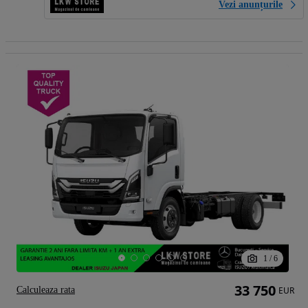
Vezi anunțurile
1
/
6
33 750
Calculeaza rata
EUR