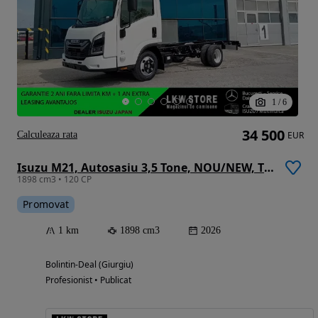
1
/
6
34 500
Calculeaza rata
EUR
Isuzu M21, Autosasiu 3,5 Tone, NOU/NEW, TOP !!!
1898 cm3 • 120 CP
Promovat
1 km
1898 cm3
2026
Bolintin-Deal (Giurgiu)
Profesionist • Publicat