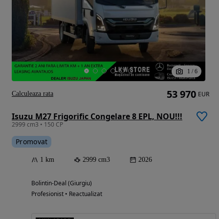
1
/
6
53 970
Calculeaza rata
EUR
Isuzu M27 Frigorific Congelare 8 EPL, NOU!!!
2999 cm3 • 150 CP
Promovat
1 km
2999 cm3
2026
Bolintin-Deal (Giurgiu)
Profesionist • Reactualizat