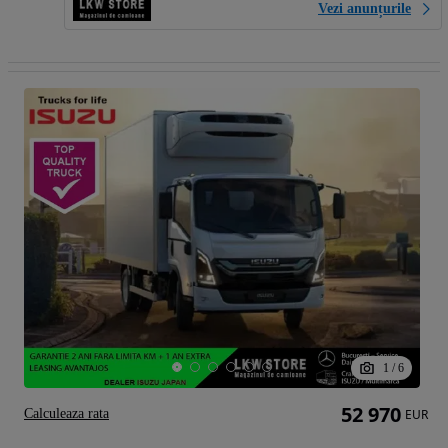
Vezi anunțurile
1
/
6
52 970
Calculeaza rata
EUR