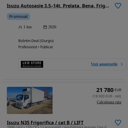
Isuzu Autosasie 3.5–14t, Prelata, Bena, Frigo, Hooklift, TOP !!!
Promovat
1 km
2026
Bolintin-Deal (Giurgiu)
Profesionist • Publicat
Vezi anunțurile
21 780
EUR
(
18 000
EUR
-
net
)
Calculeaza rata
Isuzu N35 Frigorifica / cat B / LIFT
2998 cm3 • 150 CP • 12 europaleti / posibilitatea leasing / tva deductibil