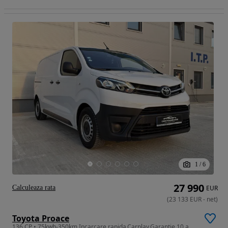
1
/
6
27 990
Calculeaza rata
EUR
(
23 133
EUR
-
net
)
Toyota Proace
136 CP • 75kwh-350km,Incarcare rapida,Carplay,Garantie 10 ani sau 200.00km