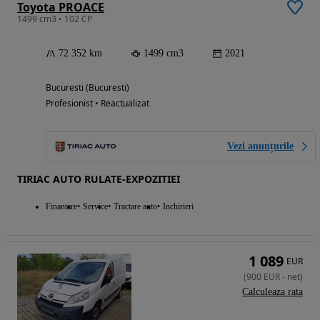
Toyota PROACE
1499 cm3 • 102 CP
72 352 km
1499 cm3
2021
Bucuresti (Bucuresti)
Profesionist • Reactualizat
Vezi anunțurile
TIRIAC AUTO RULATE-EXPOZITIEI
Finantare
Service
Tractare auto
Inchirieri
1 089
EUR
(
900
EUR
-
net
)
Calculeaza rata