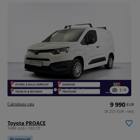
1
/
6
9 990
Calculeaza rata
EUR
(
8 257
EUR
-
net
)
Toyota PROACE
1499 cm3 • 102 CP
Promovat