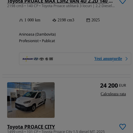
Toyota PROACE MAX L3H2 VAN 4D 2.2D 140 CP 6MT – CARGO
2198 cm3 • 140 CP • Toyota Proace utilitară 3 locuri | 2.2 Diesel | 140 CP | 13 m³ | 3.5T
1 000 km
2198 cm3
2025
Aninoasa (Dambovita)
Profesionist • Publicat
Vezi anunțurile
24 200
EUR
Calculeaza rata
Toyota PROACE CITY
1499 cm3 • 101 CP • Toyota Proace City 1.5 diesel MT, 2025