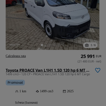
1
/
6
25 991
Calculeaza rata
EUR
(
21 480
EUR
-
net
)
Toyota PROACE Van L1H1 1.5D 120 hp 6 MT Cargo
1499 cm3 • 120 CP • PROACE Van L1H1 1.5D 120 hp 6 MT Cargo
Promovat
1 km
1499 cm3
2025
Scheia (Suceava)