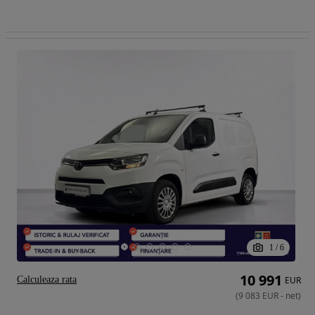
1
/
6
10 991
Calculeaza rata
EUR
(
9 083
EUR
-
net
)