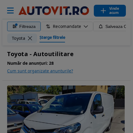
Vinde
acum
Recomandate
Filtreaza
Salveaza Caut
Șterge filtrele
Toyota
Toyota - Autoutilitare
Număr de anunțuri:
28
Cum sunt organizate anunturile?