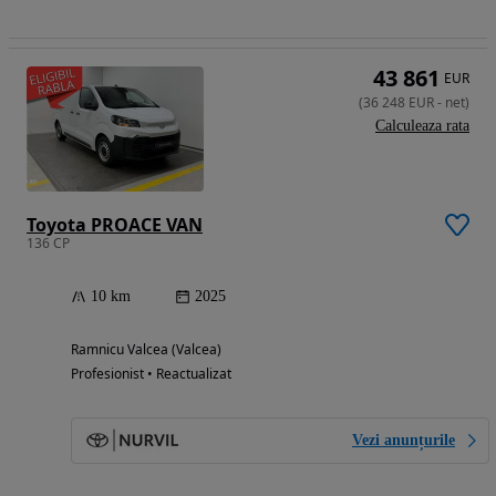
43 861
EUR
(
36 248
EUR
-
net
)
Calculeaza rata
Toyota PROACE VAN
136 CP
10 km
2025
Ramnicu Valcea (Valcea)
Profesionist • Reactualizat
Vezi anunțurile