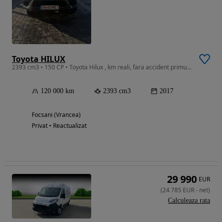
Toyota HILUX
2393 cm3 • 150 CP • Toyota Hilux , km reali, fara accident primul propietar 4x4
120 000 km
2393 cm3
2017
Focsani (Vrancea)
Privat • Reactualizat
29 990
EUR
(
24 785
EUR
-
net
)
Calculeaza rata