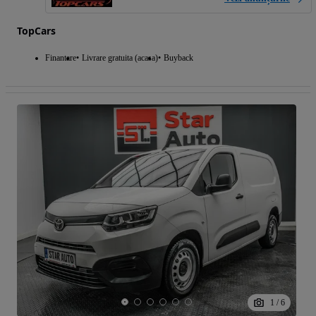
TopCars
Finantare
Livrare gratuita (acasa)
Buyback
1
/
6