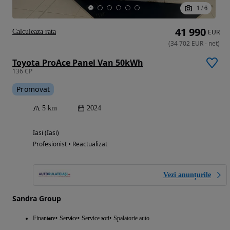
1
/
6
41 990
Calculeaza rata
EUR
(
34 702
EUR
-
net
)
Toyota ProAce Panel Van 50kWh
136 CP
Promovat
5 km
2024
Iasi (Iasi)
Profesionist • Reactualizat
Vezi anunțurile
Sandra Group
Finantare
Service
Service roti
Spalatorie auto