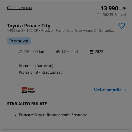
13 990
Calculeaza rata
EUR
(
11 562
EUR
-
net
)
Toyota Proace City
1499 cm3 • 102 CP • Proace - Posibilitate Rate Avans 0 - Garantie 12 Luni - IMPECABILA
Promovat
130 000 km
1499 cm3
2022
Bucuresti (Bucuresti)
Profesionist • Reactualizat
Vezi anunțurile
STAR AUTO RULATE
Finantare
Service
Reparație rapidă
Service roti