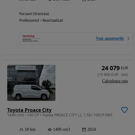
Focsani (Vrancea)
Profesionist • Reactualizat
Vezi anunțurile
24 079
EUR
(
19 900
EUR
-
net
)
Calculeaza rata
Toyota Proace City
1499 cm3 • 100 CP • Toyota PROACE CITY L2, 1.5D/ 100CP 6MT
10 km
1499 cm3
2024