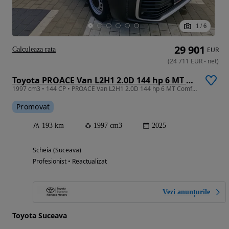
1
/
6
29 901
Calculeaza rata
EUR
(
24 711
EUR
-
net
)
Toyota PROACE Van L2H1 2.0D 144 hp 6 MT Comfort
1997 cm3 • 144 CP • PROACE Van L2H1 2.0D 144 hp 6 MT Comfort
Promovat
193 km
1997 cm3
2025
Scheia (Suceava)
Profesionist • Reactualizat
Vezi anunțurile
Toyota Suceava