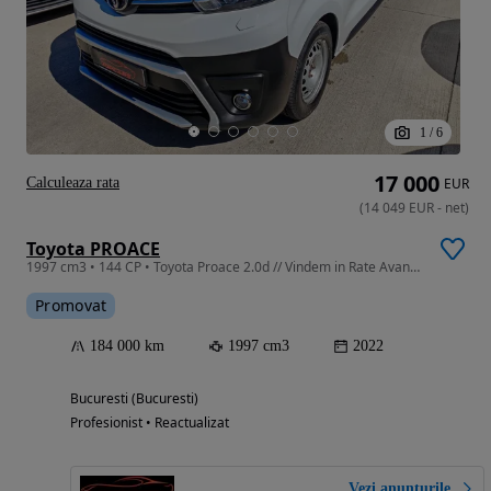
1
/
6
17 000
Calculeaza rata
EUR
(
14 049
EUR
-
net
)
Toyota PROACE
1997 cm3 • 144 CP • Toyota Proace 2.0d // Vindem in Rate Avans Zero cu Buletinul //
Promovat
184 000 km
1997 cm3
2022
Bucuresti (Bucuresti)
Profesionist • Reactualizat
Vezi anunțurile