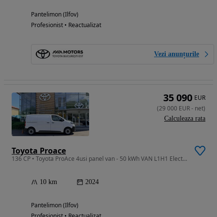
Pantelimon (Ilfov)
Profesionist • Reactualizat
Vezi anunțurile
35 090
EUR
(
29 000
EUR
-
net
)
Calculeaza rata
Toyota Proace
136 CP • Toyota ProAce 4usi panel van - 50 kWh VAN L1H1 Electric 136 CP CARGO
10 km
2024
Pantelimon (Ilfov)
Profesionist • Reactualizat