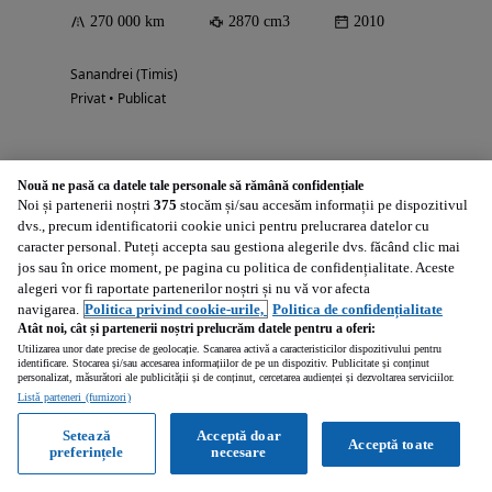
270 000 km
2870 cm3
2010
Sanandrei (Timis)
Privat • Publicat
Nouă ne pasă ca datele tale personale să rămână confidențiale
Noi și partenerii noștri
375
stocăm și/sau accesăm informații pe dispozitivul
17 600
EUR
dvs., precum identificatorii cookie unici pentru prelucrarea datelor cu
caracter personal. Puteți accepta sau gestiona alegerile dvs. făcând clic mai
Calculeaza rata
jos sau în orice moment, pe pagina cu politica de confidențialitate. Aceste
alegeri vor fi raportate partenerilor noștri și nu vă vor afecta
navigarea.
Politica privind cookie-urile,
Politica de confidențialitate
Atât noi, cât și partenerii noștri prelucrăm datele pentru a oferi:
Utilizarea unor date precise de geolocație. Scanarea activă a caracteristicilor dispozitivului pentru
identificare. Stocarea și/sau accesarea informațiilor de pe un dispozitiv. Publicitate și conținut
personalizat, măsurători ale publicității și de conținut, cercetarea audienței și dezvoltarea serviciilor.
Listă parteneri (furnizori)
Setează
Acceptă doar
Acceptă toate
preferințele
necesare
Toyota Proace
1997 cm3 • 90 CP • Vand Toyota Proace Autoutilitara