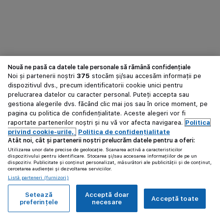
Nouă ne pasă ca datele tale personale să rămână confidențiale
Noi și partenerii noștri
375
stocăm și/sau accesăm informații pe
dispozitivul dvs., precum identificatorii cookie unici pentru
prelucrarea datelor cu caracter personal. Puteți accepta sau
gestiona alegerile dvs. făcând clic mai jos sau în orice moment, pe
pagina cu politica de confidențialitate. Aceste alegeri vor fi
raportate partenerilor noștri și nu vă vor afecta navigarea.
Politica
privind cookie-urile,
Politica de confidențialitate
Atât noi, cât și partenerii noștri prelucrăm datele pentru a oferi:
Utilizarea unor date precise de geolocație. Scanarea activă a caracteristicilor
dispozitivului pentru identificare. Stocarea și/sau accesarea informațiilor de pe un
dispozitiv. Publicitate și conținut personalizat, măsurători ale publicității și de conținut,
cercetarea audienței și dezvoltarea serviciilor.
Listă parteneri (furnizori)
Setează
Acceptă doar
Acceptă toate
preferințele
necesare