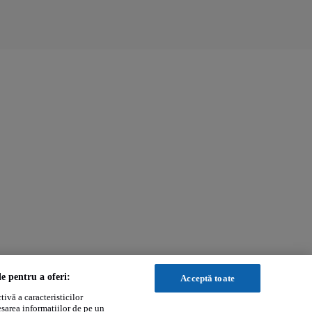
le pentru a oferi:
Acceptă toate
ivă a caracteristicilor
esarea informațiilor de pe un