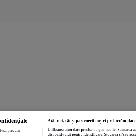
nfidențiale
Atât noi, cât și partenerii noștri prelucrăm date
Utilizarea unor date precise de geolocație. Scanarea act
dvs., precum
dispozitivului pentru identificare. Stocarea și/sau acc