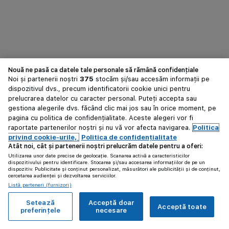
Nouă ne pasă ca datele tale personale să rămână confidențiale
Noi și partenerii noștri
375
stocăm și/sau accesăm informații pe
dispozitivul dvs., precum identificatorii cookie unici pentru
prelucrarea datelor cu caracter personal. Puteți accepta sau
gestiona alegerile dvs. făcând clic mai jos sau în orice moment, pe
pagina cu politica de confidențialitate. Aceste alegeri vor fi
raportate partenerilor noștri și nu vă vor afecta navigarea.
Politica
privind cookie-urile,
Politica de confidențialitate
Atât noi, cât și partenerii noștri prelucrăm datele pentru a oferi:
Utilizarea unor date precise de geolocație. Scanarea activă a caracteristicilor
dispozitivului pentru identificare. Stocarea și/sau accesarea informațiilor de pe un
dispozitiv. Publicitate și conținut personalizat, măsurători ale publicității și de conținut,
cercetarea audienței și dezvoltarea serviciilor.
Listă parteneri (furnizori)
Setează
Acceptă doar
Acceptă toate
preferințele
necesare