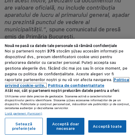
Din acest motiv, precizăm că documentul nu
are valoare oficială, nu include contribuţia
aparatului de lucru al primarului general, aşadar
nu prezintă punctul de vedere al
municipalităţii.”
, spune comunicatul de presă
emis de Primăria București.
Nouă ne pasă ca datele tale personale să rămână confidențiale
Noi și partenerii noștri
375
stocăm și/sau accesăm informații pe
dispozitivul dvs., precum identificatorii cookie unici pentru
prelucrarea datelor cu caracter personal. Puteți accepta sau
Proiectul prevedea ca automobilele cu normă de
gestiona alegerile dvs. făcând clic mai jos sau în orice moment, pe
poluare non-Euro, Euro 1 și Euro 2 să nu mai
pagina cu politica de confidențialitate. Aceste alegeri vor fi
poată circula în București începând cu 1 ianuarie
raportate partenerilor noștri și nu vă vor afecta navigarea.
Politica
privind cookie-urile,
Politica de confidențialitate
2019. Mașinile Euro 3 ar fi primit aceeași
Atât noi, cât și partenerii noștri prelucrăm datele pentru a oferi:
interdicție din 2020 iar cele Euro 4, din 2021.
Utilizarea unor date precise de geolocație. Scanarea activă a caracteristicilor
dispozitivului pentru identificare. Stocarea și/sau accesarea informațiilor de pe un
Circulația acestor automobile ar fi fost interzisă
dispozitiv. Publicitate și conținut personalizat, măsurători ale publicității și de conținut,
doar în intervalul orar 6 – 22.
cercetarea audienței și dezvoltarea serviciilor.
Listă parteneri (furnizori)
Setează
Acceptă doar
Acceptă toate
preferințele
necesare