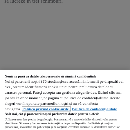
să lucreze în trei schimburi.
Nouă ne pasă ca datele tale personale să rămână confidențiale
Noi și partenerii noștri
375
stocăm și/sau accesăm informații pe dispozitivul
dvs., precum identificatorii cookie unici pentru prelucrarea datelor cu
caracter personal. Puteți accepta sau gestiona alegerile dvs. făcând clic mai
jos sau în orice moment, pe pagina cu politica de confidențialitate. Aceste
alegeri vor fi raportate partenerilor noștri și nu vă vor afecta
navigarea.
Politica privind cookie-urile,
Politica de confidențialitate
Atât noi, cât și partenerii noștri prelucrăm datele pentru a oferi:
Utilizarea unor date precise de geolocație. Scanarea activă a caracteristicilor dispozitivului pentru
identificare. Stocarea și/sau accesarea informațiilor de pe un dispozitiv. Publicitate și conținut
personalizat, măsurători ale publicității și de conținut, cercetarea audienței și dezvoltarea serviciilor.