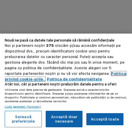
Nouă ne pasă ca datele tale personale să rămână confidențiale
Noi și partenerii noștri
375
stocăm și/sau accesăm informații pe
dispozitivul dvs., precum identificatorii cookie unici pentru
prelucrarea datelor cu caracter personal. Puteți accepta sau
gestiona alegerile dvs. făcând clic mai jos sau în orice moment, pe
pagina cu politica de confidențialitate. Aceste alegeri vor fi
raportate partenerilor noștri și nu vă vor afecta navigarea.
Politica
privind cookie-urile,
Politica de confidențialitate
Atât noi, cât și partenerii noștri prelucrăm datele pentru a oferi:
Utilizarea unor date precise de geolocație. Scanarea activă a caracteristicilor
dispozitivului pentru identificare. Stocarea și/sau accesarea informațiilor de pe un
dispozitiv. Publicitate și conținut personalizat, măsurători ale publicității și de conținut,
cercetarea audienței și dezvoltarea serviciilor.
Listă parteneri (furnizori)
Setează
Acceptă doar
Acceptă toate
preferințele
necesare