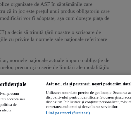
ublice organizate de ASF în săptămânile care
u că în joc este preţul unui produs obligatoriu care
 modificări vor fi adoptate, aşa cum doreşte piaţa de
 a decis să trimită ţării noastre o scrisoare de
iile cu privire la normele sale naţionale referitoare
ar, normele naţionale actuale impun o obligaţie de
imelor, precum şi o serie de limitări ale modalităţilor
nfidențiale
Atât noi, cât și partenerii noștri prelucrăm date
propuneri ale companiilor de asigurări, însă cel mai
Utilizarea unor date precise de geolocație. Scanarea act
dvs., precum
dispozitivului pentru identificare. Stocarea și/sau acc
uteți accepta sau
dispozitiv. Publicitate și conținut personalizat, măsurăt
politica de
cercetarea audienței și dezvoltarea serviciilor.
r afecta
Listă parteneri (furnizori)