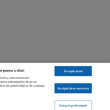
le pentru a oferi:
Acceptă toate
ivă a caracteristicilor
esarea informațiilor de pe un
ori ale publicității și de conținut,
Acceptă doar necesare
Setează preferințele