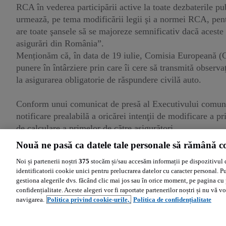
RCA în vederea participării active la toate dezbaterile p
urmează, pe tema modificării legii şi a normei RCA, pentr
are toate şansele să se majoreze semnificativ dacă aceste
asigurări din România”.
Menționăm că, în data de 19 iulie, Comisia Europeană (CE)
punere în întârziere prin care îi cere să transmită observaţ
la asigurarea obligatorie de răspundere civilă auto.
Conform unui comunicat de presă al Executivului comunit
notificare prealabilă a oricărei intenţii de modificare a pr
de calculare a primelor de către asigurători.
Nouă ne pasă ca datele tale personale să rămână co
În acest moment, nu este clar când vor fi analizate noile 
Noi și partenerii noștri
375
stocăm și/sau accesăm informații pe dispozitivul 
probabil dezbaterile vor începe în toamnă.
identificatorii cookie unici pentru prelucrarea datelor cu caracter personal. P
gestiona alegerile dvs. făcând clic mai jos sau în orice moment, pe pagina cu 
confidențialitate. Aceste alegeri vor fi raportate partenerilor noștri și nu vă vo
navigarea.
Politica privind cookie-urile,
Politica de confidențialitate