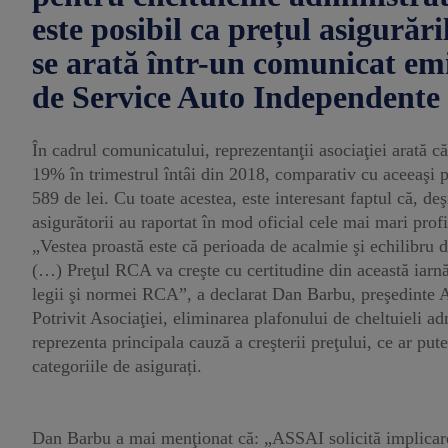
este posibil ca prețul asigurăr
se arată într-un comunicat emi
de Service Auto Independente
În cadrul comunicatului, reprezentanţii asociaţiei arată
19% în trimestrul întâi din 2018, comparativ cu aceeaşi p
589 de lei. Cu toate acestea, este interesant faptul că, de
asigurătorii au raportat în mod oficial cele mai mari profi
„Vestea proastă este că perioada de acalmie şi echilibru din
(…) Preţul RCA va creşte cu certitudine din această iarnă
legii şi normei RCA”, a declarat Dan Barbu, preşedinte
Potrivit Asociaţiei, eliminarea plafonului de cheltuieli 
reprezenta principala cauză a creşterii preţului, ce ar pute
categoriile de asigurați.
Dan Barbu a mai menţionat că: „ASSAI solicită implicarea