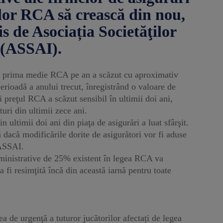
ilor RCA să crească din nou,
s de Asociația Societăţilor
 (ASSAI).
 că prima medie RCA pe an a scăzut cu aproximativ
erioadă a anului trecut, înregistrând o valoare de
şi preţul RCA a scăzut sensibil în ultimii doi ani,
turi din ultimii zece ani.
 ultimii doi ani din piaţa de asigurări a luat sfârşit.
 dacă modificările dorite de asigurători vor fi aduse
 ASSAI.
administrative de 25% existent în legea RCA va
a fi resimţită încă din această iarnă pentru toate
 de urgenţă a tuturor jucătorilor afectați de legea