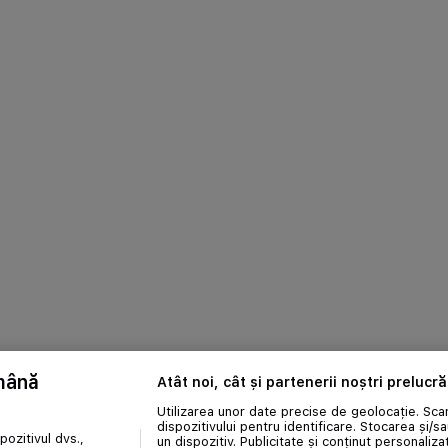
ămână
Atât noi, cât și partenerii noștri prelucr
Utilizarea unor date precise de geolocație. Scan
dispozitivului pentru identificare. Stocarea și/s
ozitivul dvs.,
un dispozitiv. Publicitate și conținut personalizat