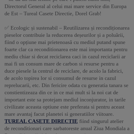
Directorul General al celui mai mare service din Europa
de Est – Tureal Casete Directie, Dorel Grab!
✅ Ecologic și sustenabil – Reutilizarea și recondiționarea
pieselor contribuie la reducerea deșeurilor și a poluării,
fiind o opțiune mai prietenoasă cu mediul putand spune
foarte clar ca reconditionarea este mai importanta pentru
mediu chiar si decat reciclarea caci in cazul reciclarii ar
mai fi un consum mare de carbon si resurse pentru a
duce piesele la centrul de reciclare, de acolo la fabrici,
de acolo topirea lor si consumul de resurse in cazul
reprelucarii, etc. Din fericire odata cu generatia tanara se
constientizeaza din ce in ce mai mult si la noi cat de
important este sa protejam mediul inconjurator, in tarile
civilizate aceasta optiune este preferata si pentru aceast
mare avantaj facut planetei si generatiilor viitoare.
TUREAL CASETE DIRECTIE
fiind singurul atelier
de reconditionari care sarbatoreste anual Ziua Mondiala a