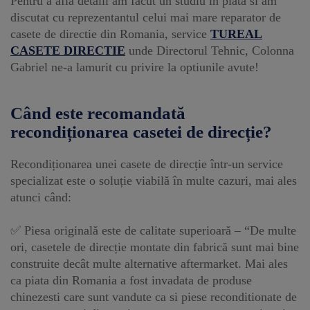
Pentru a afla detalii am facut un studiu in piata si am
discutat cu reprezentantul celui mai mare reparator de
casete de directie din Romania, service
TUREAL
CASETE DIRECTIE
unde Directorul Tehnic, Colonna
Gabriel ne-a lamurit cu privire la optiunile avute!
Când este recomandată
recondiționarea casetei de direcție?
Recondiționarea unei casete de direcție într-un service
specializat este o soluție viabilă în multe cazuri, mai ales
atunci când:
✅ Piesa originală este de calitate superioară – “De multe
ori, casetele de direcție montate din fabrică sunt mai bine
construite decât multe alternative aftermarket. Mai ales
ca piata din Romania a fost invadata de produse
chinezesti care sunt vandute ca si piese reconditionate de