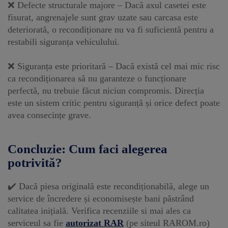
❌ Defecte structurale majore – Dacă axul casetei este
fisurat, angrenajele sunt grav uzate sau carcasa este
deteriorată, o recondiționare nu va fi suficientă pentru a
restabili siguranța vehiculului.
❌ Siguranța este prioritară – Dacă există cel mai mic risc
ca recondiționarea să nu garanteze o funcționare
perfectă, nu trebuie făcut niciun compromis. Direcția
este un sistem critic pentru siguranță și orice defect poate
avea consecințe grave.
Concluzie: Cum faci alegerea
potrivită?
✔️ Dacă piesa originală este recondiționabilă, alege un
service de încredere și economisește bani păstrând
calitatea inițială. Verifica recenziile si mai ales ca
serviceul sa fie
autorizat RAR
(pe siteul RAROM.ro)