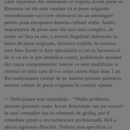
catre reparatori din strainatate ce exporta aceste piese in
Romania iar ele sunt vandute ca si piese originale
reconditionate caci cele chinezesti nu au omologare
pentru piata europeana datorita calitatii slabe. Astfel,
importatorii de piese auto din tara sunt complici, de
multe ori fara sa stie, a acestei ilegalitati imbracate in
haine de piesa originala, deoarece copiile, la exterior,
sunt bine facute si doar specialistii si cei ce lucreaza zi
de zi cu ele le pot identifica corect, problemele aparand
din cauza componentelor interne ce sunt modificate si
clientul se mira cum de i-a cedat caseta dupa doar 1 an.
Recondiționarea casetei de pe masina permite păstrarea
acestor calitati de piesa originala în condiții optime.
✅ Defecțiunea este reparabilă – “Multe probleme,
precum garnituri uzate, bucșe deteriorate sau joc excesiv
in axul cremalier sau in rulmentii de ghidaj, pot fi
remediate printr-o recondiționare profesională, fără a
afecta siguranța direcției. Trebuie insa specificat ca