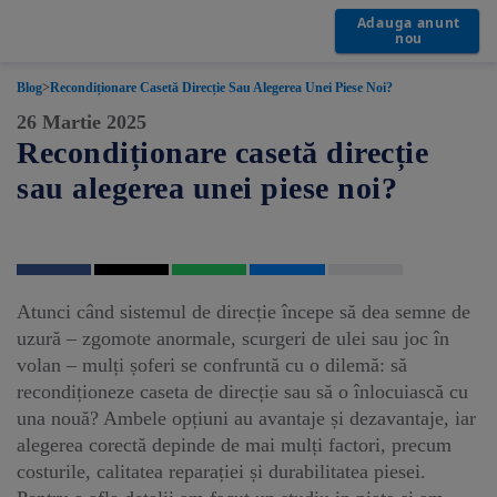
Adauga anunt
nou
Blog
>
Recondiționare Casetă Direcție Sau Alegerea Unei Piese Noi?
26 Martie 2025
Recondiționare casetă direcție
sau alegerea unei piese noi?
Atunci când sistemul de direcție începe să dea semne de
uzură – zgomote anormale, scurgeri de ulei sau joc în
volan – mulți șoferi se confruntă cu o dilemă: să
recondiționeze caseta de direcție sau să o înlocuiască cu
una nouă? Ambele opțiuni au avantaje și dezavantaje, iar
alegerea corectă depinde de mai mulți factori, precum
costurile, calitatea reparației și durabilitatea piesei.