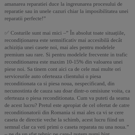
amanarea reparatiei duce la ingreunarea procesului de
reparatie sau in unele cazuri chiar la imposibilitatea unei
reparatii perfecte!”
✅ Costurile sunt mai mici –” În absolut toate situațiile,
recondiționarea este semnificativ mai accesibilă decât
achiziția unei casete noi, mai ales pentru modelele
premium sau rare. Si pentru modelele frecvente in trafic
reconditionarea este maxim 10-15% din valoarea unei
piese noi. Sa tinem cont aici ca de cele mai multe ori
serviceurile auto oferteaza clientului o piesa
reconditionata ca si piesa noua, nespecificand, din
necunostinta de cauza sau doar dintr-o omisiune voita, ca
oferteaza o piesa reconditionata. Cum va puteti da seama
de acest lucru? Pretul este apropiat de cel ofertat de catre
reconditionatorii din Romania si mai ales ca vi se cere
caseta de directie veche la schimb, acest lucru fiind un
semnal clar ca veti primi o caseta reparata nu una noua.”
– ne da un sfat tehnic pe care-l putem numi hint,