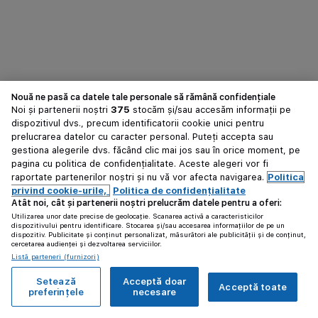
Nouă ne pasă ca datele tale personale să rămână confidențiale
Noi și partenerii noștri
375
stocăm și/sau accesăm informații pe
dispozitivul dvs., precum identificatorii cookie unici pentru
prelucrarea datelor cu caracter personal. Puteți accepta sau
gestiona alegerile dvs. făcând clic mai jos sau în orice moment, pe
pagina cu politica de confidențialitate. Aceste alegeri vor fi
raportate partenerilor noștri și nu vă vor afecta navigarea.
Politica
privind cookie-urile,
Politica de confidențialitate
Atât noi, cât și partenerii noștri prelucrăm datele pentru a oferi:
Utilizarea unor date precise de geolocație. Scanarea activă a caracteristicilor
dispozitivului pentru identificare. Stocarea și/sau accesarea informațiilor de pe un
dispozitiv. Publicitate și conținut personalizat, măsurători ale publicității și de conținut,
cercetarea audienței și dezvoltarea serviciilor.
Listă parteneri (furnizori)
Setează
Acceptă doar
Acceptă toate
preferințele
necesare