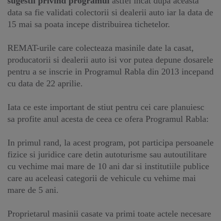
sugestii privind programul
astfel incat dupa aceasta
data sa fie validati colectorii si dealerii auto iar la data de
15 mai sa poata incepe distribuirea tichetelor.
REMAT-urile care colecteaza masinile date la casat,
producatorii si dealerii auto isi vor putea depune dosarele
pentru a se inscrie in Programul Rabla din 2013 incepand
cu data de 22 aprilie.
Iata ce este important de stiut pentru cei care planuiesc
sa profite anul acesta de ceea ce ofera Programul Rabla:
In primul rand, la acest program, pot participa persoanele
fizice si juridice care detin autoturisme sau autoutilitare
cu vechime mai mare de 10 ani dar si institutiile publice
care au aceleasi categorii de vehicule cu vehime mai
mare de 5 ani.
Proprietarul masinii casate va primi toate actele necesare