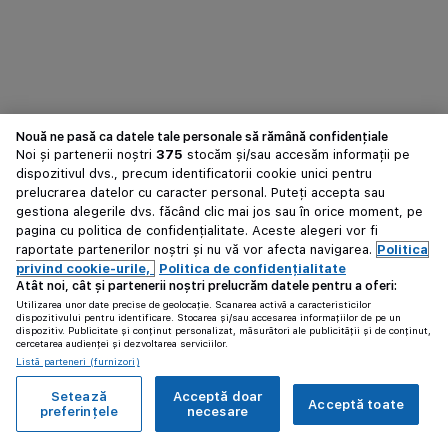
Nouă ne pasă ca datele tale personale să rămână confidențiale
Noi și partenerii noștri
375
stocăm și/sau accesăm informații pe
dispozitivul dvs., precum identificatorii cookie unici pentru
prelucrarea datelor cu caracter personal. Puteți accepta sau
gestiona alegerile dvs. făcând clic mai jos sau în orice moment, pe
pagina cu politica de confidențialitate. Aceste alegeri vor fi
raportate partenerilor noștri și nu vă vor afecta navigarea.
Politica
privind cookie-urile,
Politica de confidențialitate
Atât noi, cât și partenerii noștri prelucrăm datele pentru a oferi:
Utilizarea unor date precise de geolocație. Scanarea activă a caracteristicilor
dispozitivului pentru identificare. Stocarea și/sau accesarea informațiilor de pe un
dispozitiv. Publicitate și conținut personalizat, măsurători ale publicității și de conținut,
cercetarea audienței și dezvoltarea serviciilor.
Listă parteneri (furnizori)
Setează
Acceptă doar
Acceptă toate
preferințele
necesare