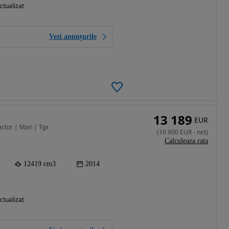
ctualizat
Vezi anunțurile
13 189
EUR
actor | Man | Tgx
(
10 900
EUR
-
net
)
Calculeaza rata
12419 cm3
2014
ctualizat