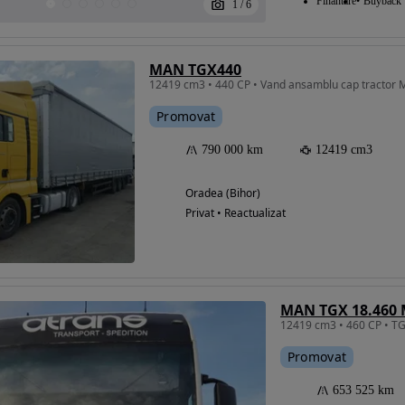
Finantare
Buyback
1
/
6
MAN TGX440
Promovat
790 000 km
12419 cm3
Oradea (Bihor)
Privat • Reactualizat
MAN TGX 18.460 
12419 cm3 • 460 CP • T
Promovat
653 525 km