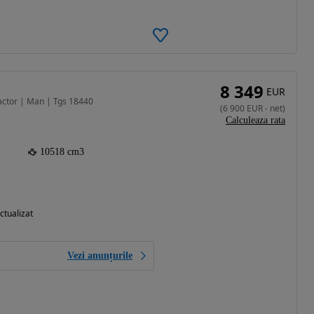
8 349
EUR
actor | Man | Tgs 18440
(
6 900
EUR
-
net
)
Calculeaza rata
10518 cm3
ctualizat
Vezi anunțurile