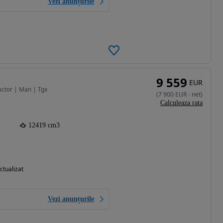
Vezi anunțurile
9 559
EUR
actor | Man | Tgx
(
7 900
EUR
-
net
)
Calculeaza rata
12419 cm3
ctualizat
Vezi anunțurile