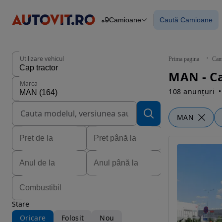
Camioane
Caută Camioane
Autoturisme
Piese
Caută Camioan
Camioane
Constructii
Agro
Utilizare vehicul
Prima pagina
Cam
Autoutilitare
MAN - C
Motociclete
Marca
Remorci
108 anunțuri
MAN
Stare
Oricare
Folosit
Nou