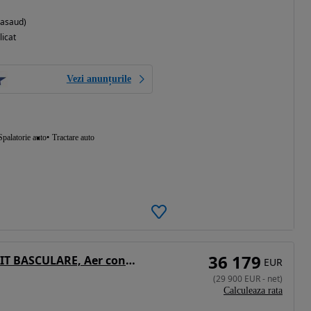
Nasaud)
licat
Vezi anunțurile
Spalatorie auto
Tractare auto
36 179
MAN 18.430 4x2, 2020, 422.975km, KIT BASCULARE, Aer conditionat in STATIONARE, FRIGIDER, jante ALUMINIU greutate propie 7,1tone, rulat doar in GERMANIA, cutie viteze AUTOMATA, STARE FOARTE BUNA, posibilitate leasing 4 ani-PROMOTIE 29.900 EUR+Tva
EUR
(
29 900
EUR
-
net
)
Calculeaza rata