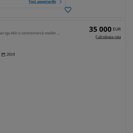
Vezi anunțurile
35 000
EUR
12419 cm3 • 460 CP • Vand ansamblu basculabil Man tgx 460 si semiremorcă meiller 2019
Calculeaza rata
2019