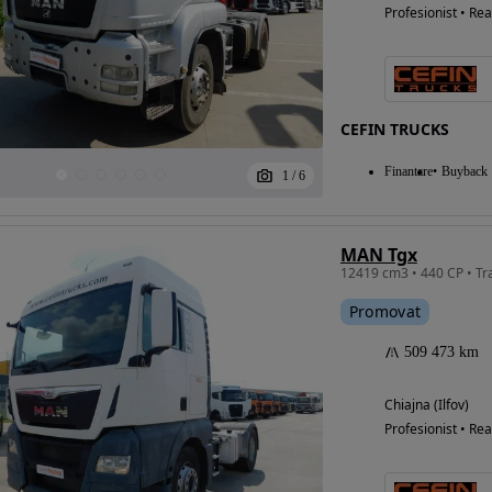
Profesionist • Rea
CEFIN TRUCKS
Finantare
Buyback
1
/
6
MAN Tgx
12419 cm3 • 440 CP • Tr
Promovat
509 473 km
Chiajna (Ilfov)
Profesionist • Rea