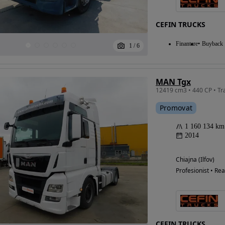
CEFIN TRUCKS
Finantare
Buyback
1
/
6
MAN Tgx
12419 cm3 • 440 CP • Tr
Eligibil pentru
finantare
Promovat
1 160 134 km
2014
Chiajna (Ilfov)
Profesionist • Rea
CEFIN TRUCKS