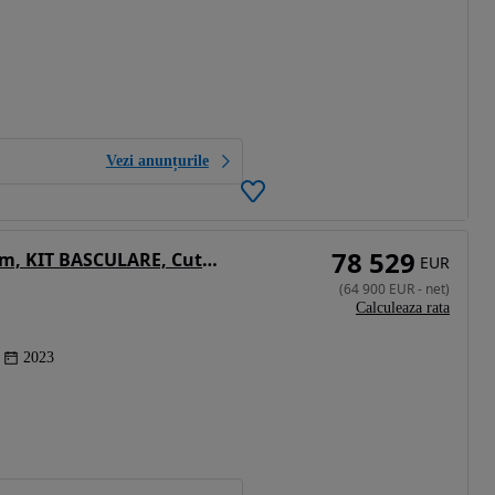
Vezi anunțurile
78 529
MAN TGS 18.510 4x2, 2023, 153.611km, KIT BASCULARE, Cutie automata, Masa propie 7,4 tone, motor 12,4l-510CP euro 6, posibilitate leasing 4 ani-CA NOU-PROMOTIE 64.900 EUR+Tva
EUR
(
64 900
EUR
-
net
)
Calculeaza rata
2023