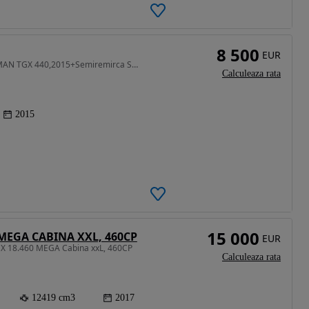
8 500
EUR
12419 cm3 • 440 CP • Vand ansamblu cap tractor MAN TGX 440,2015+Semiremirca Schmitz Vario
Calculeaza rata
2015
15 000
MEGA CABINA XXL, 460CP
EUR
GX 18.460 MEGA Cabina xxL, 460CP
Calculeaza rata
12419 cm3
2017