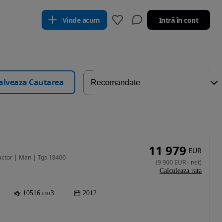
Vinde acum
Intră în cont
alveaza Cautarea
11 979
EUR
actor | Man | Tgs 18400
(
9 900
EUR
-
net
)
Calculeaza rata
10516 cm3
2012