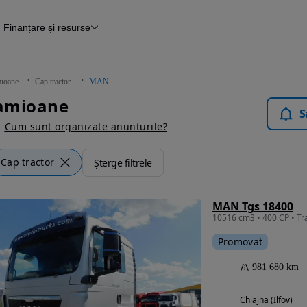
Finanțare și resurse
e
Finanțare
Blog Autovit.ro
ioane
Cap tractor
MAN
amioane
S
Cum sunt organizate anunturile?
Cap tractor
Șterge filtrele
MAN Tgs 18400
10516 cm3 • 400 CP • Tr
Promovat
981 680 km
Chiajna (Ilfov)