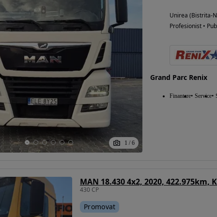
Unirea (Bistrita-
Profesionist • Pub
Grand Parc Renix
Finantare
Service
1
/
6
430 CP
Promovat