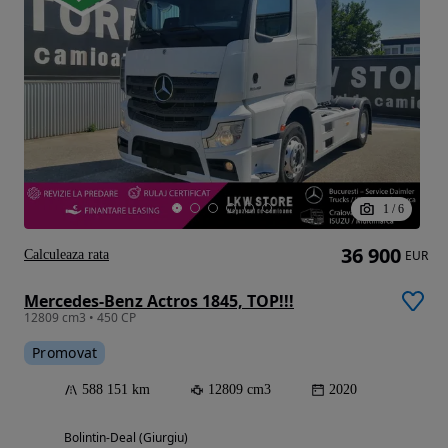
1
/
6
36 900
Calculeaza rata
EUR
Mercedes-Benz Actros 1845, TOP!!!
12809 cm3 • 450 CP
Promovat
588 151 km
12809 cm3
2020
Bolintin-Deal (Giurgiu)