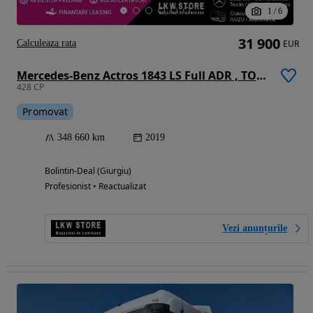
1
/
6
31 900
Calculeaza rata
EUR
Mercedes-Benz Actros 1843 LS Full ADR , TOP !!!
428 CP
Promovat
348 660 km
2019
Bolintin-Deal (Giurgiu)
Profesionist • Reactualizat
Vezi anunțurile