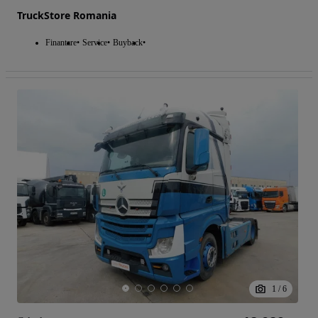
TruckStore Romania
Finantare
Service
Buyback
1
/
6