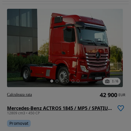
1
/
6
42 900
Calculeaza rata
EUR
Mercedes-Benz ACTROS 1845 / MP5 / SPAȚIU MARE / ANVELOPE 100% / CONTRACT POST-SERVICE
12809 cm3 • 450 CP
Promovat