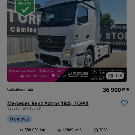
1
/
6
36 900
Calculeaza rata
EUR
Mercedes-Benz Actros 1845, TOP!!!
12809 cm3 • 450 CP
Promovat
588 050 km
12809 cm3
2020