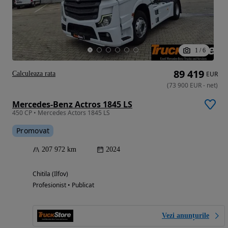
1
/
6
89 419
Calculeaza rata
EUR
(
73 900
EUR
-
net
)
Mercedes-Benz Actros 1845 LS
450 CP • Mercedes Actors 1845 LS
Promovat
207 972 km
2024
Chitila (Ilfov)
Profesionist • Publicat
Vezi anunțurile