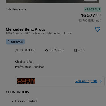
-
2 663 EUR
Calculeaza rata
16 577
EUR
(
13 700
EUR
-
net
)
Mercedes-Benz Arocs
10677 cm3 • 430 CP • Tractor | Mercedes | Arocs
Promovat
730 841 km
10677 cm3
2016
Chiajna (Ilfov)
Profesionist • Publicat
Vezi anunțurile
CEFIN TRUCKS
Finantare
Buyback