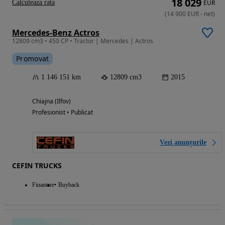
18 029
Calculeaza rata
EUR
(
14 900
EUR
-
net
)
Mercedes-Benz Actros
12809 cm3 • 450 CP • Tractor | Mercedes | Actros
Promovat
1 146 151 km
12809 cm3
2015
Chiajna (Ilfov)
Profesionist • Publicat
Vezi anunțurile
CEFIN TRUCKS
Finantare
Buyback