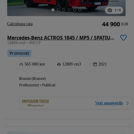
1
/
6
44 900
Calculeaza rata
EUR
Mercedes-Benz ACTROS 1845 / MP5 / SPAȚIU MARE / ANVELOPE 100% / CONTRACT POST-SERVICE
12809 cm3 • 450 CP
Promovat
565 000 km
12809 cm3
2021
Brasov (Brasov)
Profesionist • Publicat
Vezi anunțurile