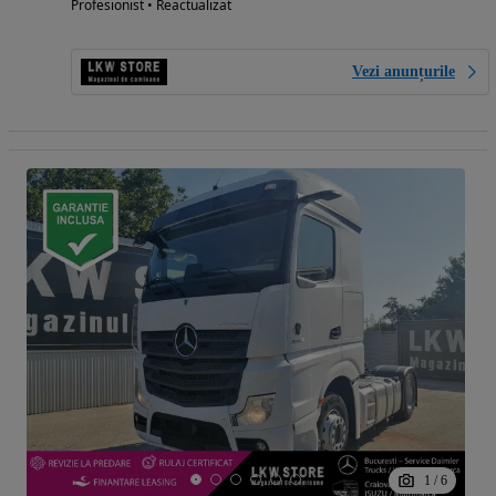
Profesionist • Reactualizat
Vezi anunțurile
1
/
6