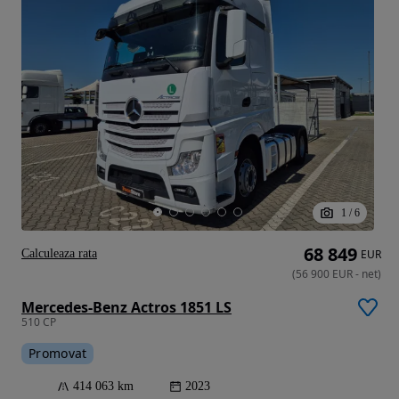
1
/
6
68 849
Calculeaza rata
EUR
(
56 900
EUR
-
net
)
Mercedes-Benz Actros 1851 LS
510 CP
Promovat
414 063 km
2023