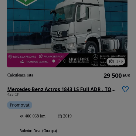
1
/
6
29 500
Calculeaza rata
EUR
Mercedes-Benz Actros 1843 LS Full ADR , TOP !!!
428 CP
Promovat
406 068 km
2019
Bolintin-Deal (Giurgiu)