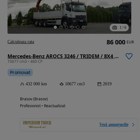
1
/
6
86 000
Calculeaza rata
EUR
Mercedes-Benz AROCS 3246 / TRIDEM / 8X4 / LIVRARE - 7,3 M / PODEA REZISTENTĂ / Cuplaj PALFINGER PK 22 002 / Rază de acțiune: 14,5 / FURCĂ PENTRU PALEȚI /
10677 cm3 • 460 CP
Promovat
432 000 km
10677 cm3
2019
Brasov (Brasov)
Profesionist • Reactualizat
Vezi anunțurile