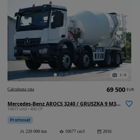
1
/
6
69 500
Calculeaza rata
EUR
Mercedes-Benz AROCS 3240 / GRUSZKA 9 M3 / 8x4 / BETONOMIESZARKA / SCHWING STETTER / AUTOMAT / OPONY 100% / EURO 6
10677 cm3 • 400 CP
Promovat
220 000 km
10677 cm3
2016