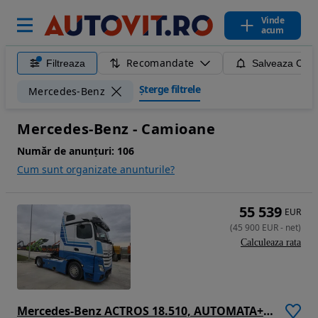
Vinde
acum
Recomandate
Filtreaza
Salveaza Caut
Șterge filtrele
Mercedes-Benz
Mercedes-Benz - Camioane
Număr de anunțuri:
106
Cum sunt organizate anunturile?
55 539
EUR
(
45 900
EUR
-
net
)
Calculeaza rata
Mercedes-Benz ACTROS 18.510, AUTOMATA+RETARDER 5 trepte, SA CUPLARE REGLABILA la 1,15m si 0,9m, 2 rezervoare cumulat 680l, Spoilere cabina si sasiu, Camere in loc de oglinzi, Navigatie, Frigider, rulat in GERMANIA, posibil leasing 4 ani, PROMOTIE 45.900 EUR+tva