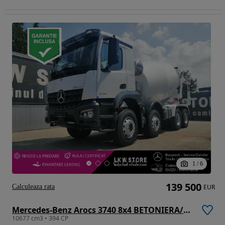
1
/
6
139 500
Calculeaza rata
EUR
Mercedes-Benz Arocs 3740 8x4 BETONIERA/BETON MIXER 10 m3, NOU/NEW!!!
10677 cm3 • 394 CP