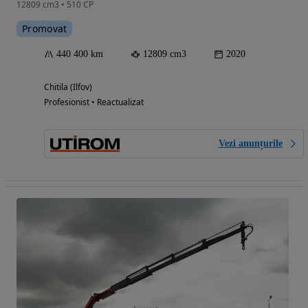
12809 cm3 • 510 CP
Promovat
440 400 km
12809 cm3
2020
Chitila (Ilfov)
Profesionist • Reactualizat
Vezi anunțurile