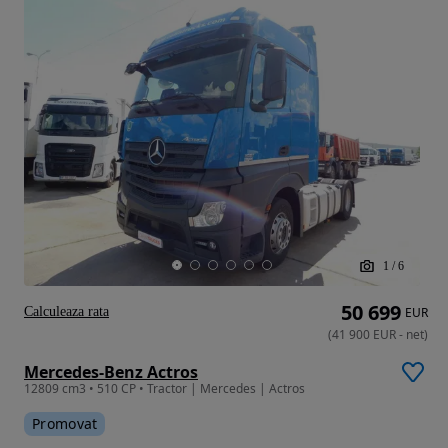
1
/
6
50 699
Calculeaza rata
EUR
(
41 900
EUR
-
net
)
Mercedes-Benz Actros
12809 cm3 • 510 CP • Tractor | Mercedes | Actros
Promovat