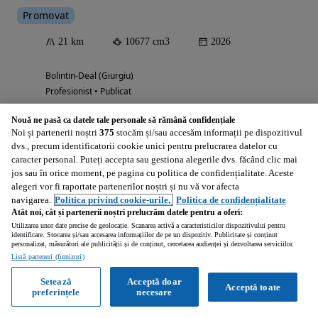
Promovat
21 km
10677 cm3
2026
Bolintin-Deal (Giurgiu)
Profesionist • Publicat
Nouă ne pasă ca datele tale personale să rămână confidențiale
Noi și partenerii noștri
375
stocăm și/sau accesăm informații pe dispozitivul
Vezi anunțurile
dvs., precum identificatorii cookie unici pentru prelucrarea datelor cu
caracter personal. Puteți accepta sau gestiona alegerile dvs. făcând clic mai
jos sau în orice moment, pe pagina cu politica de confidențialitate. Aceste
alegeri vor fi raportate partenerilor noștri și nu vă vor afecta
navigarea.
Politica privind cookie-urile,
Politica de confidențialitate
Atât noi, cât și partenerii noștri prelucrăm datele pentru a oferi:
Utilizarea unor date precise de geolocație. Scanarea activă a caracteristicilor dispozitivului pentru
identificare. Stocarea și/sau accesarea informațiilor de pe un dispozitiv. Publicitate și conținut
personalizat, măsurători ale publicității și de conținut, cercetarea audienței și dezvoltarea serviciilor.
Listă parteneri (furnizori)
Setează
Acceptă doar
Acceptă toate
preferințele
necesare