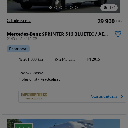
1
/
6
29 900
Calculeaza rata
EUR
Mercedes-Benz SPRINTER 516 BLUETEC / AER CONDIȚIONAT / IMPORTAT
2143 cm3 • 163 CP
Promovat
281 000 km
2143 cm3
2015
Brasov (Brasov)
Profesionist • Reactualizat
Vezi anunțurile