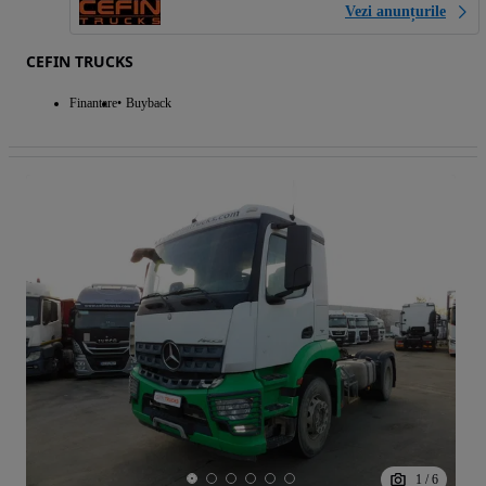
Vezi anunțurile
CEFIN TRUCKS
Finantare
Buyback
1
/
6