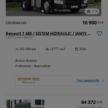
1
/
6
16 900
Calculeaza rata
EUR
Renault T 480 / SISTEM HIDRAULIC / JANTE DIN ALIAJ / MOTOR DE 13 LITRI / EURO 6
12777 cm3 • 480 CP
811 000 km
12777 cm3
2016
Brasov (Brasov)
Profesionist • Reactualizat
Vezi anunțurile
64 372
EUR
(
53 200
EUR
-
net
)