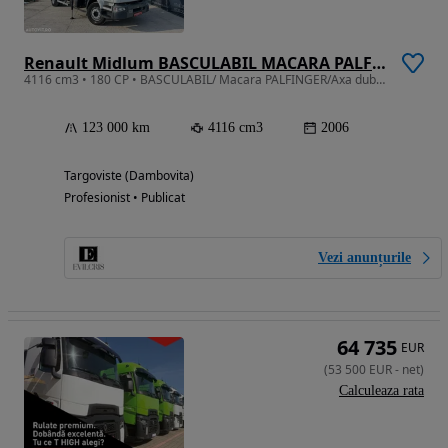
Renault Midlum BASCULABIL MACARA PALFINGER
4116 cm3 • 180 CP • BASCULABIL/ Macara PALFINGER/Axa dubla spate/Stare buna/TVA Deductibil
123 000 km
4116 cm3
2006
Targoviste (Dambovita)
Profesionist • Publicat
Vezi anunțurile
64 735
EUR
(
53 500
EUR
-
net
)
Calculeaza rata