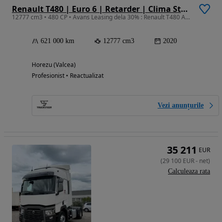
Renault T480 | Euro 6 | Retarder | Clima Stationare | Istoric Complet
12777 cm3 • 480 CP • Avans Leasing dela 30% : Renault T480 ABS/EBS Full Asist 04/2020
621 000 km
12777 cm3
2020
Horezu (Valcea)
Profesionist • Reactualizat
Vezi anunțurile
35 211
EUR
(
29 100
EUR
-
net
)
Calculeaza rata