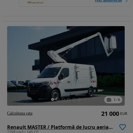
Vezi anunțurile
1
/
6
21 000
Calculeaza rata
EUR
Renault MASTER / Platformă de lucru aeriană / Platformă de lucru metalică / Coș de ridicare FRANCE ELAVATEUR 121 Ft - 12 M / CAPACITATE MAXIMĂ DE RIDICARE 120 KG / EURO 6
2299 cm3 • 145 CP