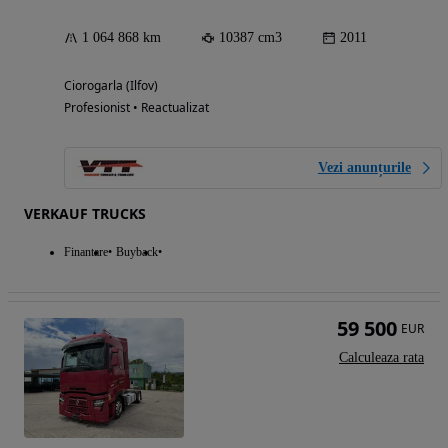
1 064 868 km
10387 cm3
2011
Ciorogarla (Ilfov)
Profesionist • Reactualizat
Vezi anunțurile
VERKAUF TRUCKS
Finantare
Buyback
59 500
EUR
Calculeaza rata