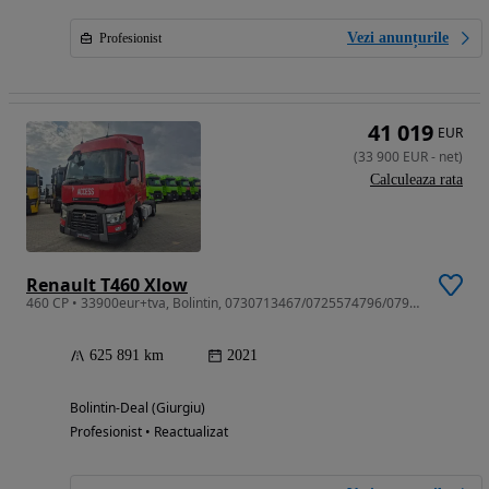
Vezi anunțurile
Profesionist
41 019
EUR
(
33 900
EUR
-
net
)
Calculeaza rata
Renault T460 Xlow
460 CP • 33900eur+tva, Bolintin, 0730713467/0725574796/0790826175/0726122423
625 891 km
2021
Bolintin-Deal (Giurgiu)
Profesionist • Reactualizat