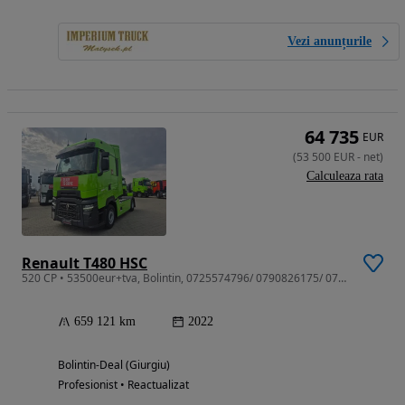
Vezi anunțurile
64 735
EUR
(
53 500
EUR
-
net
)
Calculeaza rata
Renault T480 HSC
520 CP • 53500eur+tva, Bolintin, 0725574796/ 0790826175/ 0726122423/ 0730713467
659 121 km
2022
Bolintin-Deal (Giurgiu)
Profesionist • Reactualizat