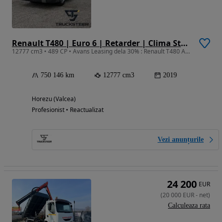
Renault T480 | Euro 6 | Retarder | Clima Stationare | Istoric Complet
12777 cm3 • 489 CP • Avans Leasing dela 30% : Renault T480 ABS/EBS Full Asist 03/2019
750 146 km
12777 cm3
2019
Horezu (Valcea)
Profesionist • Reactualizat
Vezi anunțurile
24 200
EUR
(
20 000
EUR
-
net
)
Calculeaza rata