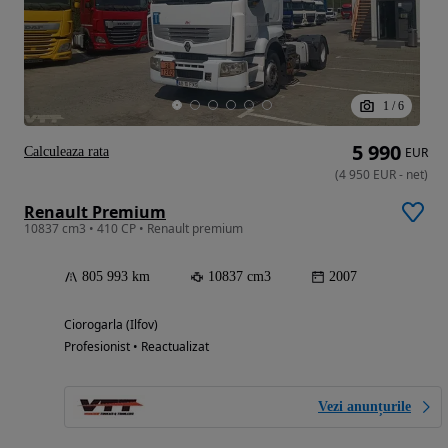
1
/
6
5 990
Calculeaza rata
EUR
(
4 950
EUR
-
net
)
Renault Premium
10837 cm3 • 410 CP • Renault premium
805 993 km
10837 cm3
2007
Ciorogarla (Ilfov)
Profesionist • Reactualizat
Vezi anunțurile