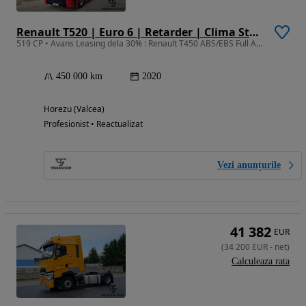
Renault T520 | Euro 6 | Retarder | Clima Stationare | Istoric Complet
519 CP • Avans Leasing dela 30% : Renault T450 ABS/EBS Full Asist 11/2020
450 000 km
2020
Horezu (Valcea)
Profesionist • Reactualizat
Vezi anunțurile
41 382
EUR
(
34 200
EUR
-
net
)
Calculeaza rata