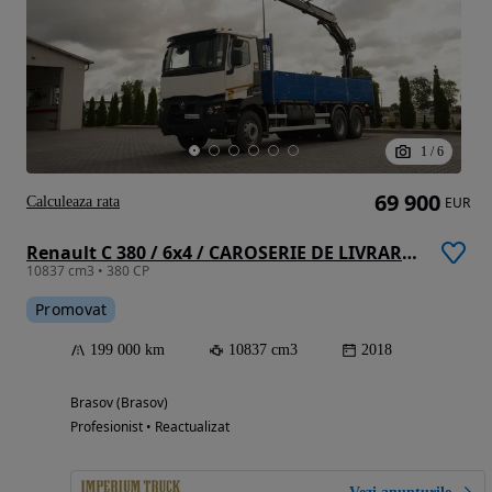
1
/
6
69 900
Calculeaza rata
EUR
Renault C 380 / 6x4 / CAROSERIE DE LIVRARE 6,8 m / + HIAB X-HIPRO 192 ES-4 ÎNALTĂ DE RIDICARE: 12,4 M / ROTATOARE / FURCĂ PENTRU PALEȚI / EURO 6
10837 cm3 • 380 CP
Promovat
199 000 km
10837 cm3
2018
Brasov (Brasov)
Profesionist • Reactualizat