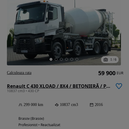
1
/
6
59 900
Calculeaza rata
EUR
Renault C 430 XLOAD / 8X4 / BETONIERĂ / PUTZMEISTER / BETONIERĂ 9 M3 / JANTE DIN ALIAJ / EURO 6 /
10837 cm3 • 430 CP
299 000 km
10837 cm3
2016
Brasov (Brasov)
Profesionist • Reactualizat