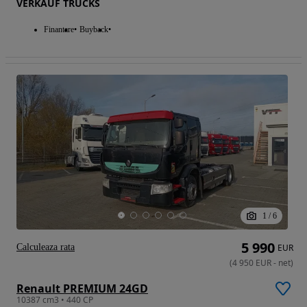
VERKAUF TRUCKS
Finantare
Buyback
1
/
6
5 990
Calculeaza rata
EUR
(
4 950
EUR
-
net
)
Renault PREMIUM 24GD
10387 cm3 • 440 CP