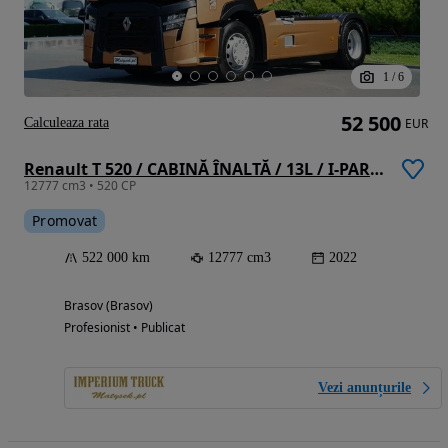
1
/
6
52 500
Calculeaza rata
EUR
Renault T 520 / CABINĂ ÎNALTĂ / 13L / I-PARK COOL / 2022
12777 cm3 • 520 CP
Promovat
522 000 km
12777 cm3
2022
Brasov (Brasov)
Profesionist • Publicat
Vezi anunțurile