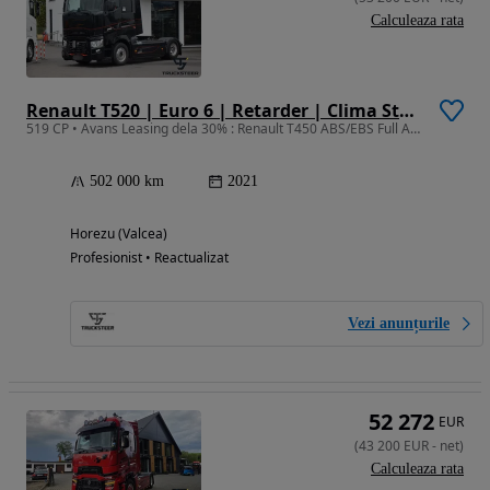
Calculeaza rata
Renault T520 | Euro 6 | Retarder | Clima Stationare | Istoric Complet
519 CP • Avans Leasing dela 30% : Renault T450 ABS/EBS Full Asist 07/2021
502 000 km
2021
Horezu (Valcea)
Profesionist • Reactualizat
Vezi anunțurile
52 272
EUR
(
43 200
EUR
-
net
)
Calculeaza rata