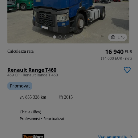
1
/
6
16 940
Calculeaza rata
EUR
(
14 000
EUR
-
net
)
Renault Range T460
469 CP • Renault Range T 460
Promovat
855 328 km
2015
Chitila (Ilfov)
Profesionist • Reactualizat
Vezi anunțurile