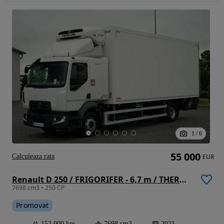
1
/
6
55 000
Calculeaza rata
EUR
Renault D 250 / FRIGORIFER - 6,7 m / THERMO KING T 600R / + platformă elevatoare PALFINGER / 2021 /
7698 cm3 • 250 CP
Promovat
153 000 km
7698 cm3
2021