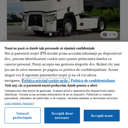
1
/
6
13 900
Calculeaza rata
EUR
Nouă ne pasă ca datele tale personale să rămână confidențiale
Noi și partenerii noștri
375
stocăm și/sau accesăm informații pe dispozitivul
dvs., precum identificatorii cookie unici pentru prelucrarea datelor cu
Renault T 460 / STANDARD / EURO 6
caracter personal. Puteți accepta sau gestiona alegerile dvs. făcând clic mai
10837 cm3 • 460 CP
jos sau în orice moment, pe pagina cu politica de confidențialitate. Aceste
alegeri vor fi raportate partenerilor noștri și nu vă vor afecta
922 000 km
10837 cm3
2014
navigarea.
Politica privind cookie-urile,
Politica de confidențialitate
Atât noi, cât și partenerii noștri prelucrăm datele pentru a oferi:
Utilizarea unor date precise de geolocație. Scanarea activă a caracteristicilor dispozitivului pentru
Brasov (Brasov)
identificare. Stocarea și/sau accesarea informațiilor de pe un dispozitiv. Publicitate și conținut
personalizat, măsurători ale publicității și de conținut, cercetarea audienței și dezvoltarea serviciilor.
Profesionist • Reactualizat
Listă parteneri (furnizori)
Setează
Acceptă doar
Acceptă toate
Vezi anunțurile
preferințele
necesare