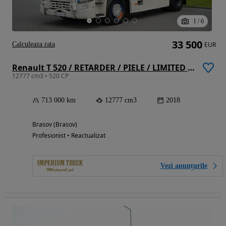
1
/
6
33 500
Calculeaza rata
EUR
Renault T 520 / RETARDER / PIELE / LIMITED / TEAM ALPINE 66/99
12777 cm3 • 520 CP
713 000 km
12777 cm3
2018
Brasov (Brasov)
Profesionist • Reactualizat
Vezi anunțurile