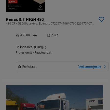
Renault T HIGH 480
480 CP • 53500eur+tva, Bolintin, 0725574796/ 0790826175/ 0726122423/ 0730713467
450 000 km
2022
Bolintin-Deal (Giurgiu)
Profesionist • Reactualizat
Vezi anunțurile
Profesionist