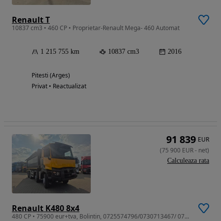
Renault T
10837 cm3 • 460 CP • Proprietar-Renault Mega- 460 Automat
1 215 755 km
10837 cm3
2016
Pitesti (Arges)
Privat • Reactualizat
91 839
EUR
(
75 900
EUR
-
net
)
Calculeaza rata
Renault K480 8x4
480 CP • 75900 eur+tva, Bolintin, 0725574796/0730713467/ 0726122423/ 0790826175