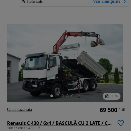
Vezi anunțurile
Profesionist
1
/
6
69 500
Calculeaza rata
EUR
Renault C 430 / 6x4 / BASCULĂ CU 2 LATE / CUPLĂ HIDRAULICĂ + FASSI F155.A0.22 HDS / RADIOCOMANDĂ / ROTATOARE / CUPĂ / EURO 6 /
10837 cm3 • 430 CP