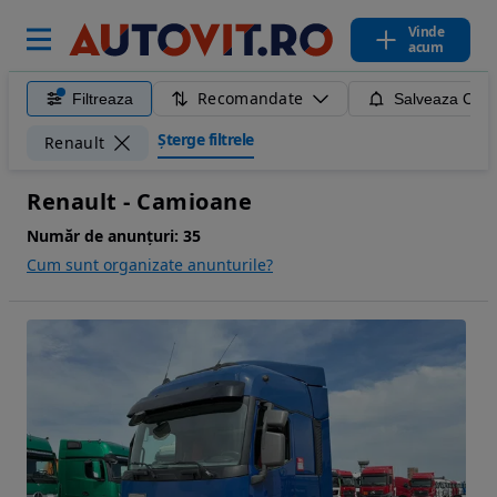
Vinde
acum
Recomandate
Filtreaza
Salveaza Caut
Șterge filtrele
Renault
Renault - Camioane
Număr de anunțuri:
35
Cum sunt organizate anunturile?