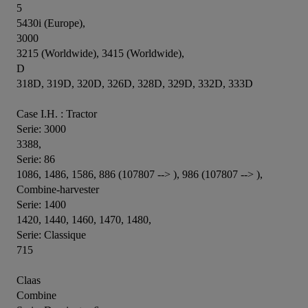
5

5430i (Europe),

3000

3215 (Worldwide), 3415 (Worldwide),

D

318D, 319D, 320D, 326D, 328D, 329D, 332D, 333D

Case I.H. : Tractor

Serie: 3000           

3388,

Serie: 86           

1086, 1486, 1586, 886 (107807 --> ), 986 (107807 --> ),

Combine-harvester

Serie: 1400           

1420, 1440, 1460, 1470, 1480,

Serie: Classique           

715

Claas 

Combine
