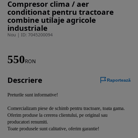
Compresor clima / aer
Imaginea 1 din 4
conditionat pentru tractoare
combine utilaje agricole
industriale
Nou
|
ID: 7045200094
550
RON
Descriere
Raportează
Preturile sunt informative!

Comercializam piese de schimb pentru tractoare, toata gama.

Oferim produse la cererea clientului, pe original sau 
producatori renumiti.

Toate produsele sunt calitative, oferim garantie!
