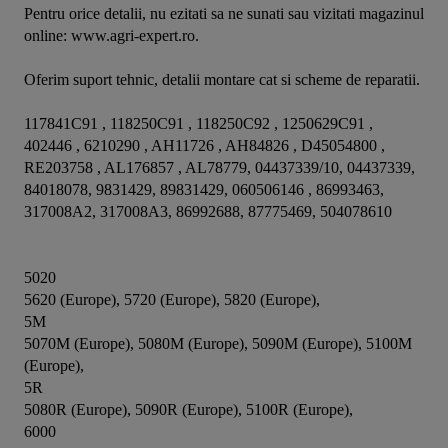
Pentru orice detalii, nu ezitati sa ne sunati sau vizitati magazinul 
online: www.agri-expert.ro.

Oferim suport tehnic, detalii montare cat si scheme de reparatii.

117841C91 , 118250C91 , 118250C92 , 1250629C91 , 
402446 , 6210290 , AH11726 , AH84826 , D45054800 , 
RE203758 , AL176857 , AL78779, 04437339/10, 04437339, 
84018078, 9831429, 89831429, 060506146 , 86993463, 
317008A2, 317008A3, 86992688, 87775469, 504078610

5020

5620 (Europe), 5720 (Europe), 5820 (Europe),

5M

5070M (Europe), 5080M (Europe), 5090M (Europe), 5100M 
(Europe),

5R

5080R (Europe), 5090R (Europe), 5100R (Europe),

6000
