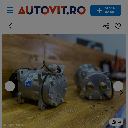
Vinde
acum
1
/
4