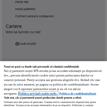
Harta site
Harta judetelor
Contract vanzare cumparare
Cariere
Vino sa lucrezi cu noi!
Cauți un job?
Nouă ne pasă ca datele tale personale să rămână confidențiale
Noi și partenerii noștri
375
stocăm și/sau accesăm informații pe dispozitivul
dvs., precum identificatorii cookie unici pentru prelucrarea datelor cu
Încearcă acum aplicația Autovit.ro
caracter personal. Puteți accepta sau gestiona alegerile dvs. făcând clic mai
jos sau în orice moment, pe pagina cu politica de confidențialitate. Aceste
alegeri vor fi raportate partenerilor noștri și nu vă vor afecta
navigarea.
Politica privind cookie-urile,
Politica de confidențialitate
Atât noi, cât și partenerii noștri prelucrăm datele pentru a oferi:
Utilizarea unor date precise de geolocație. Scanarea activă a caracteristicilor dispozitivului pentru
identificare. Stocarea și/sau accesarea informațiilor de pe un dispozitiv. Publicitate și conținut