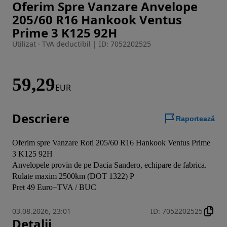
Oferim Spre Vanzare Anvelope
Imaginea 1 din 5
205/60 R16 Hankook Ventus
Prime 3 K125 92H
Utilizat · TVA deductibil
|
ID: 7052202525
59,29
EUR
Descriere
Raportează
Oferim spre Vanzare Roti 205/60 R16 Hankook Ventus Prime 
3 K125 92H

Anvelopele provin de pe Dacia Sandero, echipare de fabrica. 
Rulate maxim 2500km (DOT 1322) P

Pret 49 Euro+TVA / BUC
03.08.2026, 23:01
ID
:
7052202525
Detalii