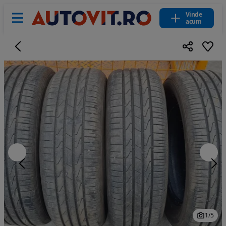
Vinde
acum
1
/
5