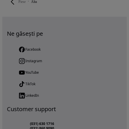
Piese
Alta
Ne găsești pe
Facebook
Instagram
YouTube
TikTok
LinkedIn
Customer support
(031) 630 1716
(031) 860 9090