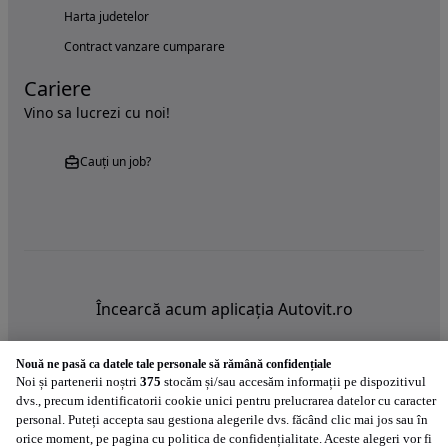
Harta judetelor
Contract vanzare cumparare
Cariere
Vino sa lucrezi cu noi!
Cauți un job?
Încearcă acum aplicația Autovit.ro
Nouă ne pasă ca datele tale personale să rămână confidențiale
Noi și partenerii noștri
375
stocăm și/sau accesăm informații pe dispozitivul
dvs., precum identificatorii cookie unici pentru prelucrarea datelor cu caracter
personal. Puteți accepta sau gestiona alegerile dvs. făcând clic mai jos sau în
orice moment, pe pagina cu politica de confidențialitate. Aceste alegeri vor fi