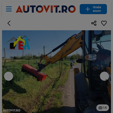
Vinde
acum
1
/
6