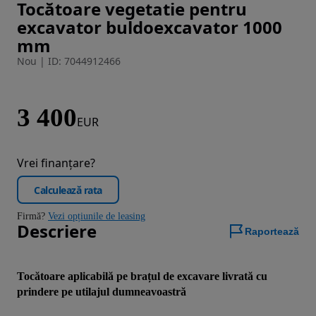
Tocătoare vegetatie pentru
Imaginea 1 din 6
excavator buldoexcavator 1000
mm
Nou
|
ID: 7044912466
3 400
EUR
Vrei finanțare?
Calculează rata
Firmă?
Vezi opțiunile de leasing
Descriere
Raportează
Tocătoare aplicabilă pe brațul de excavare livrată cu 
prindere pe utilajul dumneavoastră