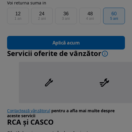
Voi returna suma in
12
24
36
48
60
1 an
2 ani
3 ani
4 ani
5 ani
Aplică acum
Servicii oferite de vânzător
Contactează vânzătorul
pentru a afla mai multe despre
aceste servicii
RCA și CASCO