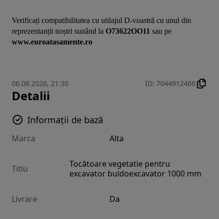
Verificați compatibilitatea cu utilajul D-voastră cu unul din 
reprezentanții noștri sunând la 
O73622OO11
 sau pe
www.euroatasamente.ro
06.08.2026, 21:30
ID
:
7044912466
Detalii
Informații de bază
Marca
Alta
Tocătoare vegetatie pentru
Titlu
excavator buldoexcavator 1000 mm
Livrare
Da