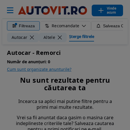
Vinde
acum
Recomandate
Filtreaza
Salveaza Caut
Șterge filtrele
Autocar
Altele
Autocar - Remorci
Număr de anunțuri:
0
Cum sunt organizate anunturile?
Nu sunt rezultate pentru
căutarea ta
Incearca sa aplici mai putine filtre pentru a
primi mai multe rezultate.
Vrei sa fii anuntat daca gasim o masina care
indeplineste criteriile tale? Salveaza cautarea
pentru a primi notificari pe e-mail.