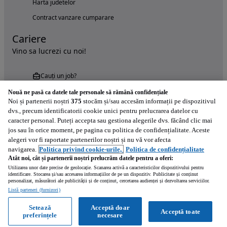
Harta judetelor
Contract vanzare cumparare
Cariere
Vino sa lucrezi cu noi!
Cauți un job?
Nouă ne pasă ca datele tale personale să rămână confidențiale
Noi și partenerii noștri
375
stocăm și/sau accesăm informații pe dispozitivul
dvs., precum identificatorii cookie unici pentru prelucrarea datelor cu
caracter personal. Puteți accepta sau gestiona alegerile dvs. făcând clic mai
jos sau în orice moment, pe pagina cu politica de confidențialitate. Aceste
alegeri vor fi raportate partenerilor noștri și nu vă vor afecta
Încearcă acum aplicația Autovit.ro
navigarea.
Politica privind cookie-urile,
Politica de confidențialitate
Atât noi, cât și partenerii noștri prelucrăm datele pentru a oferi:
Utilizarea unor date precise de geolocație. Scanarea activă a caracteristicilor dispozitivului pentru
identificare. Stocarea și/sau accesarea informațiilor de pe un dispozitiv. Publicitate și conținut
personalizat, măsurători ale publicității și de conținut, cercetarea audienței și dezvoltarea serviciilor.
Listă parteneri (furnizori)
Setează
Acceptă doar
Acceptă toate
preferințele
necesare