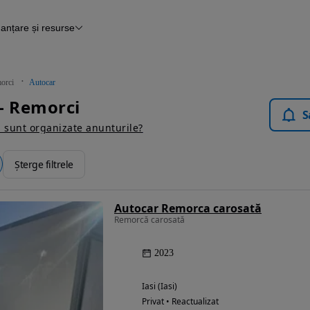
nanțare și resurse
Finanțare
Blog Autovit.ro
orci
Autocar
- Remorci
S
sunt organizate anunturile?
Șterge filtrele
Autocar Remorca carosată
Remorcă carosată
2023
Iasi (Iasi)
Privat • Reactualizat