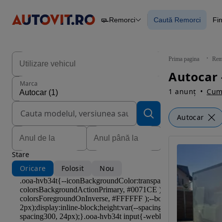
Remorci
Caută Remorci
Fi
Autoturisme
Piese
Caută Remorci
Camioane
Constructii
Agro
Prima pagina
Rem
Autoutilitare
Autocar 
Motociclete
Marca
Remorci
1 anunț
Cum 
Autocar
Stare
Oricare
Folosit
Nou