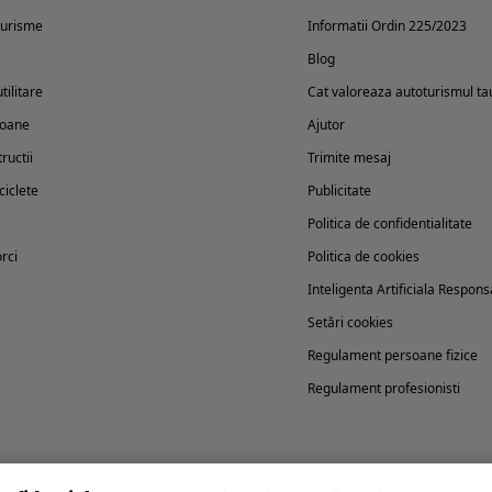
turisme
Informatii Ordin 225/2023
Blog
tilitare
Cat valoreaza autoturismul ta
oane
Ajutor
ructii
Trimite mesaj
iclete
Publicitate
Politica de confidentialitate
rci
Politica de cookies
Inteligenta Artificiala Respons
Setări cookies
Regulament persoane fizice
Regulament profesionisti