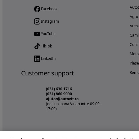
Auto
Facebook
Agro
Instagram
Autou
YouTube
Cami
Const
TikTok
Motoc
LinkedIn
Piese
Customer support
Remo
(031) 630 1716
(031) 860 9090
ajutor@autovit.ro
(de Luni pana Vineri intre 09:00 -
17:00)