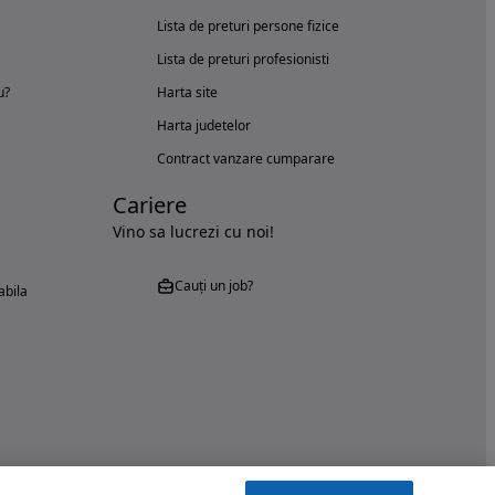
Lista de preturi persone fizice
Lista de preturi profesionisti
u?
Harta site
Harta judetelor
Contract vanzare cumparare
Cariere
Vino sa lucrezi cu noi!
Cauți un job?
abila