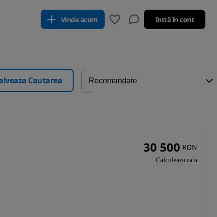
Vinde acum
Intră în cont
alveaza Cautarea
30 500
RON
Calculeaza rata