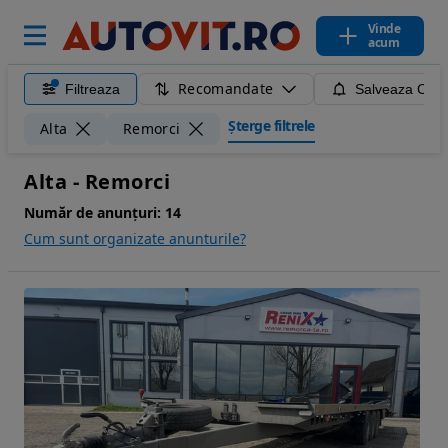
Vinde
acum
Recomandate
Filtreaza
Salveaza Caut
Șterge filtrele
Alta
Remorci
Alta - Remorci
Număr de anunțuri:
14
Cum sunt organizate anunturile?