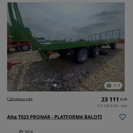
1
/
5
23 111
Calculeaza rata
EUR
(
19 100
EUR
-
net
)
Alta T023 PRONAR - PLATFORMA BALOTI
2024