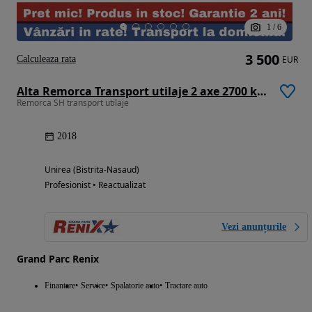
1
/
6
3 500
Calculeaza rata
EUR
Alta Remorca Transport utilaje 2 axe 2700 kg 2,5m/1.25m
Remorca SH transport utilaje
2018
Unirea (Bistrita-Nasaud)
Profesionist • Reactualizat
Vezi anunțurile
Grand Parc Renix
Finantare
Service
Spalatorie auto
Tractare auto