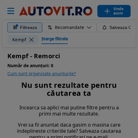
Vinde
acum
Recomandate
Filtreaza
Salveaza Caut
Șterge filtrele
Kempf
Kempf - Remorci
Număr de anunțuri:
0
Cum sunt organizate anunturile?
Nu sunt rezultate pentru
căutarea ta
Incearca sa aplici mai putine filtre pentru a
primi mai multe rezultate.
Vrei sa fii anuntat daca gasim o masina care
indeplineste criteriile tale? Salveaza cautarea
pentru a primi notificari pe e-mail.