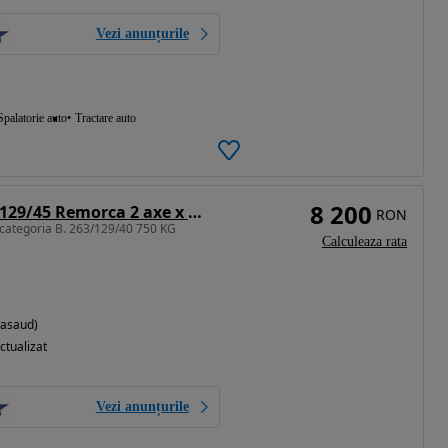
Vezi anunțurile
Spalatorie auto
Tractare auto
8 200
Neptun PRO 263/129/45 Remorca 2 axe x 750kg
RON
categoria B. 263/129/40 750 KG
Calculeaza rata
Nasaud)
ctualizat
Vezi anunțurile