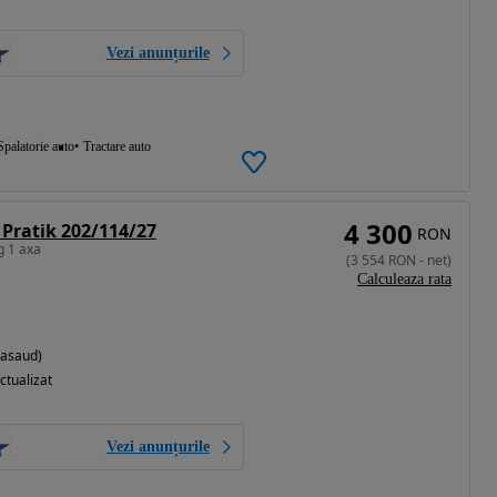
Vezi anunțurile
Spalatorie auto
Tractare auto
4 300
Pratik 202/114/27
RON
g 1 axa
(
3 554
RON
-
net
)
Calculeaza rata
Nasaud)
ctualizat
Vezi anunțurile