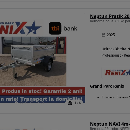
Neptun Pratik 20
Remorca noua 750kg pen
2025
Unirea (Bistrita-
Profesionist • Rea
Grand Parc Renix
Finantare
Service
1
/
6
Neptun NAVI 4m-