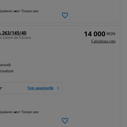
Spalatorie auto
Tractare auto
14 000
 263/145/40
RON
u sistem de franare
Calculeaza rata
Nasaud)
ctualizat
Vezi anunțurile
Spalatorie auto
Tractare auto