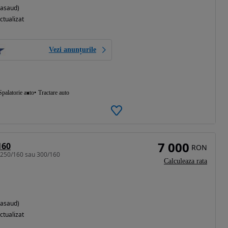
Nasaud)
ctualizat
Vezi anunțurile
Spalatorie auto
Tractare auto
7 000
160
RON
 250/160 sau 300/160
Calculeaza rata
Nasaud)
ctualizat