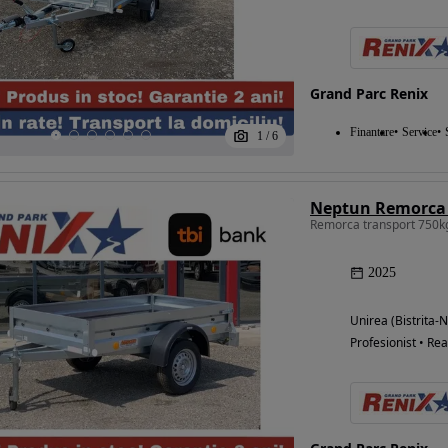
Grand Parc Renix
Finantare
Service
1
/
6
Neptun Remorca 
Remorca transport 750k
2025
Unirea (Bistrita-
Profesionist • Rea