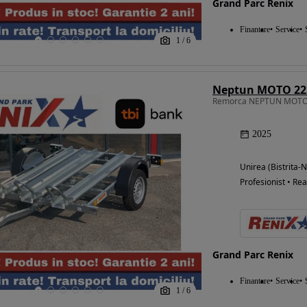
Grand Parc Renix
Finantare
Service
1
/
6
Neptun MOTO 225
Remorca NEPTUN MOTO 2
2025
Unirea (Bistrita-
Profesionist • Rea
Grand Parc Renix
Finantare
Service
1
/
6