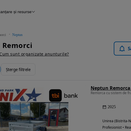
nanțare și resurse
Finanțare
Blog Autovit.ro
orci
Neptun
- Remorci
S
Cum sunt organizate anunturile?
Șterge filtrele
Remorca cu sistem de f
2025
Unirea (Bistrita-
Profesionist • Rea