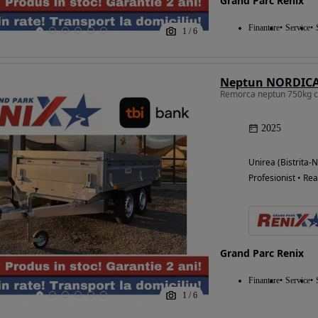
Grand Parc Renix
Finantare
Service
1
/
6
Eligibil pentru
finantare
Neptun NORDICA
Remorca neptun 750kg c
2025
Unirea (Bistrita-
Profesionist • Rea
Grand Parc Renix
Finantare
Service
1
/
6