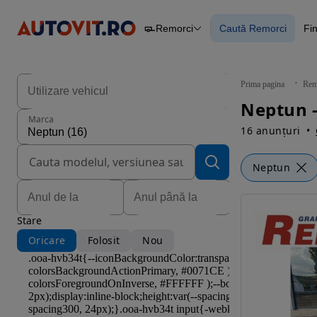
Remorci
Caută Remorci
Fi
Autoturisme
Piese
Caută Remorci
Camioane
Constructii
Agro
Prima pagina
Rem
Autoutilitare
Neptun 
Motociclete
Marca
Remorci
16 anunțuri
Neptun
Stare
Oricare
Folosit
Nou