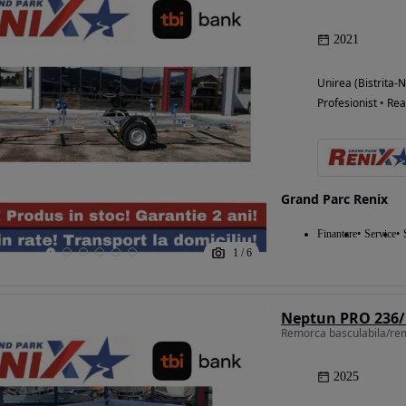
2021
Unirea (Bistrita-
Profesionist • Rea
Grand Parc Renix
Finantare
Service
1
/
6
Neptun PRO 236/
2025