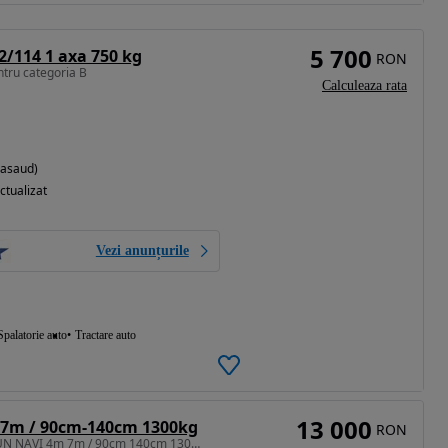
5 700
2/114 1 axa 750 kg
RON
tru categoria B
Calculeaza rata
Nasaud)
ctualizat
Vezi anunțurile
Spalatorie auto
Tractare auto
13 000
7m / 90cm-140cm 1300kg
RON
Remorca/ Peridoc NEPTUN NAVI 4m 7m / 90cm 140cm 1300kg