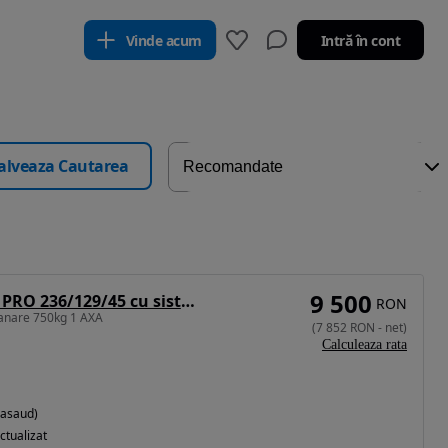
Vinde acum
Intră în cont
alveaza Cautarea
9 500
Neptun Remorca PRO 236/129/45 cu sistem de franare 750 kg
RON
ranare 750kg 1 AXA
(
7 852
RON
-
net
)
Calculeaza rata
Nasaud)
ctualizat