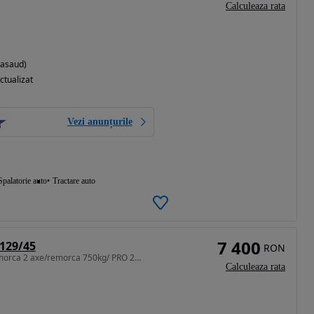
Calculeaza rata
Nasaud)
ctualizat
Vezi anunțurile
Spalatorie auto
Tractare auto
7 400
129/45
RON
Remorca basculabila/remorca 2 axe/remorca 750kg/ PRO 236/129/45
Calculeaza rata