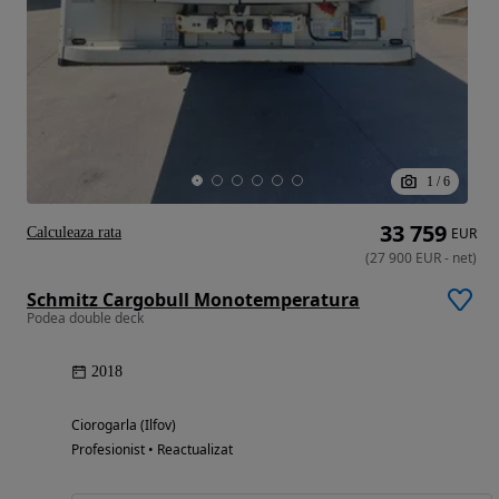
1
/
6
33 759
Calculeaza rata
EUR
(
27 900
EUR
-
net
)
Schmitz Cargobull Monotemperatura
Podea double deck
2018
Ciorogarla (Ilfov)
Profesionist • Reactualizat