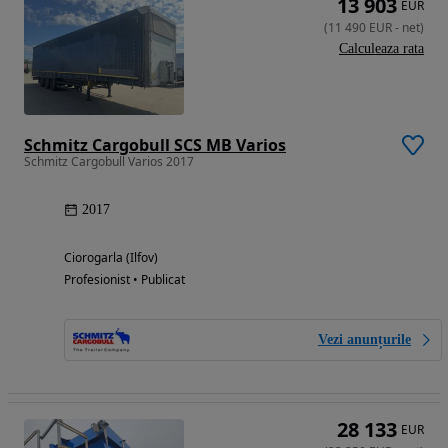
13 903
EUR
(
11 490
EUR
-
net
)
Calculeaza rata
Schmitz Cargobull SCS MB Varios
Schmitz Cargobull Varios 2017
2017
Ciorogarla (Ilfov)
Profesionist • Publicat
Vezi anunțurile
28 133
EUR