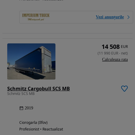
Vezi anunțurile
14 508
EUR
(
11 990
EUR
-
net
)
Calculeaza rata
Schmitz Cargobull SCS MB
Schmitz SCS MB
2019
Ciorogarla (Ilfov)
Profesionist • Reactualizat