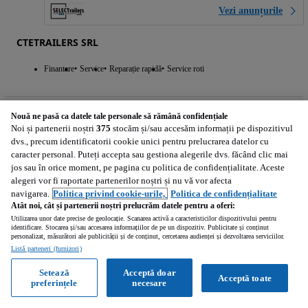
Vezi anunțurile
CTETRAILERS SRL
Finantare
Service
Reparație rapidă
Service roti
Nouă ne pasă ca datele tale personale să rămână confidențiale
21 175
EUR
Noi și partenerii noștri
375
stocăm și/sau accesăm informații pe dispozitivul
(
17 500
EUR
-
net
)
dvs., precum identificatorii cookie unici pentru prelucrarea datelor cu
Calculeaza rata
caracter personal. Puteți accepta sau gestiona alegerile dvs. făcând clic mai
jos sau în orice moment, pe pagina cu politica de confidențialitate. Aceste
alegeri vor fi raportate partenerilor noștri și nu vă vor afecta
navigarea.
Politica privind cookie-urile,
Politica de confidențialitate
Atât noi, cât și partenerii noștri prelucrăm datele pentru a oferi:
Schmitz Cargobull Standard
Utilizarea unor date precise de geolocație. Scanarea activă a caracteristicilor dispozitivului pentru
Schmitz Standard . Anvelope noi !!!
identificare. Stocarea și/sau accesarea informațiilor de pe un dispozitiv. Publicitate și conținut
personalizat, măsurători ale publicității și de conținut, cercetarea audienței și dezvoltarea serviciilor.
Listă parteneri (furnizori)
2019
Setează
Acceptă doar
Acceptă toate
preferințele
necesare
Arad (Arad)