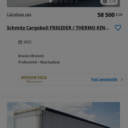
1
/
6
58 500
Calculeaza rata
EUR
Schmitz Cargobull FRIGIDER / THERMO KING SLX 300 / DOPPELSTOCK / 2025
2025
Brasov (Brasov)
Profesionist • Reactualizat
Vezi anunțurile