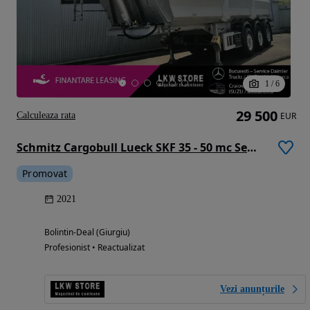
1
/
6
29 500
Calculeaza rata
EUR
Schmitz Cargobull Lueck SKF 35 - 50 mc Semiremorca basculabila/ bena basculanta deseuri/fier/schrott, TOP!!!
Promovat
2021
Bolintin-Deal (Giurgiu)
Profesionist • Reactualizat
Vezi anunțurile