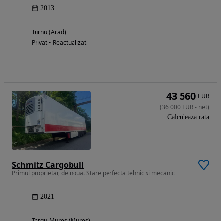
2013
Turnu (Arad)
Privat • Reactualizat
43 560
EUR
(
36 000
EUR
-
net
)
Calculeaza rata
Schmitz Cargobull
Primul proprietar, de noua. Stare perfecta tehnic si mecanic
2021
Targu-Mures (Mures)