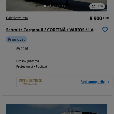
1
/
6
8 900
Calculeaza rata
EUR
Schmitz Cargobull / CORTINĂ / VARIOS / LVT / 2 AXE / 2016
Promovat
2016
Brasov (Brasov)
Profesionist • Publicat
Vezi anunțurile