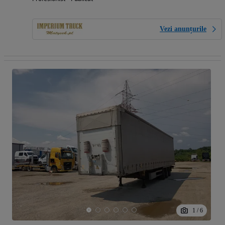
Vezi anunțurile
1
/
6