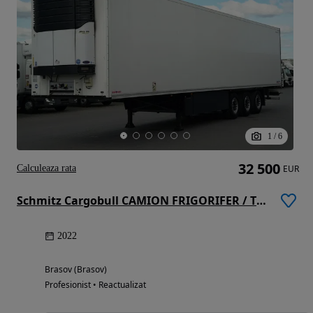
1
/
6
32 500
Calculeaza rata
EUR
Schmitz Cargobull CAMION FRIGORIFER / TRANSPORT MAXIMA 1300 / AXĂ RIDICATĂ / COȘ PENTRU PALEȚI
2022
Brasov (Brasov)
Profesionist • Reactualizat