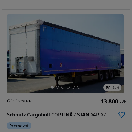
1
/
6
13 800
Calculeaza rata
EUR
Schmitz Cargobull CORTINĂ / STANDARD / TRANSPALET / SISTEM RSAB / AXĂ RIDICATĂ / AXE SCHMITZ / 2019 /
Promovat