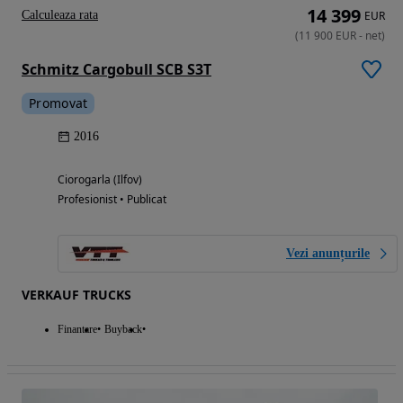
14 399
Calculeaza rata
EUR
(
11 900
EUR
-
net
)
Schmitz Cargobull SCB S3T
Promovat
2016
Ciorogarla (Ilfov)
Profesionist • Publicat
Vezi anunțurile
VERKAUF TRUCKS
Finantare
Buyback