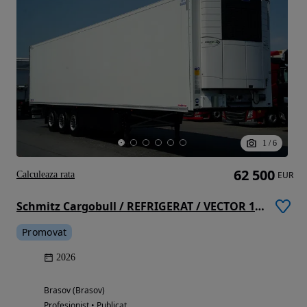
1
/
6
62 500
Calculeaza rata
EUR
Schmitz Cargobull / REFRIGERAT / VECTOR 1550 / TRANSPALET / AXĂ RIDICATĂ / 2026 /
Promovat
2026
Brasov (Brasov)
Profesionist • Publicat