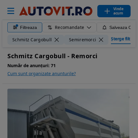
Vinde
acum
Recomandate
Filtreaza
Salveaza Caut
Șterge filtrele
Schmitz Cargobull
Semiremorci
Schmitz Cargobull - Remorci
Număr de anunțuri:
71
Cum sunt organizate anunturile?