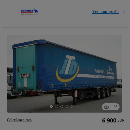
Vezi anunțurile
1
/
6
6 900
Calculeaza rata
EUR