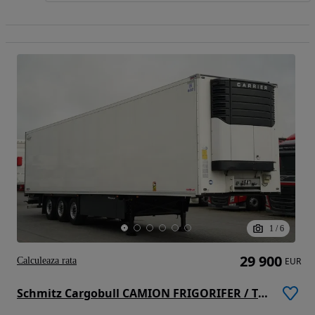
1
/
6
29 900
Calculeaza rata
EUR
Schmitz Cargobull CAMION FRIGORIFER / TRANSPORT MAXIMA 1300 / AXĂ RIDICATĂ / COȘ PENTRU PALEȚI