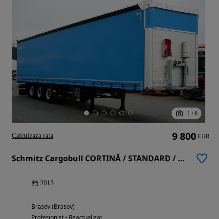
1
/
6
9 800
Calculeaza rata
EUR
Schmitz Cargobull CORTINĂ / STANDARD / PUNTE RIDICATĂ
2013
Brasov (Brasov)
Profesionist • Reactualizat