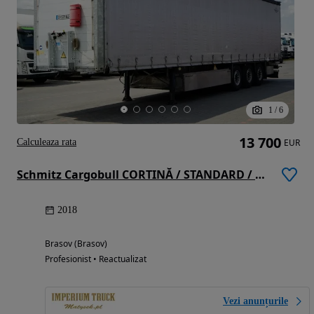
1
/
6
13 700
Calculeaza rata
EUR
Schmitz Cargobull CORTINĂ / STANDARD / COȘ PENTRU PALEȚI / AXĂ RIDICATĂ / PRELATĂ RANFORSATĂ
2018
Brasov (Brasov)
Profesionist • Reactualizat
Vezi anunțurile