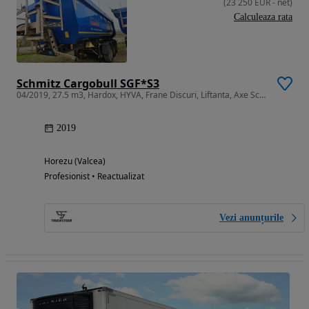
(
23 250
EUR
-
net
)
Calculeaza rata
Schmitz Cargobull SGF*S3
04/2019, 27.5 m3, Hardox, HYVA, Frane Discuri, Liftanta, Axe Schmitz
2019
Horezu (Valcea)
Profesionist • Reactualizat
Vezi anunțurile