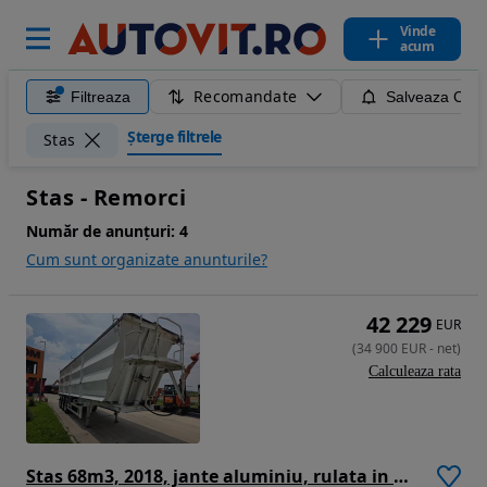
Vinde
acum
Recomandate
Filtreaza
Salveaza Caut
Șterge filtrele
Stas
Stas - Remorci
Număr de anunțuri:
4
Cum sunt organizate anunturile?
42 229
EUR
(
34 900
EUR
-
net
)
Calculeaza rata
Stas 68m3, 2018, jante aluminiu, rulata in Germania, usi spate, prelata, scena vizitare, scena vizitare, picioare sprijin, posibilitate leasing 2 ani, carte identitate RAR, posibilitate leasing 2 ani-PROMOTIE 35.900 EUR+Tva