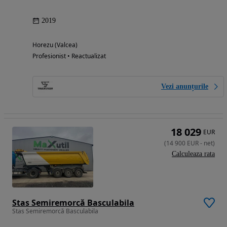
2019
Horezu (Valcea)
Profesionist • Reactualizat
Vezi anunțurile
18 029
EUR
(
14 900
EUR
-
net
)
Calculeaza rata
Stas Semiremorcă Basculabila
Stas Semiremorcă Basculabila