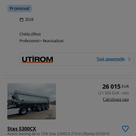
Promovat
2018
Chitila (Ilfov)
Profesionist • Reactualizat
Vezi anunțurile
26 015
EUR
(
21 500
EUR
-
net
)
Calculeaza rata
Stas S300CX
Avans leasing de la 15% Stas S300CX 27m3 Liftanta 05/2019