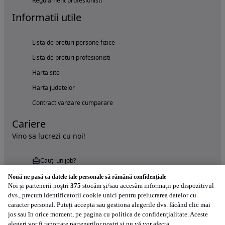
Regulament profesionisti
Informatii utile
Lista de preturi persone fizice
Lista de preturi profesionisti
Harta site
Harta judetelor
Contract vanzare cumparare
Cariere
Vino sa lucrezi cu noi!
Cauți un job?
Nouă ne pasă ca datele tale personale să rămână confidențiale
Noi și partenerii noștri
375
stocăm și/sau accesăm informații pe dispozitivul
dvs., precum identificatorii cookie unici pentru prelucrarea datelor cu
caracter personal. Puteți accepta sau gestiona alegerile dvs. făcând clic mai
jos sau în orice moment, pe pagina cu politica de confidențialitate. Aceste
alegeri vor fi raportate partenerilor noștri și nu vă vor afecta