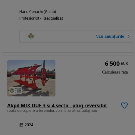
Hanu Conachi (Galati)
Profesionist • Reactualizat
Vezi anunțurile
6 500
EUR
Calculeaza rata
Akpil MIX DUE 3 si 4 secții - plug reversibil
roata de copiere a terenului, cormana plina, utilaj nou
2024