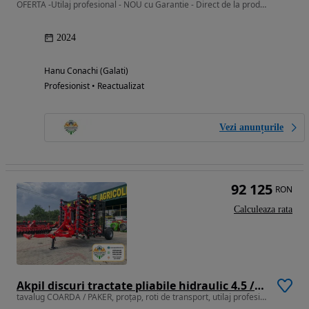
OFERTA -Utilaj profesional - NOU cu Garantie - Direct de la producator
2024
Hanu Conachi (Galati)
Profesionist • Reactualizat
Vezi anunțurile
92 125
RON
Calculeaza rata
Akpil discuri tractate pliabile hidraulic 4.5 / 5.0 / 5.5 / 6.0m
tavalug COARDA / PAKER, proțap, roti de transport, utilaj profesional