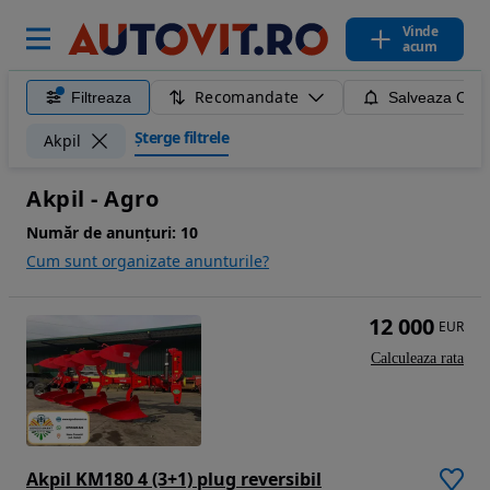
Vinde
acum
Recomandate
Filtreaza
Salveaza Caut
Șterge filtrele
Akpil
Akpil - Agro
Număr de anunțuri:
10
Cum sunt organizate anunturile?
12 000
EUR
Calculeaza rata
Akpil KM180 4 (3+1) plug reversibil