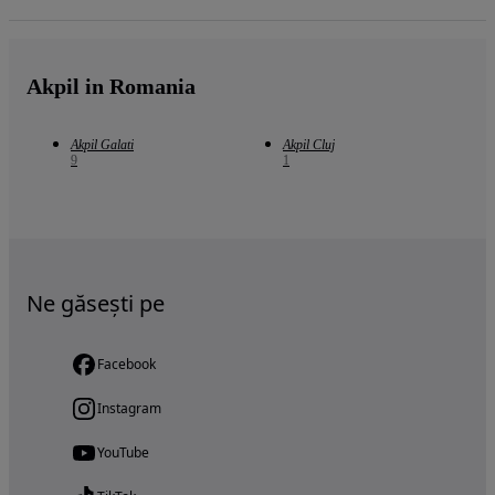
Akpil in Romania
Akpil Galati
Akpil Cluj
9
1
Ne găsești pe
Facebook
Instagram
YouTube