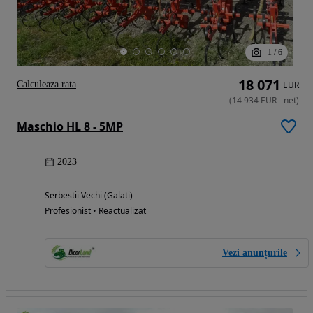
1
/
6
18 071
Calculeaza rata
EUR
(
14 934
EUR
-
net
)
Maschio HL 8 - 5MP
2023
Serbestii Vechi (Galati)
Profesionist • Reactualizat
Vezi anunțurile