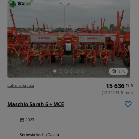
1
/
6
15 636
Calculeaza rata
EUR
(
12 922
EUR
-
net
)
Maschio Sarah 6 + MCE
2023
Serbestii Vechi (Galati)