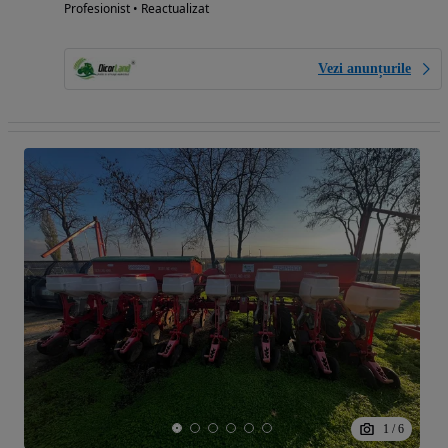
Profesionist • Reactualizat
Vezi anunțurile
1
/
6