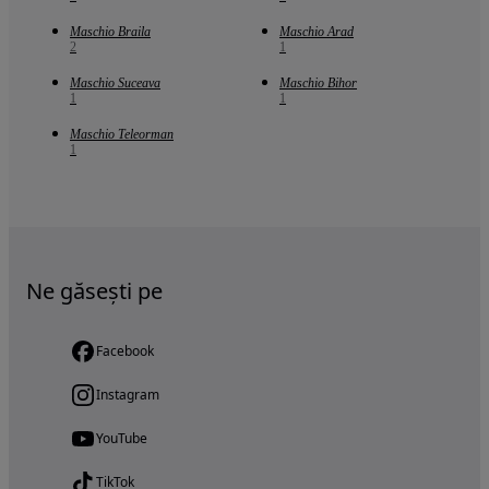
Maschio Braila
Maschio Arad
2
1
Maschio Suceava
Maschio Bihor
1
1
Maschio Teleorman
1
Ne găsești pe
Facebook
Instagram
YouTube
TikTok