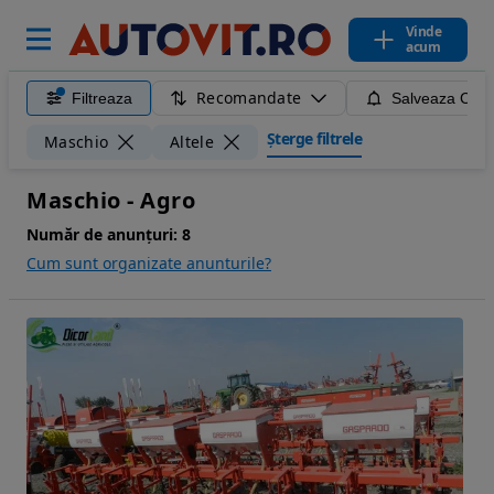
Vinde
acum
Recomandate
Filtreaza
Salveaza Caut
Șterge filtrele
Maschio
Altele
Maschio - Agro
Număr de anunțuri:
8
Cum sunt organizate anunturile?