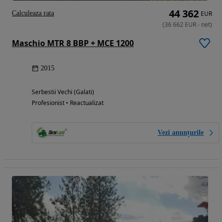
44 362
Calculeaza rata
EUR
(
36 662
EUR
-
net
)
Maschio MTR 8 BBP + MCE 1200
2015
Serbestii Vechi (Galati)
Profesionist • Reactualizat
Vezi anunțurile