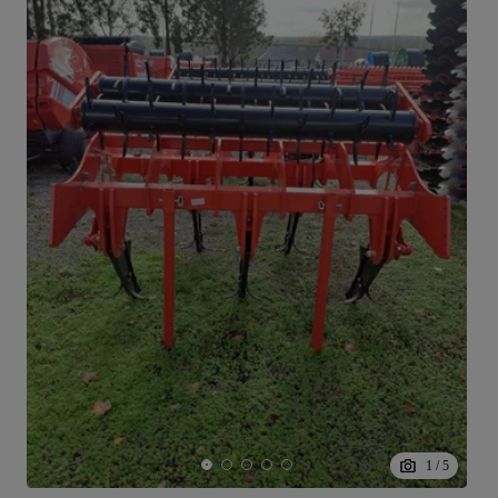
1
/
5