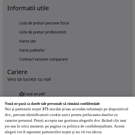
Informatii utile
Lista de preturi persone fizice
Lista de preturi profesionisti
Harta site
Harta judetelor
Contract vanzare cumparare
Cariere
Vino sa lucrezi cu noi!
Cauți un job?
Nouă ne pasă ca datele tale personale să rămână confidențiale
Noi și partenerii noștri
375
stocăm și/sau accesăm informații pe dispozitivul
dvs., precum identificatorii cookie unici pentru prelucrarea datelor cu
caracter personal. Puteți accepta sau gestiona alegerile dvs. făcând clic mai
jos sau în orice moment, pe pagina cu politica de confidențialitate. Aceste
alegeri vor fi raportate partenerilor noștri și nu vă vor afecta