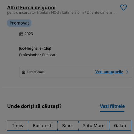
Altul Furca de gunoi
pentru incarcator frontal / NOU / Latime 2.0 m / Diferite dimensiuni
Promovat
2023
Juc-Herghelie (Cluj)
Profesionist • Publicat
Vezi anunțurile
Profesionist
Unde doriți să căutați?
Vezi filtrele
Timis
Bucuresti
Bihor
Satu Mare
Galati