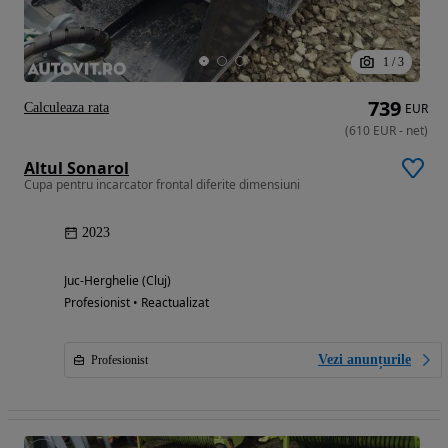
1
/
3
739
Calculeaza rata
EUR
(
610
EUR
-
net
)
Altul Sonarol
Cupa pentru incarcator frontal diferite dimensiuni
2023
Juc-Herghelie (Cluj)
Profesionist • Reactualizat
Vezi anunțurile
Profesionist