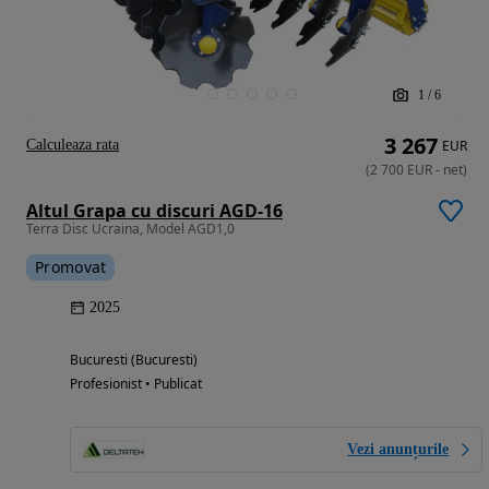
1
/
6
3 267
Calculeaza rata
EUR
(
2 700
EUR
-
net
)
Altul Grapa cu discuri AGD-16
Terra Disc Ucraina, Model AGD1,0
Promovat
2025
Bucuresti (Bucuresti)
Profesionist • Publicat
Vezi anunțurile