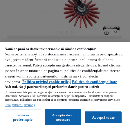
1
/
6
3 388
Calculeaza rata
EUR
Nouă ne pasă ca datele tale personale să rămână confidențiale
(
2 800
EUR
-
net
)
Noi și partenerii noștri
375
stocăm și/sau accesăm informații pe dispozitivul
dvs., precum identificatorii cookie unici pentru prelucrarea datelor cu
Altul Prasitoare STAR Kadmec, Model KS100
caracter personal. Puteți accepta sau gestiona alegerile dvs. făcând clic mai
Prasitoare cu stea de cauciuc STAR Kadioglu, Model KS100
jos sau în orice moment, pe pagina cu politica de confidențialitate. Aceste
alegeri vor fi raportate partenerilor noștri și nu vă vor afecta
navigarea.
Politica privind cookie-urile,
Politica de confidențialitate
2025
Atât noi, cât și partenerii noștri prelucrăm datele pentru a oferi:
Utilizarea unor date precise de geolocație. Scanarea activă a caracteristicilor dispozitivului pentru
Bucuresti (Bucuresti)
identificare. Stocarea și/sau accesarea informațiilor de pe un dispozitiv. Publicitate și conținut
personalizat, măsurători ale publicității și de conținut, cercetarea audienței și dezvoltarea serviciilor.
Profesionist • Reactualizat
Listă parteneri (furnizori)
Setează
Acceptă doar
Acceptă toate
preferințele
necesare
Vezi anunțurile