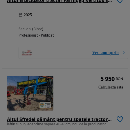
Altul Erbicidator tractar Farmgep Kertitox EcoLine 2000l/18m
2025
Sacueni (Bihor)
Profesionist • Publicat
Vezi anunțurile
5 950
RON
Calculeaza rata
Altul Sfredel pământ pentru spatele tractorului cu 2 burghie
ieftin si bun, adancime sapare 40-45cm, nou de la producator