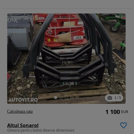
1
/
5
1 100
Calculeaza rata
EUR
Altul Sonarol
Gheara pentru baloti diverse dimensiuni