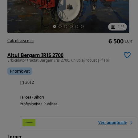
1
/
6
6 500
Calculeaza rata
EUR
Altul Bergam IRIS 2700
Erbicidator tractat Bargam Iris 2700, un utilaj robust și fiabil
Promovat
2012
Tarcea (Bihor)
Profesionist • Publicat
Vezi anunțurile
Lorger