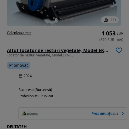
1
/
4
1 053
Calculeaza rata
EUR
(
870
EUR
-
net
)
Altul Tocator de resturi vegetale, Model EKN85
Tocator de resturi vegetale, Model EKN85
Promovat
2024
Bucuresti (Bucuresti)
Profesionist • Publicat
Vezi anunțurile
DELTATEH