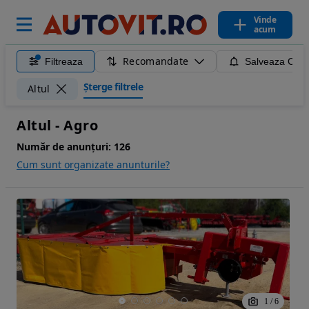
Vinde
acum
Recomandate
Filtreaza
Salveaza Caut
Șterge filtrele
Altul
Altul - Agro
Număr de anunțuri:
126
Cum sunt organizate anunturile?
1
/
6