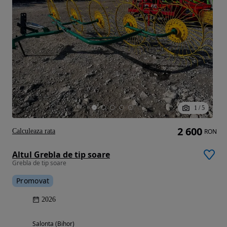
1
/
5
2 600
Calculeaza rata
RON
Altul Grebla de tip soare
Grebla de tip soare
Promovat
2026
Salonta (Bihor)