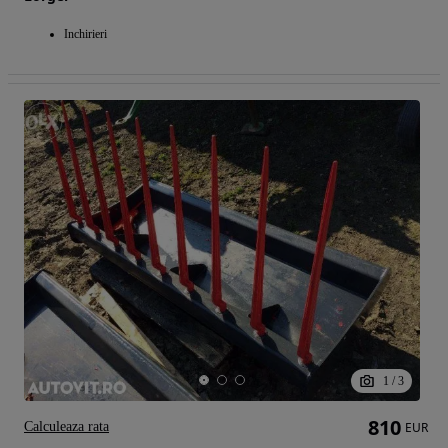
Inchirieri
1
/
3
810
Calculeaza rata
EUR