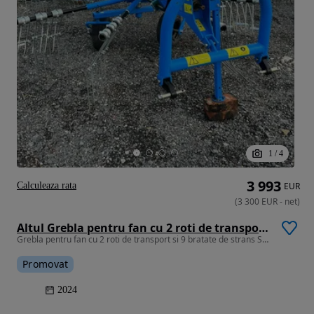
1
/
4
3 993
Calculeaza rata
EUR
(
3 300
EUR
-
net
)
Altul Grebla pentru fan cu 2 roti de transport si 9 bratate de strans SHAKTIMAN, India (suprafata de lucru 3,30 cm)
Grebla pentru fan cu 2 roti de transport si 9 bratate de strans SHAKTI
Promovat
2024