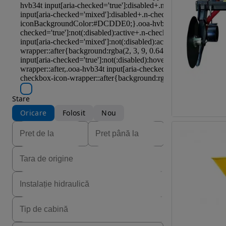
Stare
Oricare
Folosit
Nou