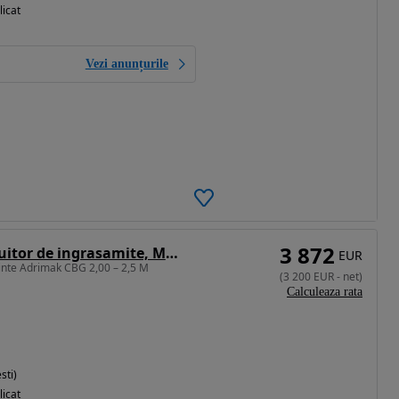
licat
Vezi anunțurile
3 872
ADRIMAK Distribuitor de ingrasamite, Model CBG 2,00 - 2,5 M
EUR
inte Adrimak CBG 2,00 – 2,5 M
(
3 200
EUR
-
net
)
Calculeaza rata
sti)
licat