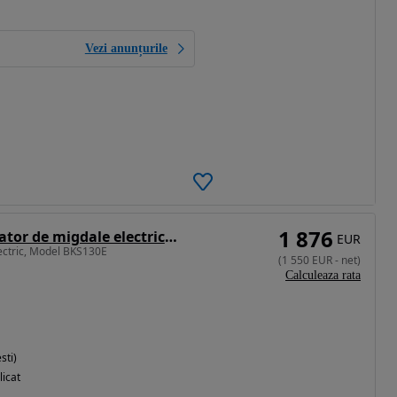
Vezi anunțurile
1 876
KADIOGLU Spargator de migdale electric, Model BKS130E
EUR
ectric, Model BKS130E
(
1 550
EUR
-
net
)
Calculeaza rata
sti)
licat