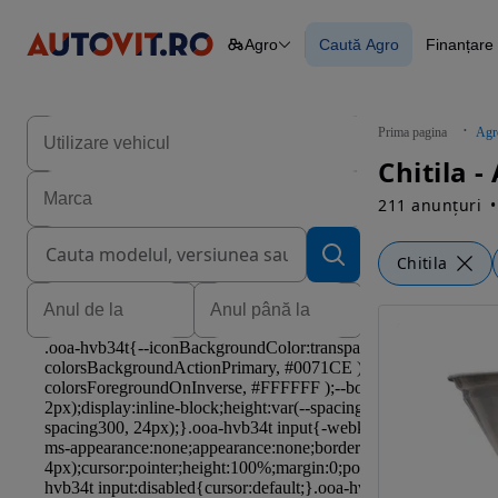
Agro
Caută Agro
Finanțare 
Autoturisme
Piese
Caută Agro
Finan
Camioane
Blog 
Constructii
Agro
Prima pagina
Agr
Autoutilitare
Chitila -
Motociclete
Remorci
211 anunțuri
Chitila