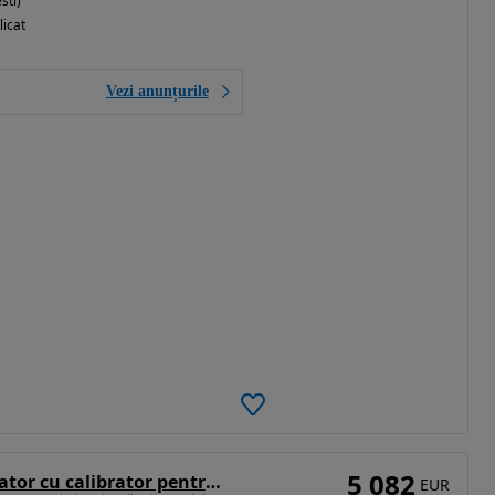
sti)
licat
Vezi anunțurile
5 082
KADIOGLU Spargator cu calibrator pentru nuci electric, Model CKK200
EUR