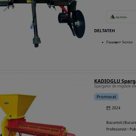
Eligibil pentru
finantare
DELTATEH
Finantare
Service
Spargator de migdale el
Promovat
2024
Bucuresti (Bucure
Profesionist • Pub