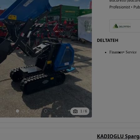
Bucuresti (Bucure
Profesionist • Pub
DELTATEH
Finantare
Service
1
/
6