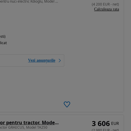
Spargator cu calibrator pentru nuci electric Kdioglu, Model CKK200
(
4 200
EUR
-
net
)
Calculeaza rata
sti)
licat
Vezi anunțurile
3 606
Alta Brat excavator pentru tractor, Model TA250
EUR
ractor GRAECUS, Model TA250
(
2 980
EUR
-
net
)