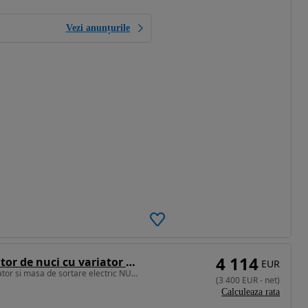
Vezi anunțurile
4 114
KADIOGLU Decojitor de nuci cu variator si masa de sortare electric, Model NUTMEC 180ED
EUR
Decojitor de nuci cu variator si masa de sortare electric NUTMEC 180ED
(
3 400
EUR
-
net
)
Calculeaza rata