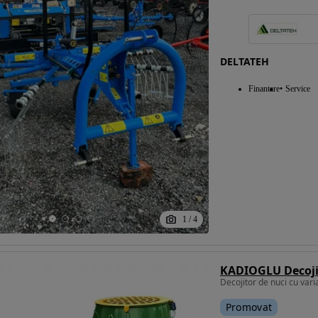
DELTATEH
Finantare
Service
1
/
4
Promovat