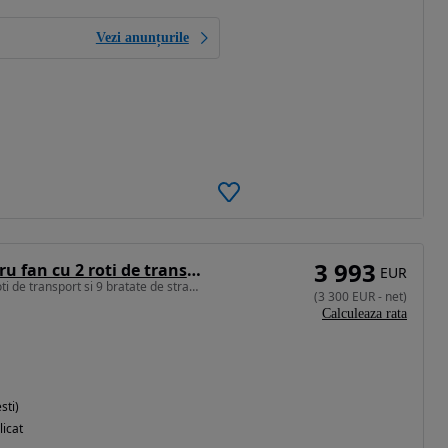
Vezi anunțurile
3 993
Altul Grebla pentru fan cu 2 roti de transport si 9 bratate de strans SHAKTIMAN, India (suprafata de lucru 3,30 cm)
EUR
Grebla pentru fan cu 2 roti de transport si 9 bratate de strans SHAKTI
(
3 300
EUR
-
net
)
Calculeaza rata
sti)
licat