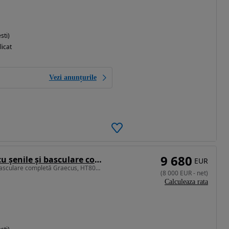
sti)
licat
Vezi anunțurile
9 680
Alta Basculantă cu șenile și basculare completă Graecus HT800FL-PRO, cutie viteze hidrostatică, 14CP
EUR
Basculantă cu șenile și basculare completă Graecus, HT800FL-PRO
(
8 000
EUR
-
net
)
Calculeaza rata