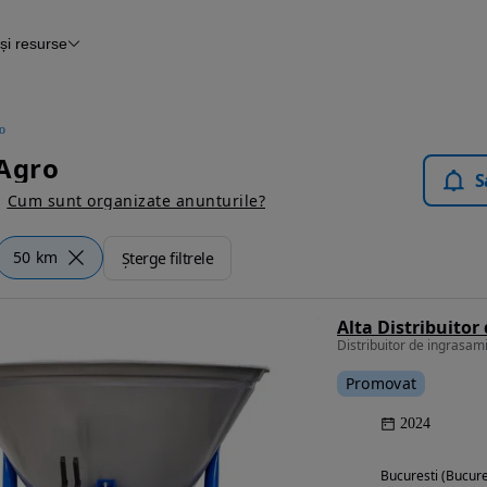
și resurse
țare
Autovit.ro
o
 Agro
S
Cum sunt organizate anunturile?
50 km
Șterge filtrele
Distribuitor de ingrasa
Promovat
2024
Bucuresti (Bucure