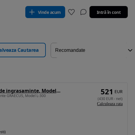
Vinde acum
Intră în cont
alveaza Cautarea
521
Alta Distribuitor de ingrasaminte, Model L-300
EUR
minte GRAECUS, Model L-300
(
430
EUR
-
net
)
Calculeaza rata
sti)