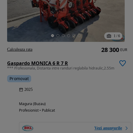
1
/
6
28 300
Calculeaza rata
EUR
Gaspardo MONICA 6 R 7 R
*** Profesionala, Distanta intre randuri reglabila hidraulic,2.55m
Promovat
2025
Magura (Buzau)
Profesionist • Publicat
Vezi anunțurile