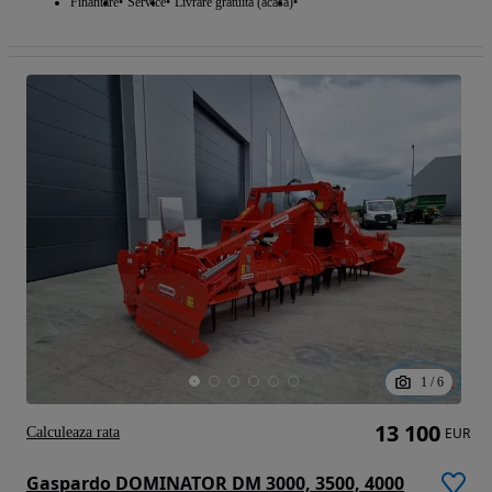
Finantare
Service
Livrare gratuita (acasa)
1
/
6
13 100
Calculeaza rata
EUR
Gaspardo DOMINATOR DM 3000, 3500, 4000