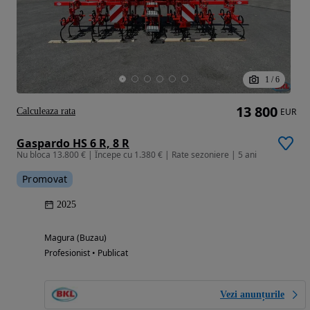
1
/
6
13 800
Calculeaza rata
EUR
Gaspardo HS 6 R, 8 R
Nu bloca 13.800 € | Începe cu 1.380 € | Rate sezoniere | 5 ani
Promovat
2025
Magura (Buzau)
Profesionist • Publicat
Vezi anunțurile