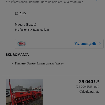
*** Profesionala, Robusta, Bara de nivelare, 434 rotatii/min
2025
Magura (Buzau)
Profesionist • Reactualizat
Vezi anunțurile
BKL ROMANIA
Finantare
Service
Livrare gratuita (acasa)
29 040
EUR
(
24 000
EUR
-
net
)
Calculeaza rata