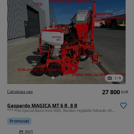
1
/
6
27 800
Calculeaza rata
EUR
Gaspardo MAGICA MT 6 R, 8 R
*** Pret Special,Bazin Inox 900L, Randuri reglabile hidraulic 45-75cm
Promovat
2025