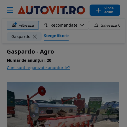
Vinde
acum
Recomandate
Filtreaza
Salveaza Caut
Șterge filtrele
Gaspardo
Gaspardo - Agro
Număr de anunțuri:
20
Cum sunt organizate anunturile?