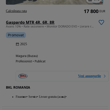
17 800
Calculeaza rata
EUR
Gaspardo MTR 4R, 6R, 8R
Avans 10% • Rate sezoniere • Monitor DORADO EVO • Livrare rapidă
Promovat
2025
Magura (Buzau)
Profesionist • Publicat
Vezi anunțurile
BKL ROMANIA
Finantare
Service
Livrare gratuita (acasa)