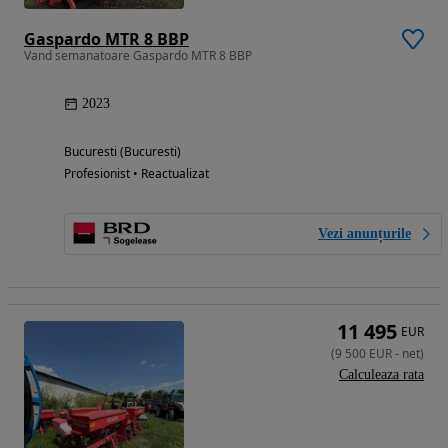
Gaspardo MTR 8 BBP
Vand semanatoare Gaspardo MTR 8 BBP
2023
Bucuresti (Bucuresti)
Profesionist • Reactualizat
Vezi anunțurile
11 495
EUR
(
9 500
EUR
-
net
)
Calculeaza rata