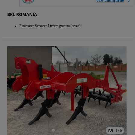
Vezi anunțurile
BKL ROMANIA
Finantare
Service
Livrare gratuita (acasa)
1
/
6