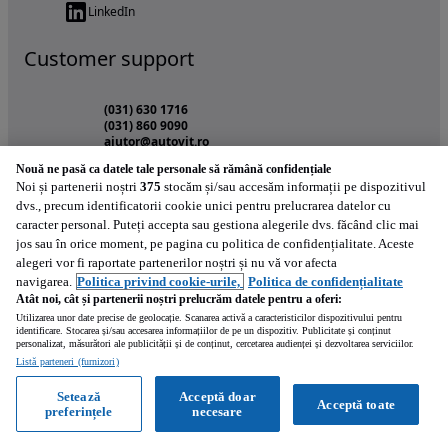
LinkedIn
Customer support
(031) 630 1716
(031) 860 9090
ajutor@autovit.ro
(de Luni pana Vineri intre 09:00 - 17:00)
Nouă ne pasă ca datele tale personale să rămână confidențiale
Noi și partenerii noștri
Sectiuni Autovit.ro
375
stocăm și/sau accesăm informații pe dispozitivul
dvs., precum identificatorii cookie unici pentru prelucrarea datelor cu
caracter personal. Puteți accepta sau gestiona alegerile dvs. făcând clic mai
Autoturisme
jos sau în orice moment, pe pagina cu politica de confidențialitate. Aceste
alegeri vor fi raportate partenerilor noștri și nu vă vor afecta
Agro
navigarea.
Politica privind cookie-urile,
Politica de confidențialitate
Atât noi, cât și partenerii noștri prelucrăm datele pentru a oferi:
Autoutilitare
Utilizarea unor date precise de geolocație. Scanarea activă a caracteristicilor dispozitivului pentru
Camioane
identificare. Stocarea și/sau accesarea informațiilor de pe un dispozitiv. Publicitate și conținut
personalizat, măsurători ale publicității și de conținut, cercetarea audienței și dezvoltarea serviciilor.
Constructii
Listă parteneri (furnizori)
Motociclete
Setează
Acceptă doar
Acceptă toate
preferințele
necesare
Piese