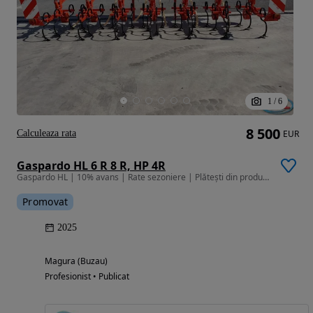
1
/
6
8 500
Calculeaza rata
EUR
Gaspardo HL 6 R 8 R, HP 4R
Gaspardo HL | 10% avans | Rate sezoniere | Plătești din producție |
Promovat
2025
Magura (Buzau)
Profesionist • Publicat