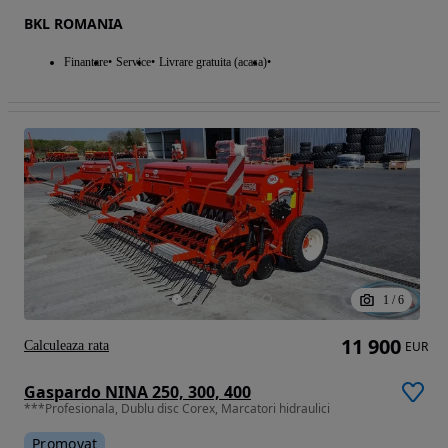
BKL ROMANIA
Finantare
Service
Livrare gratuita (acasa)
1
/
6
11 900
Calculeaza rata
EUR
Gaspardo NINA 250, 300, 400
***Profesionala, Dublu disc Corex, Marcatori hidraulici
Promovat