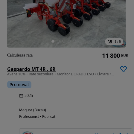
1
/
6
11 800
Calculeaza rata
EUR
Gaspardo MT 4R , 6R
Avans 10% • Rate sezoniere • Monitor DORADO EVO • Livrare rapidă
Promovat
2025
Magura (Buzau)
Profesionist • Publicat