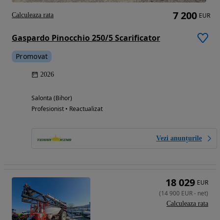
7 200
Calculeaza rata
EUR
Gaspardo Pinocchio 250/5 Scarificator
Promovat
2026
Salonta (Bihor)
Profesionist • Reactualizat
Vezi anunțurile
18 029
EUR
(
14 900
EUR
-
net
)
Calculeaza rata