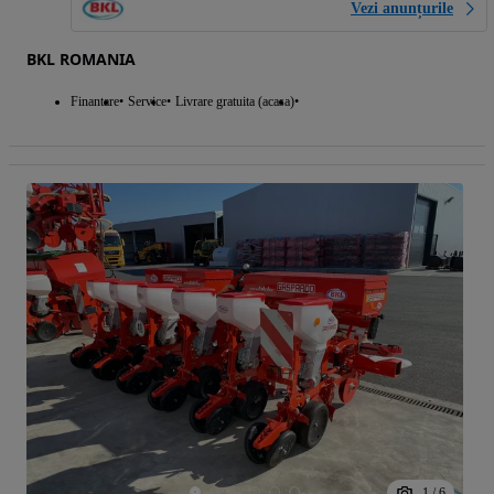
Vezi anunțurile
BKL ROMANIA
Finantare
Service
Livrare gratuita (acasa)
1
/
6