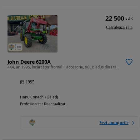
22 500
EUR
Calculeaza rata
John Deere 6200A
4X4, an 1995, încărcător frontal + accesoriu, 90CP, adus din Franta
1995
Hanu Conachi (Galati)
Profesionist • Reactualizat
Vezi anunțurile