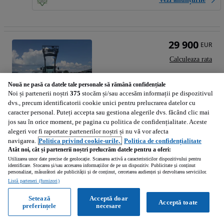
29 900
EUR
Calculeaza rata
Nouă ne pasă ca datele tale personale să rămână confidențiale
Noi și partenerii noștri
375
stocăm și/sau accesăm informații pe dispozitivul
dvs., precum identificatorii cookie unici pentru prelucrarea datelor cu
caracter personal. Puteți accepta sau gestiona alegerile dvs. făcând clic mai
John Deere 6520
jos sau în orice moment, pe pagina cu politica de confidențialitate. Aceste
alegeri vor fi raportate partenerilor noștri și nu vă vor afecta
2003
navigarea.
Politica privind cookie-urile,
Politica de confidențialitate
Atât noi, cât și partenerii noștri prelucrăm datele pentru a oferi:
Utilizarea unor date precise de geolocație. Scanarea activă a caracteristicilor dispozitivului pentru
Baia Mare (Maramures)
identificare. Stocarea și/sau accesarea informațiilor de pe un dispozitiv. Publicitate și conținut
personalizat, măsurători ale publicității și de conținut, cercetarea audienței și dezvoltarea serviciilor.
Profesionist • Reactualizat
Listă parteneri (furnizori)
Setează
Acceptă doar
Acceptă toate
Vezi anunțurile
preferințele
necesare