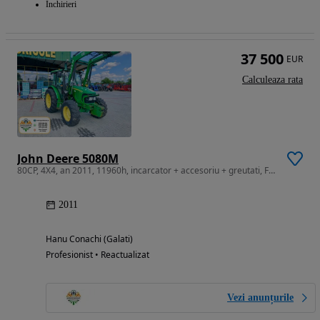
Inchirieri
37 500
EUR
Calculeaza rata
John Deere 5080M
80CP, 4X4, an 2011, 11960h, incarcator + accesoriu + greutati, Franta
2011
Hanu Conachi (Galati)
Profesionist • Reactualizat
Vezi anunțurile