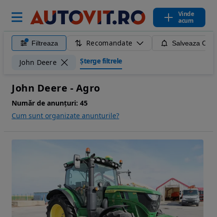
Vinde
acum
Recomandate
Filtreaza
Salveaza Caut
Șterge filtrele
John Deere
John Deere - Agro
Număr de anunțuri:
45
Cum sunt organizate anunturile?