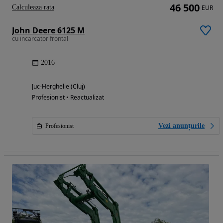
46 500
Calculeaza rata
EUR
John Deere 6125 M
cu incarcator frontal
2016
Juc-Herghelie (Cluj)
Profesionist • Reactualizat
Vezi anunțurile
Profesionist