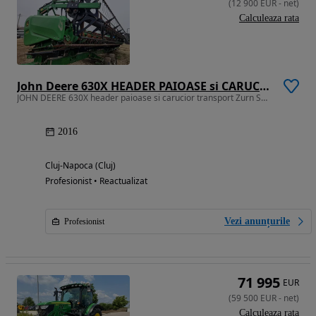
(
12 900
EUR
-
net
)
Calculeaza rata
John Deere 630X HEADER PAIOASE si CARUCIOR TRANSPORT ZURN SWW500-630X
JOHN DEERE 630X header paioase si carucior transport Zurn SWW500-630X
2016
Cluj-Napoca (Cluj)
Profesionist • Reactualizat
Vezi anunțurile
Profesionist
71 995
EUR
(
59 500
EUR
-
net
)
Calculeaza rata