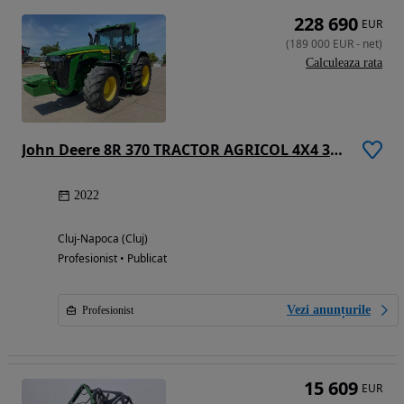
228 690
EUR
(
189 000
EUR
-
net
)
Calculeaza rata
John Deere 8R 370 TRACTOR AGRICOL 4X4 370 CP
2022
Cluj-Napoca (Cluj)
Profesionist • Publicat
Vezi anunțurile
Profesionist
15 609
EUR