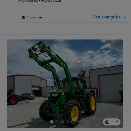
Profesionist • Reactualizat
Vezi anunțurile
Profesionist
1
/
6