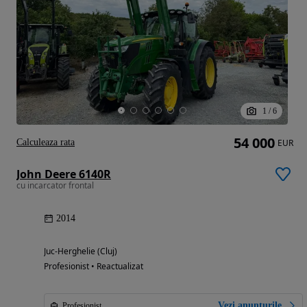
1
/
6
54 000
Calculeaza rata
EUR
John Deere 6140R
cu incarcator frontal
2014
Juc-Herghelie (Cluj)
Profesionist • Reactualizat
Vezi anunțurile
Profesionist