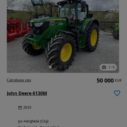
1
/
6
50 000
Calculeaza rata
EUR
John Deere 6130M
2019
Juc-Herghelie (Cluj)