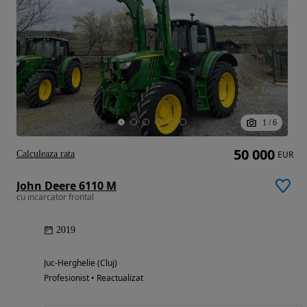
1
/
6
50 000
Calculeaza rata
EUR
John Deere 6110 M
cu incarcator frontal
2019
Juc-Herghelie (Cluj)
Profesionist • Reactualizat