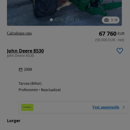
1
/
6
67 760
Calculeaza rata
EUR
(
56 000
EUR
-
net
)
John Deere 8530
John Deere 8530
2008
Tarcea (Bihor)
Profesionist • Reactualizat
Vezi anunțurile
Lorger