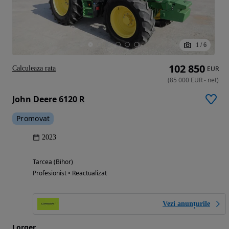
1
/
6
102 850
Calculeaza rata
EUR
(
85 000
EUR
-
net
)
John Deere 6120 R
Promovat
2023
Tarcea (Bihor)
Profesionist • Reactualizat
Vezi anunțurile
Lorger