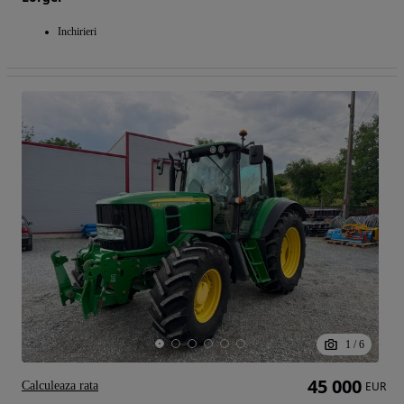
Inchirieri
1
/
6
45 000
Calculeaza rata
EUR