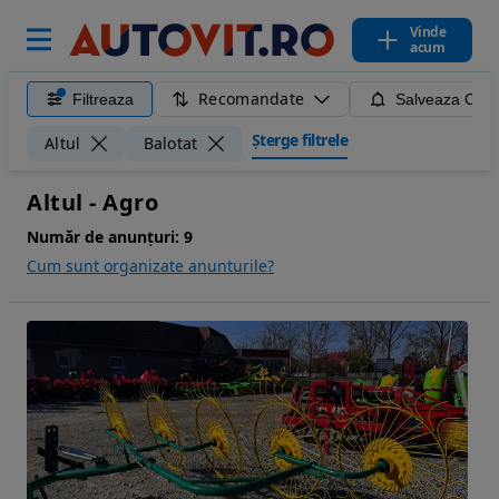
Vinde
acum
Recomandate
Filtreaza
Salveaza Caut
Șterge filtrele
Altul
Balotat
Altul - Agro
Număr de anunțuri:
9
Cum sunt organizate anunturile?