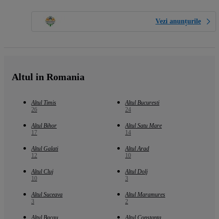
Vezi anunțurile
Altul in Romania
Altul Timis
Altul Bucuresti
26
24
Altul Bihor
Altul Satu Mare
17
14
Altul Galati
Altul Arad
12
10
Altul Cluj
Altul Dolj
10
3
Altul Suceava
Altul Maramures
3
2
Altul Bacau
Altul Constanta