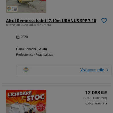
Altul Remorca baloti 7.10m URANUS SPE 7.10
6 tone, an 2020, adus din Franta
2020
Hanu Conachi (Galati)
Profesionist • Reactualizat
Vezi anunțurile
12 088
EUR
(
9 990
EUR
-
net
)
Calculeaza rata