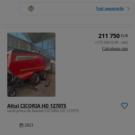
Vezi anunțurile
211 750
EUR
(
175 000
EUR
-
net
)
Calculeaza rata
Altul CICORIA HD 1270TS
vand presa de balotat CICORIA HD 1270TS
2023