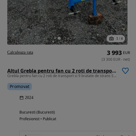
1
/
4
3 993
Calculeaza rata
EUR
(
3 300
EUR
-
net
)
Altul Grebla pentru fan cu 2 roti de transport si 9 bratate de strans SHAKTIMAN, India (suprafata de lucru 3,30 cm)
Grebla pentru fan cu 2 roti de transport si 9 bratate de strans SHAKTI
Promovat
2024
Bucuresti (Bucuresti)
Profesionist • Publicat