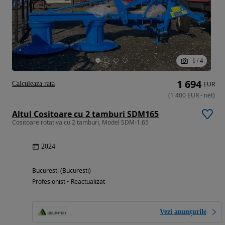
1
/
4
1 694
Calculeaza rata
EUR
(
1 400
EUR
-
net
)
Altul Cositoare cu 2 tamburi SDM165
Cositoare rotativa cu 2 tamburi, Model SDM-1.65
2024
Bucuresti (Bucuresti)
Profesionist • Reactualizat
Vezi anunțurile