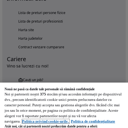
Lista de preturi persone fizice
Lista de preturi profesionisti
Harta site
Harta judetelor
Contract vanzare cumparare
Cariere
Vino sa lucrezi cu noi!
Cauți un job?
Nouă ne pasă ca datele tale personale să rămână confidențiale
Noi și partenerii noștri
375
stocăm și/sau accesăm informații pe dispozitivul
dvs., precum identificatorii cookie unici pentru prelucrarea datelor cu
caracter personal. Puteți accepta sau gestiona alegerile dvs. făcând clic mai
jos sau în orice moment, pe pagina cu politica de confidențialitate. Aceste
alegeri vor fi raportate partenerilor noștri și nu vă vor afecta
Încearcă acum aplicația Autovit.ro
navigarea.
Politica privind cookie-urile,
Politica de confidențialitate
Atât noi, cât și partenerii noștri prelucrăm datele pentru a oferi: