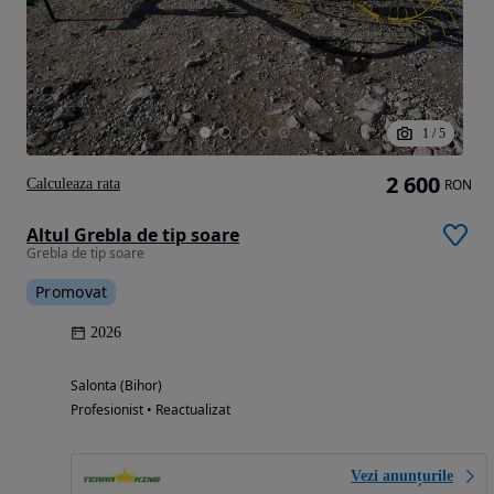
1
/
5
2 600
Calculeaza rata
RON
Altul Grebla de tip soare
Grebla de tip soare
Promovat
2026
Salonta (Bihor)
Profesionist • Reactualizat
Vezi anunțurile