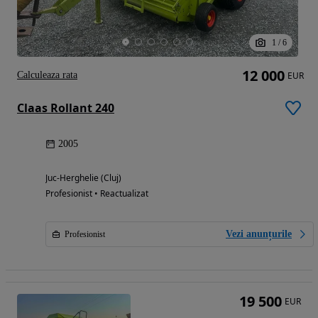
1
/
6
12 000
Calculeaza rata
EUR
Claas Rollant 240
2005
Juc-Herghelie (Cluj)
Profesionist • Reactualizat
Vezi anunțurile
Profesionist
19 500
EUR