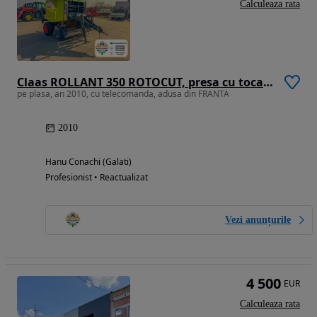
Calculeaza rata
Claas ROLLANT 350 ROTOCUT, presa cu tocator pentru baloti rotunzi,
pe plasa, an 2010, cu telecomanda, adusa din FRANTA
2010
Hanu Conachi (Galati)
Profesionist • Reactualizat
Vezi anunțurile
4 500
EUR
Calculeaza rata