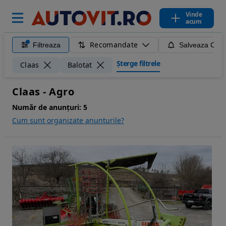
Vinde
acum
Recomandate
Filtreaza
Salveaza Caut
Șterge filtrele
Claas
Balotat
Claas - Agro
Număr de anunțuri:
5
Cum sunt organizate anunturile?