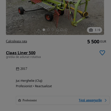
1
/
6
5 500
Calculeaza rata
EUR
Claas Liner 500
grebla de adunat rotativa
2017
Juc-Herghelie (Cluj)
Profesionist • Reactualizat
Vezi anunțurile
Profesionist