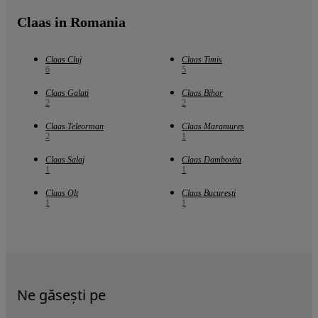
Claas in Romania
Claas Cluj
Claas Timis
6
5
Claas Galati
Claas Bihor
2
2
Claas Teleorman
Claas Maramures
2
1
Claas Salaj
Claas Dambovita
1
1
Claas Olt
Claas Bucuresti
1
1
Ne găsești pe