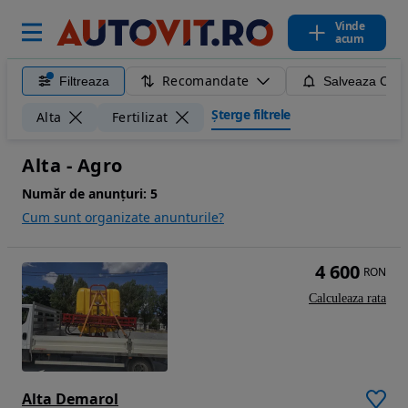
Vinde
acum
Recomandate
Filtreaza
Salveaza Caut
Șterge filtrele
Alta
Fertilizat
Alta - Agro
Număr de anunțuri:
5
Cum sunt organizate anunturile?
4 600
RON
Calculeaza rata
Alta Demarol