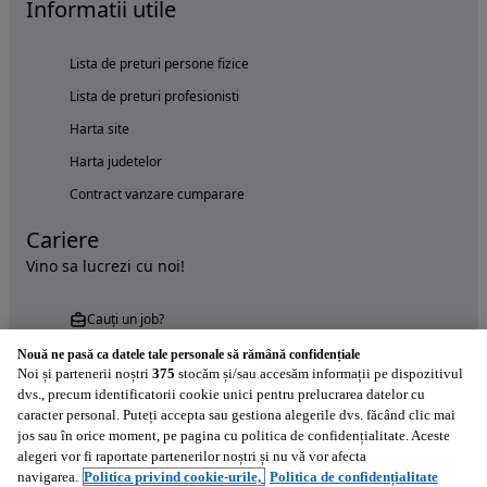
Informatii utile
Lista de preturi persone fizice
Lista de preturi profesionisti
Harta site
Harta judetelor
Contract vanzare cumparare
Cariere
Vino sa lucrezi cu noi!
Cauți un job?
Nouă ne pasă ca datele tale personale să rămână confidențiale
Noi și partenerii noștri
375
stocăm și/sau accesăm informații pe dispozitivul
dvs., precum identificatorii cookie unici pentru prelucrarea datelor cu
caracter personal. Puteți accepta sau gestiona alegerile dvs. făcând clic mai
jos sau în orice moment, pe pagina cu politica de confidențialitate. Aceste
alegeri vor fi raportate partenerilor noștri și nu vă vor afecta
Încearcă acum aplicația Autovit.ro
navigarea.
Politica privind cookie-urile,
Politica de confidențialitate