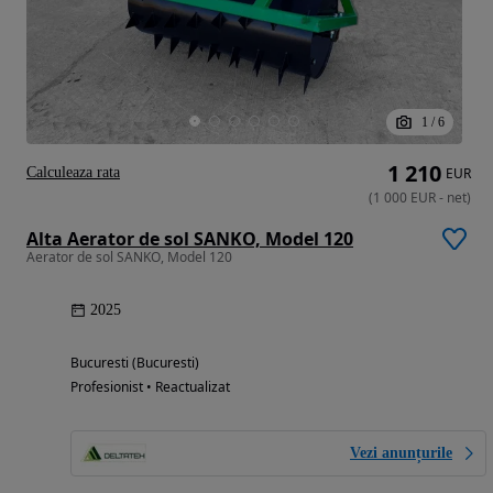
1
/
6
1 210
Calculeaza rata
EUR
(
1 000
EUR
-
net
)
Alta Aerator de sol SANKO, Model 120
Aerator de sol SANKO, Model 120
2025
Bucuresti (Bucuresti)
Profesionist • Reactualizat
Vezi anunțurile