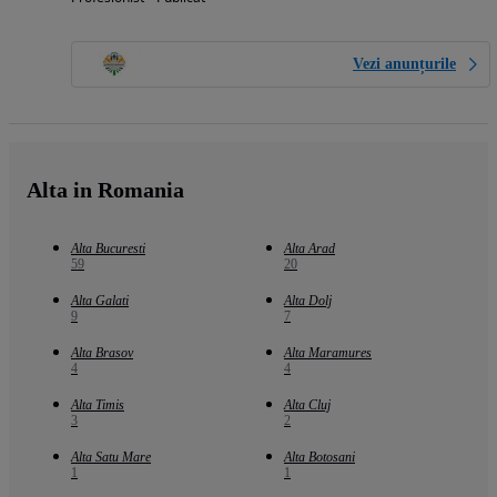
Vezi anunțurile
Alta in Romania
Alta Bucuresti
Alta Arad
59
20
Alta Galati
Alta Dolj
9
7
Alta Brasov
Alta Maramures
4
4
Alta Timis
Alta Cluj
3
2
Alta Satu Mare
Alta Botosani
1
1