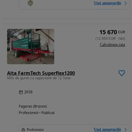
Vezi anunțurile
15 670
EUR
(
12 950
EUR
-
net
)
Calculeaza rata
Alta FarmTech Superflex1200
MIG de gunoi cu capacitate de 12 Tone
2018
Fagaras (Brasov)
Profesionist • Publicat
Vezi anunțurile
Profesionist