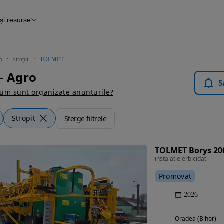
și resurse
țare
Autovit.ro
o
Stropit
TOLMET
- Agro
S
um sunt organizate anunturile?
Stropit
Șterge filtrele
TOLMET Borys 20
instalatie erbicidat
Promovat
2026
Oradea (Bihor)