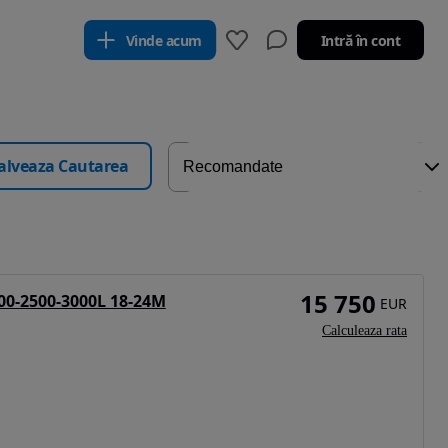
Vinde acum
Intră în cont
alveaza Cautarea
15 750
00-2500-3000L 18-24M
EUR
Calculeaza rata