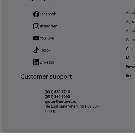
Auto
Facebook
Agro
Instagram
Autou
YouTube
Cami
Const
TikTok
Motoc
LinkedIn
Piese
Customer support
Remo
(031) 630 1716
(031) 860 9090
ajutor@autovit.ro
(de Luni pana Vineri intre 09:00 -
17:00)