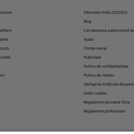
turisme
Informatii Ordin 225/2023
Blog
tilitare
Cat valoreaza autoturismul ta
oane
Ajutor
ructii
Trimite mesaj
iclete
Publicitate
Politica de confidentialitate
rci
Politica de cookies
Inteligenta Artificiala Respons
Setări cookies
Regulament persoane fizice
Regulament profesionisti