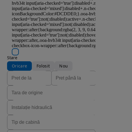
Stare
Oricare
Folosit
Nou