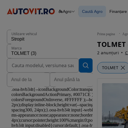
Agro
Caută Agro
Finanțare 
Autoturisme
Piese
Caută Agro
Finan
Camioane
Blog 
Constructii
Agro
Utilizare vehicul
Prima pagina
Agr
Autoutilitare
TOLMET 
Motociclete
Marca
Remorci
2 anunțuri
C
TOLMET