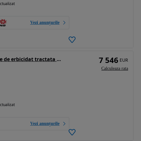
ctualizat
Vezi anunțurile
7 546
TOLMET Instalatie de erbicidat tractata BRUNO-BORYS 12/15/18/21/24M
EUR
Calculeaza rata
ctualizat
Vezi anunțurile