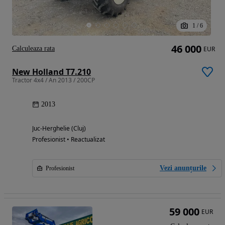
1
/
6
46 000
Calculeaza rata
EUR
New Holland T7.210
Tractor 4x4 / An 2013 / 200CP
2013
Juc-Herghelie (Cluj)
Profesionist • Reactualizat
Vezi anunțurile
Profesionist
59 000
EUR