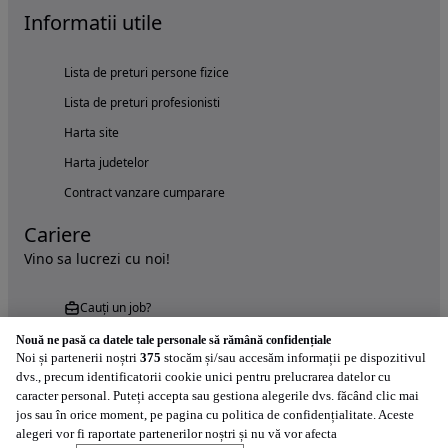
Informatii utile
Lista de preturi persone fizice
Lista de preturi profesionisti
Harta site
Harta judetelor
Contract vanzare cumparare
Cariere
Vino sa lucrezi cu noi!
Cauți un job?
Nouă ne pasă ca datele tale personale să rămână confidențiale
Noi și partenerii noștri
375
stocăm și/sau accesăm informații pe dispozitivul
dvs., precum identificatorii cookie unici pentru prelucrarea datelor cu
caracter personal. Puteți accepta sau gestiona alegerile dvs. făcând clic mai
jos sau în orice moment, pe pagina cu politica de confidențialitate. Aceste
alegeri vor fi raportate partenerilor noștri și nu vă vor afecta