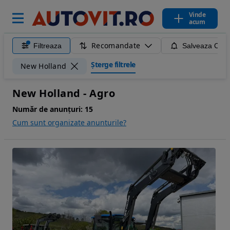
Vinde
acum
Recomandate
Filtreaza
Salveaza Caut
Șterge filtrele
New Holland
New Holland - Agro
Număr de anunțuri:
15
Cum sunt organizate anunturile?