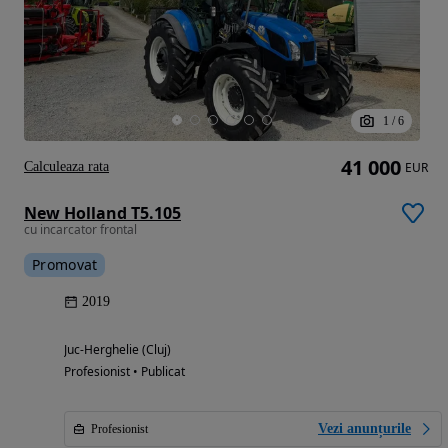
1
/
6
41 000
Calculeaza rata
EUR
New Holland T5.105
cu incarcator frontal
Promovat
2019
Juc-Herghelie (Cluj)
Profesionist • Publicat
Vezi anunțurile
Profesionist