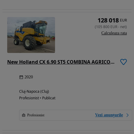
128 018
EUR
(
105 800
EUR
-
net
)
Calculeaza rata
New Holland CX 6.90 ST5 COMBINA AGRICOLA CU HEDER PAIOASE 760CG 6,70M/22FT VF SI CARUCIOR TRANSPORT
2020
Cluj-Napoca (Cluj)
Profesionist • Publicat
Vezi anunțurile
Profesionist