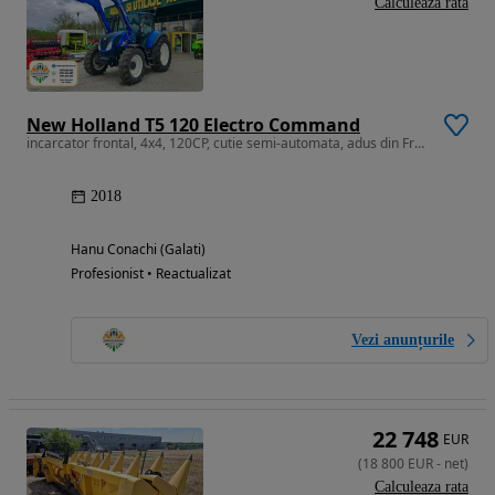
Calculeaza rata
New Holland T5 120 Electro Command
incarcator frontal, 4x4, 120CP, cutie semi-automata, adus din Franta
2018
Hanu Conachi (Galati)
Profesionist • Reactualizat
Vezi anunțurile
22 748
EUR
(
18 800
EUR
-
net
)
Calculeaza rata