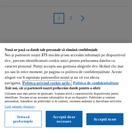
1
2
Nouă ne pasă ca datele tale personale să rămână confidențiale
Noi și partenerii noștri
375
stocăm și/sau accesăm informații pe dispozitivul
Marci populare - Satu Mare
dvs., precum identificatorii cookie unici pentru prelucrarea datelor cu
caracter personal. Puteți accepta sau gestiona alegerile dvs. făcând clic mai
jos sau în orice moment, pe pagina cu politica de confidențialitate. Aceste
Altul
STRUMIK
alegeri vor fi raportate partenerilor noștri și nu vă vor afecta
14
12
navigarea.
Politica privind cookie-urile,
Politica de confidențialitate
Atât noi, cât și partenerii noștri prelucrăm datele pentru a oferi:
Amazone
Kuhn
3
3
Utilizarea unor date precise de geolocație. Scanarea activă a caracteristicilor dispozitivului pentru
identificare. Stocarea și/sau accesarea informațiilor de pe un dispozitiv. Publicitate și conținut
personalizat, măsurători ale publicității și de conținut, cercetarea audienței și dezvoltarea serviciilor.
Ziegler
Agco
2
1
Listă parteneri (furnizori)
AGRIMONT
Alta
Setează
Acceptă doar
Acceptă toate
1
1
preferințele
necesare
Belarus
Biso