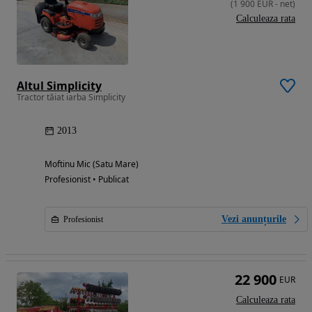
(
1 900
EUR
-
net
)
Calculeaza rata
Altul Simplicity
Tractor tăiat iarba Simplicity
2013
Moftinu Mic (Satu Mare)
Profesionist • Publicat
Vezi anunțurile
Profesionist
22 900
EUR
Calculeaza rata