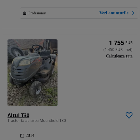
Vezi anunțurile
Profesionist
1 755
EUR
(
1 450
EUR
-
net
)
Calculeaza rata
Altul T30
Tractor tăiat iarba Mountfield T30
2014