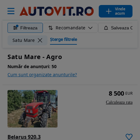
Vinde
acum
Recomandate
Filtreaza
Salveaza Caut
Șterge filtrele
Satu Mare
Satu Mare - Agro
Număr de anunțuri:
50
Cum sunt organizate anunturile?
8 500
EUR
Calculeaza rata
Belarus 920.3