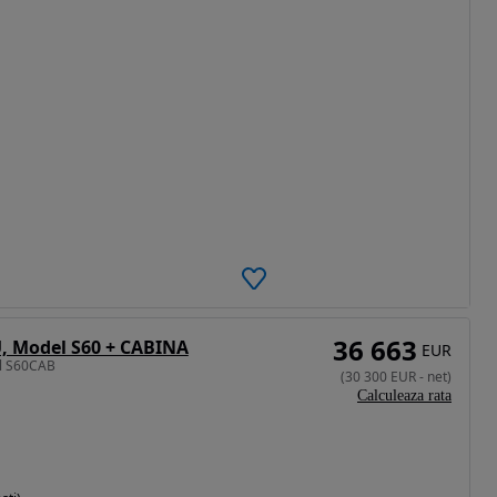
36 663
U, Model S60 + CABINA
EUR
el S60CAB
(
30 300
EUR
-
net
)
Calculeaza rata