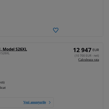
12 947
U, Model S26XL
EUR
l S26XL
(
10 700
EUR
-
net
)
Calculeaza rata
sti)
licat
Vezi anunțurile