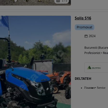
1
/
5
Solis S16
Promovat
2024
Bucuresti (Bucure
Profesionist • Rea
DELTATEH
Finantare
Service