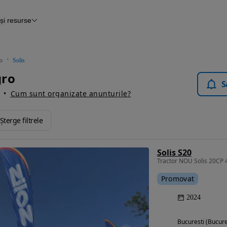
și resurse
țare
Autovit.ro
o
Solis
gro
S
Cum sunt organizate anunturile?
Șterge filtrele
Solis S20
Tractor NOU Solis 20CP 
Promovat
2024
Bucuresti (Bucure