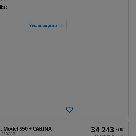
sti)
licat
Vezi anunțurile
34 243
U, Model S50 + CABINA
EUR
el S50CAB