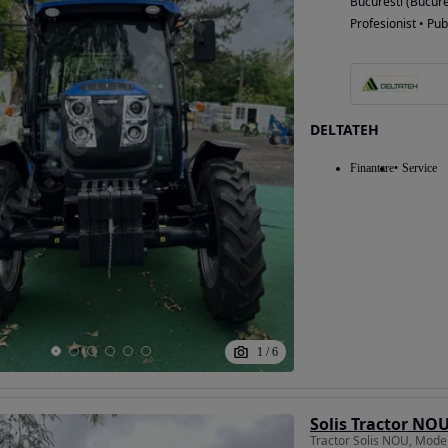
Bucuresti (Bucure
Profesionist • Pub
DELTATEH
Finantare
Service
1
/
6
Solis Tractor NO
Tractor Solis NOU, Mod