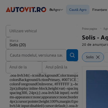
Agro
Caută Agro
Finanțare 
Autoturisme
Piese
Caută Agro
Finan
Camioane
Blog 
Constructii
Agro
Prima pagina
Agr
Autoutilitare
Solis - A
Motociclete
Marca
Remorci
20 de anunțuri
Solis