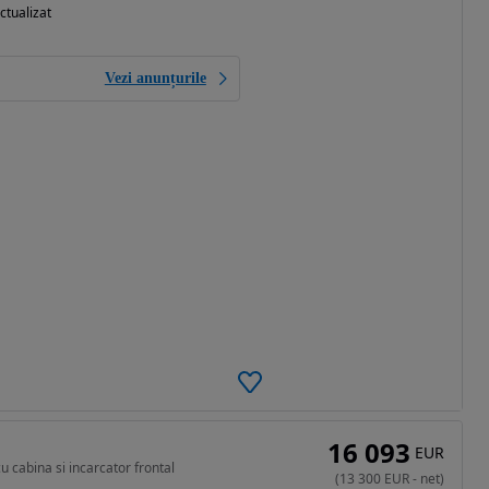
ctualizat
Vezi anunțurile
16 093
EUR
 cabina si incarcator frontal
(
13 300
EUR
-
net
)