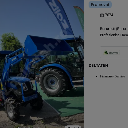
Promovat
Eligibil pentru
2024
finantare
Bucuresti (Bucure
Profesionist • Rea
DELTATEH
Finantare
Service