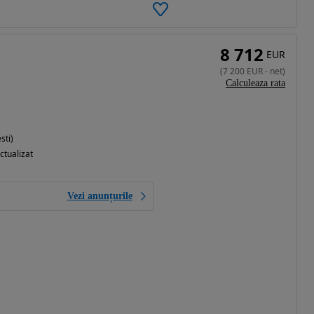
8 712
EUR
(
7 200
EUR
-
net
)
Calculeaza rata
sti)
ctualizat
Vezi anunțurile