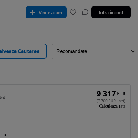
Vinde acum
Intră în cont
alveaza Cautarea
9 317
EUR
4x4
(
7 700
EUR
-
net
)
Calculeaza rata
sti)