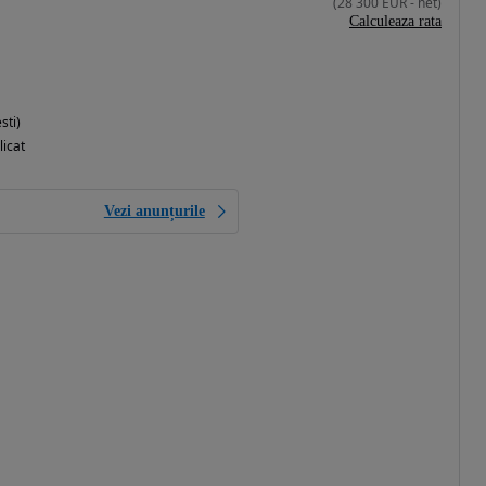
(
28 300
EUR
-
net
)
Calculeaza rata
sti)
licat
Vezi anunțurile