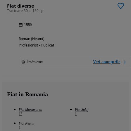
Fiat diverse
Tractoare 30 la 130 cp
1995
Roman (Neamt)
Profesionist • Publicat
Vezi anunțurile
Profesionist
Fiat in Romania
Fiat Maramures
Fiat Salaj
17
1
Fiat Neamt
1