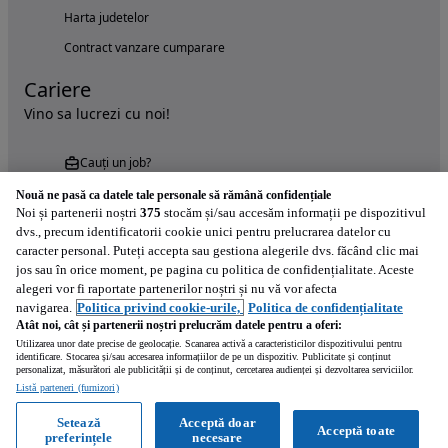
Harta judetelor
Contract vanzare cumparare
Cariere
Vino sa lucrezi cu noi!
Cauți un job?
Nouă ne pasă ca datele tale personale să rămână confidențiale
Noi și partenerii noștri
375
stocăm și/sau accesăm informații pe dispozitivul
dvs., precum identificatorii cookie unici pentru prelucrarea datelor cu
caracter personal. Puteți accepta sau gestiona alegerile dvs. făcând clic mai
jos sau în orice moment, pe pagina cu politica de confidențialitate. Aceste
alegeri vor fi raportate partenerilor noștri și nu vă vor afecta
Încearcă acum aplicația Autovit.ro
navigarea.
Politica privind cookie-urile,
Politica de confidențialitate
Atât noi, cât și partenerii noștri prelucrăm datele pentru a oferi:
Utilizarea unor date precise de geolocație. Scanarea activă a caracteristicilor dispozitivului pentru
identificare. Stocarea și/sau accesarea informațiilor de pe un dispozitiv. Publicitate și conținut
personalizat, măsurători ale publicității și de conținut, cercetarea audienței și dezvoltarea serviciilor.
Listă parteneri (furnizori)
Setează
Acceptă doar
Acceptă toate
preferințele
necesare