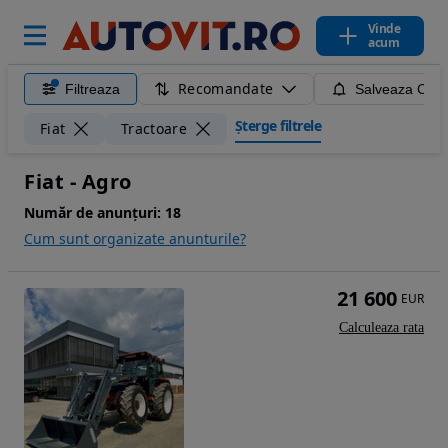
Vinde
acum
Recomandate
Filtreaza
Salveaza Caut
Șterge filtrele
Fiat
Tractoare
Fiat - Agro
Număr de anunțuri:
18
Cum sunt organizate anunturile?
21 600
EUR
Calculeaza rata